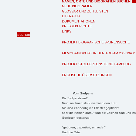
NAMEN, ORTE UND BIOGRAFIEN SUCHEN
NEUE BIOGRAFIEN
GLOSSAR UND ZEITLEISTEN
LITERATUR
DOKUMENTATIONEN
PRESSEBERICHTE
LINKS
PROJEKT BIOGRAFISCHE SPURENSUCHE
FILM "TRANSPORT IN DEN TOD AM 23.9.1940"
PROJEKT STOLPERTONSTEINE HAMBURG
ENGLISCHE ÜBERSETZUNGEN
Vom Stolpern
Die Stolpersteine?
Nein, an ihnen stößt niemand den Fuß
Sie sind ebenerdig ins Pflaster gepflanzt
aber die Namen darauf und die Zeichen sind uns ins
Gewissen gestanzt:
"geboren, deportiert, ermordet"
Und die Orte: