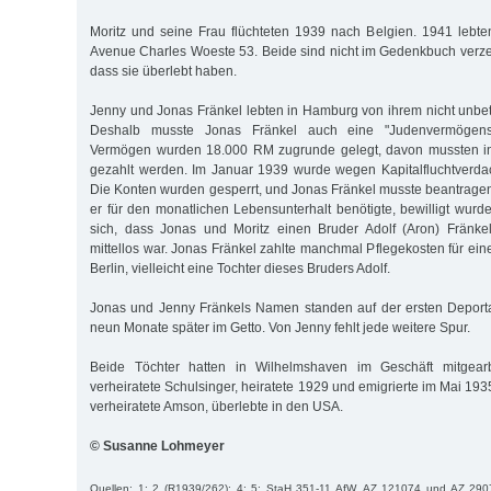
Moritz und seine Frau flüchteten 1939 nach Belgien. 1941 lebten
Avenue Charles Woeste 53. Beide sind nicht im Gedenkbuch verzei
dass sie überlebt haben.
Jenny und Jonas Fränkel lebten in Hamburg von ihrem nicht unbe
Deshalb muss­te Jonas Fränkel auch eine "Judenvermögens
Vermögen wurden 18.000 RM zugrunde gelegt, davon mussten in
gezahlt werden. Im Januar 1939 wurde wegen Kapitalfluchtverdach
Die Konten wurden gesperrt, und Jonas Fränkel musste beantrage
er für den monatlichen Lebensunterhalt benötigte, bewilligt wurd
sich, dass Jonas und Moritz einen Bruder Adolf (Aron) Fränkel
mittellos war. Jonas Fränkel zahlte manchmal Pflegekosten für ein
Berlin, vielleicht eine Tochter dieses Bruders Adolf.
Jonas und Jenny Fränkels Namen standen auf der ersten Deportat
neun Monate später im Getto. Von Jenny fehlt jede weitere Spur.
Beide Töchter hatten in Wilhelmshaven im Geschäft mitgearbe
verheiratete Schulsinger, heiratete 1929 und emigrierte im Mai 193
verheiratete Amson, überlebte in den USA.
© Susanne Lohmeyer
Quellen: 1; 2 (R1939/262); 4; 5; StaH 351-11 AfW, AZ 121074 und AZ 290