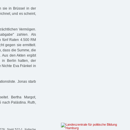
 sie in Brüssel in der
chnet, und es scheint,
trächtlichen Vermögen.
abgabe" zahlen. Als
 fünf Raten 4.500 RM
t gegen sie ermittelt.
n, dass die Summe, die
e. Aus den Akten ergibt
 in Berlin hatten, der
e Nichte Eva Fränkel in
ionsliste. Jonas starb
itet. Bertha Margot,
5 nach Palästina. Ruth,
779; StaH 522-1 Jüdische