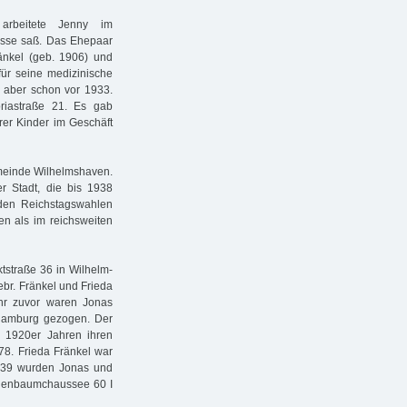
arbeitete Jenny im
asse saß. Das Ehepaar
änkel (geb. 1906) und
für seine medizinische
b aber schon vor 1933.
riastraße 21. Es gab
rer Kinder im Geschäft
emeinde Wilhelmshaven.
r Stadt, die bis 1938
 den Reichstagswahlen
en als im reichsweiten
tstraße 36 in Wilhelm­
ebr. Fränkel und Frieda
ahr zuvor waren Jonas
Hamburg gezogen. Der
n 1920er Jahren ihren
78. Frieda Fränkel war
939 wurden Jonas und
thenbaumchaussee 60 I