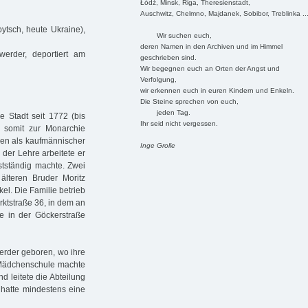
Łódź, Minsk, Riga, Theresienstadt,
Auschwitz, Chelmno, Majdanek, Sobibor, Treblinka ..
tsch, heute Ukraine),
Wir suchen euch,
deren Namen in den Archiven und im Himmel
erder, deportiert am
geschrieben sind.
Wir begegnen euch an Orten der Angst und
Verfolgung,
wir erkennen euch in euren Kindern und Enkeln.
Die Steine sprechen von euch,
jeden Tag.
 Stadt seit 1772 (bis
Ihr seid nicht vergessen.
 somit zur Monarchie
ren als kaufmännischer
Inge Grolle
der Lehre arbeitete er
tständig machte. Zwei
lteren Bruder Moritz
el. Die Familie betrieb
ktstraße 36, in dem an
de in der Göckerstraße
erder geboren, wo ihre
 Mädchenschule machte
d leitete die Abteilung
e hatte mindestens eine