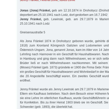
Jenny Fränkel
,
Helena Levie
,
Julius Levie
Jonas (Jona) Fränkel,
geb am 12.10.1874 in Drohobycz (Drohoby
deportiert am 25.10.1941 nach Lodz, dort gestorben am 16.7.1942
Jenny Fränkel,
geb. Lewinski, geb. am 29.7.1879 in Marienw
25.10.1941 nach Lodz
Gneisenaustraße 5
Als Jona Fränkel 1874 in Drohobycz geboren wurde, gehörte die
1918) zum Kronland Königreich Galizien und Lodomerien und
Österreich-Ungarn. Jona, genannt Jonas, kam im Alter von 14 Jah
Lehrling nach Hannover in ein Geschäft für Haushaltswaren. Nach 
in Hamburg und ging dann nach Wilhelmshaven, wo er sich selbs
Brüder ließ er nach Wilhelmshaven nachkommen. Mit seinem ä
(Moses) Fränkel (geb. 1873) gründete er 1900 die Firma Gebr. Fränk
ein großes Geschäft für Haushaltswaren und Wohnbedarf in der Mar
die 20 Angestellte beschäftigt waren. Ein zweites Geschäft wur
eröffnet.
Jenny Fränkel wurde als Jenny Lewinski am 29.7.1879 in Marienw
Eltern ein Kaufhaus betrieben. Nach dem Besuch einer Höheren
sie eine Lehre im elterlichen Kaufhaus, wurde Geschäftsführerin un
für Konfektion. Bis zu ihrer Heirat 1903 blieb sie im Geschäft. Si
Schwester (geb. 1893), die überlebt hat.