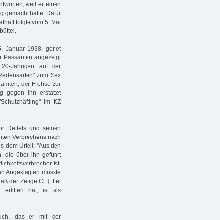
tworten, weil er einen
g gemacht hatte. Dafür
afhaft folgte vom 5. Mai
büttel.
. Januar 1938, geriet
em Passanten angezeigt
20-Jährigen auf der
 Redensarten" zum Sex
eamten, der Frehse zur
g gegen ihn erstattet
Schutzhäftling" im KZ
or Detlefs und seinen
hten Verbrechens nach
us dem Urteil: "Aus den
, die über ihn geführt
ichkeitsverbrecher ist.
den Angeklagten musste
aß der Zeuge C[..]. bei
rlitten hat, ist als
uch, das er mit der