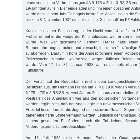
eines versuchten Verbrechens gemäß § 175 a Ziffer 3 RStGB veran
19-Jährigen auf ein Bier eingeladen und ihm einen obszönen Antra
wurde er mit einem Jahr Gefängnis bestraft. Im Anschluss an die Str
bis zum 8. November 1937 die polizeiliche "Schutzhaft" im KZ Fuhls
Kurz nach seiner Freilassung, in der Nacht vom 14. auf den 15
Frehse erneut in die Fänge der Kriminalpolizei, weil er von ein
wurde. Was war geschehen? Hermann Frehse hatte einen 
Reeperbahn angesprochen und versucht, ihn durch "unzüchtige
zu überreden. Daraufhin holte der Angesprochene einen Polizeib
Polizeiwache mitnahm, wo Anzeige wegen tätlicher Beleidigun
wurde. Vom 17. bis 31. Januar 1938 war er als polizeilicher "
Fuhlsbüttel.
Der Vorfall auf der Reeperbahn reichte dem Landgerichtsdirekt
Beisitzern aus, um Hermann Frehse am 7. Mai 1938 wegen versuc
§ 175 a Ziffer 3 RStGB zu zwei Jahren Zuchthaus zu verurteilen. A
Vorstrafen des Angeklagten wie aus den polizeilichen Vorgängen
werden, ergibt sich, daß der Angeklagte ein unverbesserlicher Sittl
Er bildet besonders für die Jugend eine schwere Gefahr. Gegen 
daher eine harte Strafe verhängt werden. Lediglich der Umstand, d
seinem gesunden Empfinden durch die Tat keinen Schaden e
Milderungsgrund zu berücksichtigen."
Am 18. Juli 1938 stellte Hermann Frehse ein Gnadenges