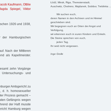
Łódź, Minsk, Riga, Theresienstadt,
Jacob Kaufmann
,
Ottilie
Auschwitz, Chelmno, Majdanek, Sobibor, Treblinka ..
agda Spiegel
,
Viktor
Wir suchen euch,
deren Namen in den Archiven und im Himmel
geschrieben sind.
wischen 1926 und 1938,
Wir begegnen euch an Orten der Angst und
Verfolgung,
wir erkennen euch in euren Kindern und Enkeln.
r der Hamburgischen
Die Steine sprechen von euch,
jeden Tag.
Ihr seid nicht vergessen.
f. Nach der Mittleren
Inge Grolle
nd als Kapellmeister.
sgesamt zehn Vorgänge
e Untersuchungs- und
mburger Amtsgericht zu
g, d. h. homosexueller
der Prozess gemacht –
aten Gefängnis wegen
ährend der Haft musste
ericht Hamburg wegen