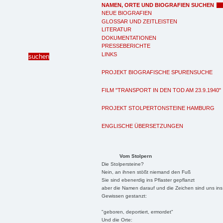
NAMEN, ORTE UND BIOGRAFIEN SUCHEN
NEUE BIOGRAFIEN
GLOSSAR UND ZEITLEISTEN
LITERATUR
DOKUMENTATIONEN
PRESSEBERICHTE
LINKS
PROJEKT BIOGRAFISCHE SPURENSUCHE
FILM "TRANSPORT IN DEN TOD AM 23.9.1940"
PROJEKT STOLPERTONSTEINE HAMBURG
ENGLISCHE ÜBERSETZUNGEN
Vom Stolpern
Die Stolpersteine?
Nein, an ihnen stößt niemand den Fuß
Sie sind ebenerdig ins Pflaster gepflanzt
aber die Namen darauf und die Zeichen sind uns ins
Gewissen gestanzt:
"geboren, deportiert, ermordet"
Und die Orte: