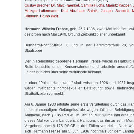
Weitere Stolpersteine in
Dammtorstraße 28 (Oper)
:
Gustav Brecher
,
Dr. Max Fraenkel
,
Camilla Fuchs
,
Mauritz Kapper
,
Metzger-Lattermann
,
Kurt Abraham Salnik
,
Joseph Schmidt
,
M
Ullmann
,
Bruno Wolf
Hermann Wilhelm Frehse,
geb. 26.7.1896, zwölf Mal inhaftiert z
gestorben nach Mai 1940, Ort und Zeitpunkt bisher unbekannt
Bernhard-Nocht-Straße 11 und in der Dammtorstraße 28, vo
Staatsoper
Der in Rendsburg geborene Hermann Frehse wuchs in Harburg au
Reife besuchte er ein Konservatorium und arbeitete anschließe
Leider ist nichts über seine Auftrittsorte bekannt.
In einer "Polizei-Hauptkartei" sind zwischen 1926 und 1937 in
wegen "Verdachts homosexueller Betätigung" sowie mehrfach
Strafhaftzeiten vermerkt.
Am 6. Januar 1933 erfolgte seine erste Verurteilung durch das Ha
einer einmonatigen Gefängnisstrafe wegen tätlicher Beleidigun
Anmache, nach § 185 RStGB. Im Januar 1936 wurde ihm erneut 
dieses Mal vor dem Landgericht Hamburg, das ihn zu zehn Mon
Vergehens nach § 175 RStGB in drei Fällen verurteilte. Noch w
sich Hermann Frehse am 5. Juni 1936 nochmals vor dem Landg