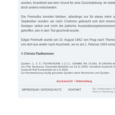
worden; Krankheit war kein Grund für eine Zurückstellung. Im let
doch anders entschieden.
Die Freimuths konnten bleiben, allerdings nur für etwas mehr 
September wurden sie nach Chelmno gebracht und dort ermorde
Gestapo selbst und nicht die jüdische Aussiedelungs­kommissio
getroffen, wer in den Tod geschickt wurde.
Edgar Freimuth wurde am 10. August 1942 von Prag nach Theresi
von dort aus weiter nach Auschwitz, wo er am 1. Februar 1943 erm
© Christa Fladhammer
Quellen: 1; 2; 5; ITS/ARCH/ZNK 1.2.2.1; USHMM, RG 15.083, M 299/464-46
von Fritz Neubauer, Universität Bielefeld am 24.11.2009; mündliche Auskunft S
Auskunft Rolf Kummerfeld am 2.6.2009.
Zur Nummerierung häufig genutzter Quellen siehe Recherche und Quellen.
druckansicht
/
Seitenanfang
Der Stolperstein i
IMPRESSUM / DATENSCHUTZ
KONTAKT
Stein in Hamburg v