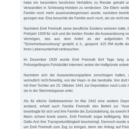
habe ein besonders herzliches Verhältnis zu Renate gehabt u
Verwandten in Schleswig-Holstein zu verstecken. Die Eltern wollt
Familie noch mehr auseinandergerissen wurde, nachdem bereit
gezogen war. Elsa besuchte die Familie auch noch, als sie nicht meh
Nachdem Emil Freimuth seine berufliche Existenz verloren hatte, b
Früh­jahr 1939 für sich und die beiden Kinder die Auswanderung v
Vermögen, das aus dem Anteil an der aufgelösten Fi
"Sicherheitsanordnung" gestellt, d. h., gesperrt. 425 RM durfte di
ihren Lebensunterhalt verbrauchen.
Im Dezember 1939 wurde Emil Freimuth fünf Tage lang als 
Polizeigefängnis Fuhlsbüttel interniert, wobei die Haftgründe unbek
Nachdem sich die Auswanderungspläne zerschlagen hatten, z
vermutlich nicht freiwillig, von der Hayn- in die Isestraße. Von dort
mit ihrer Tochter am 25. Oktober 1941 zur Deportation nach Lodz
sie in der Steinmetzgasse unter.
Als für etliche Gettobewohner im Mai 1942 eine weitere Depo
anstand, erhielt auch Familie Freimuth den Befehl zur "Ausr
beantragte für sich und ihre Familie die Zurückstellung, da sowohl i
Mann schwer krank waren, Emil Freimuth sogar bettlägerig. B
Getto-Arzt ihre Transportunfähigkeit bescheinigt. Dennoch wurde 
um Emil Freimuth zum Zug zu bringen, denn der Antrag auf Frei