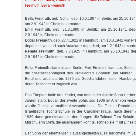
Helene Aberbach
,
Charlotte Feldstein
,
Max Gideon Feldstein
,
Emil
Freimuth
,
Bella Freimuth
Bella Freimuth,
geb. Schur, geb. 10.6.1887 in Berlin, am 25.10.194
am 2.9.1942 in Chelmno ermordet
Emil Freimuth,
geb. 31.3.1880 in Sedlitz, am 25.10.1941 depo
2.9.1942 in Chelmno ermordet
Edgar Freimuth,
geb. 27.4.1922 in Hamburg, am 10.8.1942 von Pr
deportiert, von dort nach Auschwitz deportiert, am 1.2.1943 ermorde
Renate Freimuth,
geb. 7.8.1925 in Hamburg, am 25.10.1941 dep
2.9.1942 in Chelmno ermordet
Bella Freimuth stammte aus Berlin, Emil Freimuth kam aus Sedl
die Staatsangehörigkeit des Protektorats Böhmen und Mähren.
Beruf und arbeitete bis 1939 als Geschäftsführer einer Hamburge
deren Teilhaber er zugleich war.
Das Ehepaar hatte drei Kinder, von denen der älteste Sohn Herbert
Jahren starb. Edgar, der zweite Sohn, zog 1936 im Alter von vier
wo die Familie vermutlich Verwandte hatte. Die Tochter Renate b
Israelitische Töchterschule in der Carolinenstraße, nach deren
1939 dann gemeinsam mit den Jungen die Talmud Tora Schule. 
Mitschülerin Steffi, die auswandern konnte, schrieb sie: "Hilf Dir selbst
Der Sohn der ehemaligen Hausangestellten Elsa berichtete im Ja