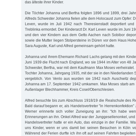
das älteste ihrer Kinder.
Die Töchter Johanna und Bertha folgten 1896 und 1899, drei Jahre
Alfreds Schwester Johanna fielen alle dem Holocaust zum Opfer: D
Leven, wurde im Juli 1942 nach Theresienstadt deportiert und 
Treblinka ermordet. Der Kinderarzt Dr. Karl Leven wurde im Juni 19
und den vier Kindern aus dem Getto Aachen nach Sobibor deporti
sowie die Mutter liegen Stolpersteine in Düren vor dem Haus Hohe
Sara Auguste, Karl und Alfred gemeinsam gehört hatte.
Johanna und ihrem Ehemann Richard Lachs gelang mit den Kinde
Juni 1939 die Flucht nach England, wo sie 1944 im Alter von 48 J
Schwester, Bertha, war mit dem Kaufmann Max Moses verheiratet. 
Tochter Johanna, Jahrgang 1935, mit der sie in den Niederlanden 
vergeblich. Von Venlo aus wurden sie 1942 nach Auschwitz depo
Johanna am 17. September 1942 umkamen. Max Moses starb am 
Außenlager Blech­ham­mer, Kreis Cosel/Oberschlesien.
Alfred besuchte bis zum Abschluss 1918/19 die Realschule des 
Bald darauf begann er, als Handelsvertreter "in Herrenkonfektion” 
Werner erinnerte sich voller Zuneigung an ihn: "Ich habe we
Erinnerungen an ihn. Onkel Alfred war der Junggesellenonkel, und wi
Handelsvertreter hatte er ein Auto, das einzige in der Familie. Was
uns Kinder, wenn er uns damit bei seinen Besuchen in Köln vo
Während der Ferien durfte ich ihn oft auf seinen Fahrten begleit