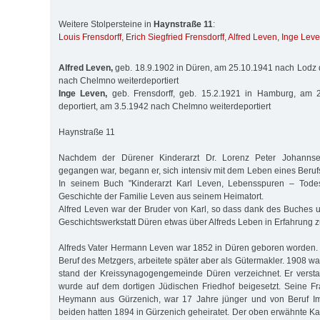
Weitere Stolpersteine in
Haynstraße 11
:
Louis Frensdorff
,
Erich Siegfried Frensdorff
,
Alfred Leven
,
Inge Lev
Alfred Leven,
geb. 18.9.1902 in Düren, am 25.10.1941 nach Lodz d
nach Chelmno weiterdeportiert
Inge Leven,
geb. Frensdorff, geb. 15.2.1921 in Hamburg, am 
deportiert, am 3.5.1942 nach Chelmno weiterdeportiert
Haynstraße 11
Nachdem der Dürener Kinderarzt Dr. Lorenz Peter Johanns
gegangen war, begann er, sich intensiv mit dem Leben eines Beruf
In seinem Buch "Kinderarzt Karl Leven, Lebensspuren – Todes
Geschichte der Familie Leven aus seinem Heimatort.
Alfred Leven war der Bruder von Karl, so dass dank des Buches 
Geschichtswerkstatt Düren etwas über Alfreds Leben in Erfahrung z
Alfreds Vater Hermann Leven war 1852 in Düren geboren worden. 
Beruf des Metzgers, arbeitete später aber als Gütermakler. 1908 war
stand der Kreissynagogengemeinde Düren verzeichnet. Er verst
wurde auf dem dortigen Jüdischen Friedhof beigesetzt. Seine F
Heymann aus Gürzenich, war 17 Jahre jünger und von Beruf Im
beiden hatten 1894 in Gürzenich geheiratet. Der oben erwähnte Ka