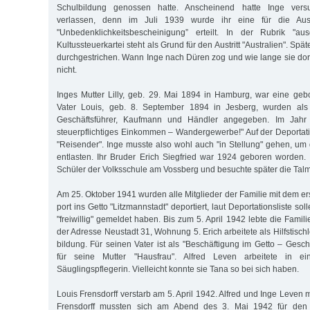
Schulbildung genossen hatte. Anscheinend hatte Inge vers
verlassen, denn im Juli 1939 wurde ihr eine für die Aus
"Unbedenklichkeitsbescheinigung” erteilt. In der Rubrik "au
Kultussteuerkartei steht als Grund für den Austritt "Australien". Spä
durchgestrichen. Wann Inge nach Düren zog und wie lange sie dort
nicht.
Inges Mutter Lilly, geb. 29. Mai 1894 in Hamburg, war eine gebo
Vater Louis, geb. 8. September 1894 in Jesberg, wurden als
Geschäftsführer, Kaufmann und Händler angegeben. Im Jahr
steuerpflichtiges Einkommen – Wandergewerbe!" Auf der Deportation
"Reisender". Inge musste also wohl auch "in Stellung" gehen, um
entlasten. Ihr Bruder Erich Siegfried war 1924 geboren worden.
Schüler der Volksschule am Voss­berg und besuchte später die Tal
Am 25. Oktober 1941 wurden alle Mitglieder der Familie mit dem e
port ins Getto "Litzmannstadt" deportiert, laut Deportationsliste sol
"freiwillig" gemeldet haben. Bis zum 5. April 1942 lebte die Fami
der Adresse Neustadt 31, Wohnung 5. Erich arbeitete als Hilfstischl
bildung. Für seinen Vater ist als "Beschäftigung im Getto – Ges
für seine Mutter "Hausfrau". Alfred Leven arbeitete in ei
Säuglingspflegerin. Vielleicht konnte sie Tana so bei sich haben.
Louis Frensdorff verstarb am 5. April 1942. Alfred und Inge Leven m
Frensdorff mussten sich am Abend des 3. Mai 1942 für den 