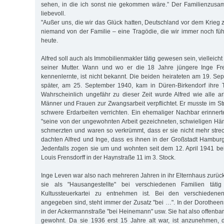
sehen, in die ich sonst nie gekommen wäre.” Der Familienzus
liebevoll.
"Außer uns, die wir das Glück hatten, Deutschland vor dem Krieg 
niemand von der Familie – eine Tragödie, die wir immer noch fü
heute.
Alfred soll auch als Immobilienmakler tätig gewesen sein, vielleich
seiner Mutter. Wann und wo er die 18 Jahre jüngere Inge Fr
kennenlernte, ist nicht bekannt. Die beiden heirateten am 19. Se
später, am 25. September 1940, kam in Düren-Birkendorf ihre T
Wahrscheinlich ungefähr zu dieser Zeit wurde Alfred wie alle ar
Männer und Frauen zur Zwangsarbeit verpflichtet. Er musste im S
schwere Erdarbeiten verrichten. Ein ehemaliger Nachbar erinnerte
"seine von der ungewohnten Arbeit gezeichneten, schwieligen Händ
schmerzten und waren so verkrümmt, dass er sie nicht mehr streck
dachten Alfred und Inge, dass es ihnen in der Großstadt Hambu
Jedenfalls zogen sie um und wohnten seit dem 12. April 1941 bei 
Louis Frensdorff in der Haynstraße 11 im 3. Stock.
Inge Leven war also nach mehreren Jahren in ihr Elternhaus zurüc
sie als "Hausangestellte" bei verschiedenen Familien täti
Kultussteuerkartei zu entnehmen ist. Bei den verschieden
angegeben sind, steht immer der Zusatz "bei …". In der Dorotheen
in der Ackermannstraße "bei Heinemann" usw. Sie hat also offenbar
gewohnt. Da sie 1936 erst 15 Jahre alt war, ist anzunehmen, 