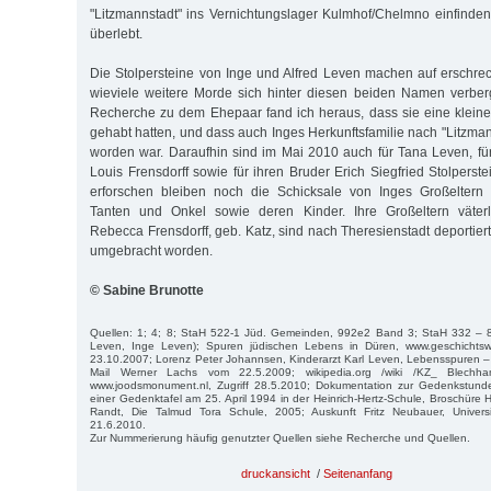
"Litzmannstadt" ins Vernichtungslager Kulmhof/Chelmno einfinden
überlebt.
Die Stolpersteine von Inge und Alfred Leven machen auf erschre
wieviele weitere Morde sich hinter diesen beiden Namen verber
Recherche zu dem Ehepaar fand ich heraus, dass sie eine klein
gehabt hatten, und dass auch Inges Herkunftsfamilie nach "Litzman
worden war. Daraufhin sind im Mai 2010 auch für Tana Leven, für 
Louis Frensdorff sowie für ihren Bruder Erich Siegfried Stolperst
erforschen bleiben noch die Schicksale von Inges Großeltern mü
Tanten und Onkel sowie deren Kinder. Ihre Großeltern väterli
Rebecca Frensdorff, geb. Katz, sind nach Theresienstadt deportier
umgebracht worden.
© Sabine Brunotte
Quellen: 1; 4; 8; StaH 522-1 Jüd. Gemeinden, 992e2 Band 3; StaH 332 – 
Leven, Inge Leven); Spuren jüdischen Lebens in Düren, www.geschichtswer
23.10.2007; Lorenz Peter Johannsen, Kinderarzt Karl Leven, Lebensspuren –
Mail Werner Lachs vom 22.5.2009; wikipedia.org /wiki /KZ_ Blechhamm
www.joodsmonument.nl, Zugriff 28.5.2010; Dokumentation zur Gedenkstunde
einer Gedenktafel am 25. April 1994 in der Heinrich-Hertz-Schule, Broschüre 
Randt, Die Talmud Tora Schule, 2005; Auskunft Fritz Neubauer, Universi
21.6.2010.
Zur Nummerierung häufig genutzter Quellen siehe Recherche und Quellen.
druckansicht
/
Seitenanfang