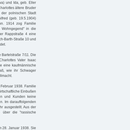
a) und Ida, geb. Eller
harlottes ältere Bruder
 der polnischen Stadt
fred (geb. 19.5.1904)
nn. 1914 zog Familie
re Wohngegend" in die
der Rappstraße 4 eine
ich-Barth-Straße 10 und
det.
 Bartelstraße 7/11. Die
harlottes Vater Isaac
die eine kaufmännische
saß, wie ihr Schwager
llmacht.
 Februar 1938. Familie
irtschaftliche Einbußen
ten und Kunden keine
en. Im darauffolgenden
hr ausgestellt. Aus der
 über die "rassische
m 28. Januar 1938. Sie