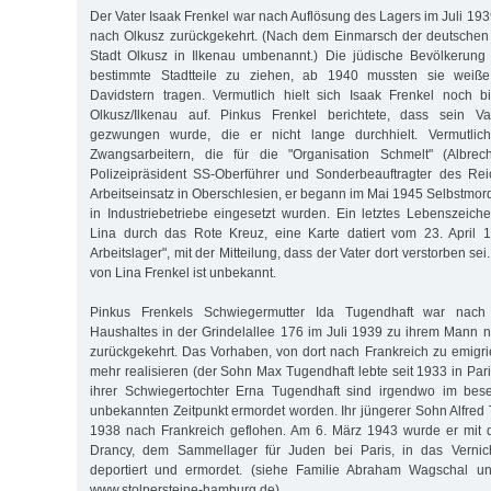
Der Vater Isaak Frenkel war nach Auflösung des Lagers im Juli 193
nach Olkusz zurückgekehrt. (Nach dem Einmarsch der deutsche
Stadt Olkusz in Ilkenau umbenannt.) Die jüdische Bevölkerun
bestimmte Stadtteile zu ziehen, ab 1940 mussten sie weiß
Davidstern tragen. Vermutlich hielt sich Isaak Frenkel noch
Olkusz/Ilkenau auf. Pinkus Frenkel berichtete, dass sein Va
gezwungen wurde, die er nicht lange durchhielt. Vermutli
Zwangsarbeitern, die für die "Organisation Schmelt" (Albrec
Polizeipräsident SS-Oberführer und Sonderbeauftragter des Rei
Arbeitseinsatz in Oberschlesien, er begann im Mai 1945 Selbstmo
in Industriebetriebe eingesetzt wurden. Ein letztes Lebenszei
Lina durch das Rote Kreuz, eine Karte datiert vom 23. April 
Arbeitslager", mit der Mitteilung, dass der Vater dort verstorben se
von Lina Frenkel ist unbekannt.
Pinkus Frenkels Schwiegermutter Ida Tugendhaft war nach 
Haushaltes in der Grindelallee 176 im Juli 1939 zu ihrem Mann 
zurückgekehrt. Das Vorhaben, von dort nach Frankreich zu emigrie
mehr realisieren (der Sohn Max Tugendhaft lebte seit 1933 in Pari
ihrer Schwiegertochter Erna Tugendhaft sind irgendwo im bes
unbekannten Zeitpunkt ermordet worden. Ihr jüngerer Sohn Alfred 
1938 nach Frankreich geflohen. Am 6. März 1943 wurde er mit 
Drancy, dem Sammellager für Juden bei Paris, in das Vernic
deportiert und ermordet. (siehe Familie Abraham Wagschal u
www.stolpersteine-hamburg.de).