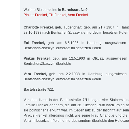
Weitere Stolpersteine in
Bartelsstraße 9
:
Pinkus Frenkel
,
Etti Frenkel
,
Vera Frenkel
Charlotte Frenkel,
geb. Tugendhaft, geb. am 21.7.1907 in Ham
28.10.1938 nach Bentschen/Zbaszyn, ermordet im besetzten Polen
Etti Frenkel,
geb. am 6.5.1936 in Hamburg, ausgewiesen 
Bentschen/Zbaszyn, ermordet im besetzten Polen
Pinkus Frenkel,
geb. am 12.5.1903 in Olkusz, ausgewiesen
Bentschen/Zbaszyn, überlebte
Vera Frenkel,
geb. am 2.2.1938 in Hamburg, ausgewiesen 
Bentschen/Zbaszyn, ermordet im besetzten Polen
Bartelsstraße 7/11
Vor dem Haus in der Bartelsstraße 7/11 liegen vier Stolperstein
Familie Frenkel erinnern, die am 28. Oktober 1938 nach Polen 
sie polnischer Herkunft war. Im Gegensatz zu der Inschrift auf se
Pinkus Frenkel allerdings nicht, wie seine Frau Charlotte und die
Vera im besetzten Polen ermordet, sondern überlebte den Holocaus