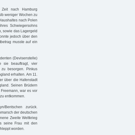
e Zeit nach Hamburg
halb weniger Wochen zu
 Haushaltes nach Polen
ihres Schwiegersohns
n, sowie das Lagergeld
konnte jedoch über den
tbetrag musste auf ein
denten (Devisenstelle)
sie beauftragt, vier
 zu besorgen. Pinkus
gland erhalten. Am 11.
er über die Hafenstadt
gland. Seinen Brüdern
e Freemann, war es vor
 zu entkommen.
n/Bentschen zurück.
inmarsch der deutschen
nene Zweite Weltkrieg
ss seine Frau mit den
hleppt worden.