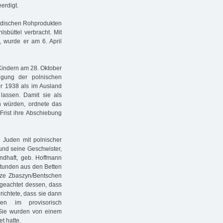
erdigt.
jüdischen Rohprodukten
sbüttel verbracht. Mit
, wurde er am 6. April
Kindern am 28. Oktober
gung der polnischen
er 1938 als im Ausland
 lassen. Damit sie als
en würden, ordnete das
Frist ihre Abschiebung
Juden mit polnischer
und seine Geschwister,
ndhaft, geb. Hoffmann
stunden aus den Betten
nze Zbaszyn/Bentschen
ngeachtet dessen, dass
ichtete, dass sie dann
en im provisorisch
. Sie wurden von einem
t hatte.