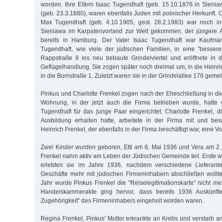
worden. Ihre Eltern Isaac Tugendhaft (geb. 15.10.1876 in Sieniaw
(geb. 23.3.1880), waren ebenfalls Juden mit polnischer Herkunft. C
Max Tugendhaft (geb. 4.10.1905, gest. 28.2.1983) war noch in
Sieniawa im Karpatenvorland zur Welt gekommen, der jüngere Al
bereits in Hamburg. Der Vater Isaac Tugendhaft war Kaufma
Tugendhaft, wie viele der jüdischen Familien, in eine "besse
Rappstraße 8 ins neu bebaute Grindelviertel und eröffnete in 
Geflügelhandlung. Sie zogen später noch dreimal um, in die Heinr
in die Bornstraße 1. Zuletzt waren sie in der Grindelallee 176 gemel
Pinkus und Charlotte Frenkel zogen nach der Eheschließung in die
Wohnung, in der jetzt auch die Firma betrieben wurde, hatte C
Tugendhaft für das junge Paar eingerichtet. Charlotte Frenkel, 
Ausbildung erhalten hatte, arbeitete in der Firma mit und be
Heinrich Frenkel, der ebenfalls in der Firma beschäftigt war, eine Vo
Zwei Kinder wurden geboren, Etti am 6. Mai 1936 und Vera am 2.
Frenkel nahm aktiv am Leben der Jüdischen Gemeinde teil. Erste w
erlebten sie im Jahre 1936, nachdem verschiedene Lieferan
Geschäfte mehr mit jüdischen Firmeninhabern abschließen wollt
Jahr wurde Pinkus Frenkel die "Reiselegitimationskarte" nicht me
Handelskammerakte ging hervor, dass bereits 1936 Auskünfte
Zugehörigkeit" des Firmeninhabers eingeholt worden waren.
Regina Frenkel, Pinkus' Mutter erkrankte an Krebs und verstarb a