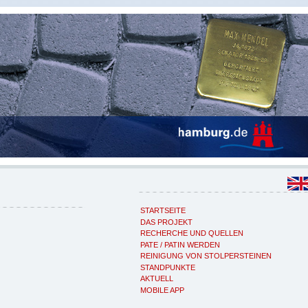
STARTSEITE
DAS PROJEKT
RECHERCHE UND QUELLEN
PATE / PATIN WERDEN
REINIGUNG VON STOLPERSTEINEN
STANDPUNKTE
AKTUELL
MOBILE APP