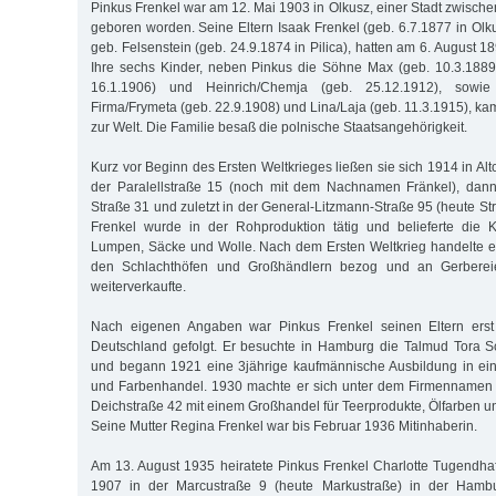
Pinkus Frenkel war am 12. Mai 1903 in Olkusz, einer Stadt zwisch
geboren worden. Seine Eltern Isaak Frenkel (geb. 6.7.1877 in Olk
geb. Felsenstein (geb. 24.9.1874 in Pilica), hatten am 6. August 18
Ihre sechs Kinder, neben Pinkus die Söhne Max (geb. 10.3.1889
16.1.1906) und Heinrich/Chemja (geb. 25.12.1912), sowie
Firma/Frymeta (geb. 22.9.1908) und Lina/Laja (geb. 11.3.1915), ka
zur Welt. Die Familie besaß die polnische Staatsangehörigkeit.
Kurz vor Beginn des Ersten Weltkrieges ließen sie sich 1914 in Alt
der Paralellstraße 15 (noch mit dem Nachnamen Fränkel), dan
Straße 31 und zuletzt in der General-Litzmann-Straße 95 (heute S
Frenkel wurde in der Rohproduktion tätig und belieferte die Kle
Lumpen, Säcke und Wolle. Nach dem Ersten Weltkrieg handelte er 
den Schlachthöfen und Großhändlern bezog und an Gerberei
weiterverkaufte.
Nach eigenen Angaben war Pinkus Frenkel seinen Eltern ers
Deutschland gefolgt. Er besuchte in Hamburg die Talmud Tora Sc
und begann 1921 eine 3jährige kaufmännische Ausbildung in ein
und Farbenhandel. 1930 machte er sich unter dem Firmennamen 
Deichstraße 42 mit einem Großhandel für Teerprodukte, Ölfarben u
Seine Mutter Regina Frenkel war bis Februar 1936 Mitinhaberin.
Am 13. August 1935 heiratete Pinkus Frenkel Charlotte Tugendhaf
1907 in der Marcustraße 9 (heute Markustraße) in der Hamb