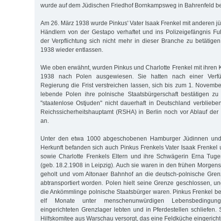
wurde auf dem Jüdischen Friedhof Bornkampsweg in Bahrenfeld be
Am 26. März 1938 wurde Pinkus' Vater Isaak Frenkel mit anderen 
Händlern von der Gestapo verhaftet und ins Polizeigefängnis Fuhl
der Verpflichtung sich nicht mehr in dieser Branche zu betätigen
1938 wieder entlassen.
Wie oben erwähnt, wurden Pinkus und Charlotte Frenkel mit ihren 
1938 nach Polen ausgewiesen. Sie hatten nach einer Verfü
Regierung die Frist verstreichen lassen, sich bis zum 1. Novemb
lebende Polen ihre polnische Staatsbürgerschaft bestätigen zu
"staatenlose Ostjuden" nicht dauerhaft in Deutschland verblieb
Reichssicherheitshauptamt (RSHA) in Berlin noch vor Ablauf der 
an.
Unter den etwa 1000 abgeschobenen Hamburger Jüdinnen und 
Herkunft befanden sich auch Pinkus Frenkels Vater Isaak Frenkel 
sowie Charlotte Frenkels Eltern und ihre Schwägerin Erna Tuge
(geb. 18.2.1908 in Leipzig). Auch sie waren in den frühen Morgen
geholt und vom Altonaer Bahnhof an die deutsch-polnische Gre
abtransportiert worden. Polen hielt seine Grenze geschlossen, u
die Ankömmlinge polnische Staatsbürger waren. Pinkus Frenkel ber
elf Monate unter menschenunwürdigen Lebensbedingung
eingerichteten Grenzlager lebten und in Pferdestellen schliefen
Hilfskomitee aus Warschau versorgt, das eine Feldküche eingerichte