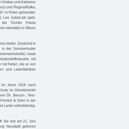
en Krakau und Katowice
usz) und Regina/Ryfka,
97 in Polen geheiratet.
), Leo Juda/Laib (geb.
 die Töchter Frieda
men ebenfalls in Olkusz
ona nieder. Zunächst in
n in der Sommerhuder
tresemannstraße). Isaak
iderstoffindustrie mit
mit Fellen, die er von
en und Lederfabriken
t im Jahre 1916 nach
hule im Grindelviertel
em Öl-, Benzin-, Teer-
Frenkel & Sohn in der
nd Lacke selbstständig.
t. Sie war am 21. Juni
urg Neustadt geboren