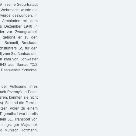
9 in seine Geburtsstadt
n Wehrmacht wurde die
g wurde gezwungen, in
e Armbinden mit dem
 bis Dezember 1940 in
ter zur Zwangsarbeit
ch gehörte er zu den
ht Schmelt, Breslauer
chsführers SS für den
rd) zum Straßenbau und
chen kam von Schwester
1942 aus Ilkenau "O/S
i. Das weitere Schicksal
der Auflösung ihres
nach Przemyśl in Polen
ren, konnten sie nicht
s). Sie und die Familie
etzen Polen zu einem
Tugendhaft war bereits
dem 51. Transport von
htungslager Majdanek
nd Munisch Hoffmann,