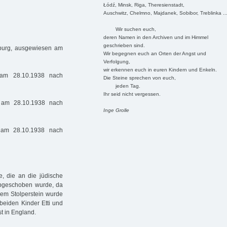
Łódź, Minsk, Riga, Theresienstadt,
Auschwitz, Chelmno, Majdanek, Sobibor, Treblinka ..
Wir suchen euch,
deren Namen in den Archiven und im Himmel
geschrieben sind.
burg, ausgewiesen am
Wir begegnen euch an Orten der Angst und
Verfolgung,
wir erkennen euch in euren Kindern und Enkeln.
am 28.10.1938 nach
Die Steine sprechen von euch,
jeden Tag.
Ihr seid nicht vergessen.
 am 28.10.1938 nach
Inge Grolle
am 28.10.1938 nach
e, die an die jüdische
abgeschoben wurde, da
inem Stolperstein wurde
 beiden Kinder Etti und
t in England.