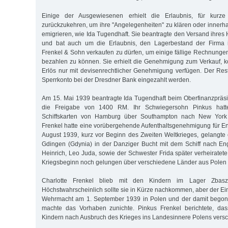
Einige der Ausgewiesenen erhielt die Erlaubnis, für kurz
zurückzukehren, um ihre "Angelegenheiten" zu klären oder inner
emigrieren, wie Ida Tugendhaft. Sie beantragte den Versand ihres
und bat auch um die Erlaubnis, den Lagerbestand der Firma 
Frenkel & Sohn verkaufen zu dürfen, um einige fällige Rechnunge
bezahlen zu können. Sie erhielt die Genehmigung zum Verkauf, 
Erlös nur mit devisenrechtlicher Genehmigung verfügen. Der Res
Sperrkonto bei der Dresdner Bank eingezahlt werden.
Am 15. Mai 1939 beantragte Ida Tugendhaft beim Oberfinanzpräsi
die Freigabe von 1400 RM. Ihr Schwiegersohn Pinkus hatte 
Schiffskarten von Hamburg über Southampton nach New York
Frenkel hatte eine vorübergehende Aufenthaltsgenehmigung für En
August 1939, kurz vor Beginn des Zweiten Weltkrieges, gelangte 
Gdingen (Gdynia) in der Danziger Bucht mit dem Schiff nach En
Heinrich, Leo Juda, sowie der Schwester Frida später verheiratet
Kriegsbeginn noch gelungen über verschiedene Länder aus Polen
Charlotte Frenkel blieb mit den Kindern im Lager Zbaszy
Höchstwahrscheinlich sollte sie in Kürze nachkommen, aber der E
Wehrmacht am 1. September 1939 in Polen und der damit begon
machte das Vorhaben zunichte. Pinkus Frenkel berichtete, da
Kindern nach Ausbruch des Krieges ins Landesinnere Polens versc