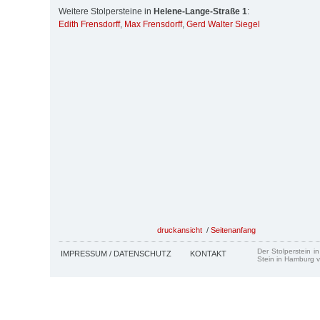
Weitere Stolpersteine in
Helene-Lange-Straße 1
:
Edith Frensdorff
,
Max Frensdorff
,
Gerd Walter Siegel
druckansicht
/
Seitenanfang
Der Stolperstein i
IMPRESSUM / DATENSCHUTZ
KONTAKT
Stein in Hamburg v