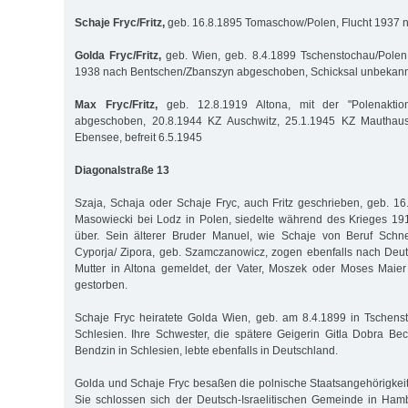
Schaje Fryc/Fritz,
geb. 16.8.1895 Tomaschow/Polen, Flucht 1937 n
Golda Fryc/Fritz,
geb. Wien, geb. 8.4.1899 Tschenstochau/Polen,
1938 nach Bentschen/Zbanszyn abgeschoben, Schicksal unbekann
Max Fryc/Fritz,
geb. 12.8.1919 Altona, mit der "Polenakti
abgeschoben, 20.8.1944 KZ Auschwitz, 25.1.1945 KZ Mauthaus
Ebensee, befreit 6.5.1945
Diagonalstraße 13
Szaja, Schaja oder Schaje Fryc, auch Fritz geschrieben, geb. 
Masowiecki bei Lodz in Polen, siedelte während des Krieges 19
über. Sein älterer Bruder Manuel, wie Schaje von Beruf Schnei
Cyporja/ Zipora, geb. Szamczanowicz, zogen ebenfalls nach Deu
Mutter in Altona gemeldet, der Vater, Moszek oder Moses Maier F
gestorben.
Schaje Fryc heiratete Golda Wien, geb. am 8.4.1899 in Tschens
Schlesien. Ihre Schwester, die spätere Geigerin Gitla Dobra Bec
Bendzin in Schlesien, lebte ebenfalls in Deutschland.
Golda und Schaje Fryc besaßen die polnische Staatsangehörigkeit 
Sie schlossen sich der Deutsch-Israelitischen Gemeinde in Ham