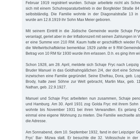
Februar 1919 registriert wurden. Schaje arbeitete nicht als Sch
sich mit einem Schuhreparaturbetrieb in der Borgfelder Straße 8
selbstständig. Die Familie wohnte in der Diagonalstraße 13 
wurde am 12.8.1919 ihr Sohn Max Meier geboren.
Mit seinem Eintritt in die Jüdische Gemeinde wurde Schaje Fr
veranlagt, geriet aber in der Inflationszeit mit seinen Zahlungen in 
er eine Summe von 210 RM. Kaum hatte er geschäftlich wieder Fu
die Weltwirtschaftskrise bemerkbar. 1929 zahlte er 9 RM Gemeinde
Betrag von 10 RM für 1930 wurde ihm erlassen. D.h. es ging ihm wirt
Schon 1928, am 28. April, meldete sich Schaje Fryc nach Leipzi
Bruder Manuel in das Goldhahngäßchen 2/4, der dort eine Schneid
inzwischen eine Familie gegründet. Seine Ehefrau, Dora, geb. Lop
Brody, hatte zwei Söhne zur Welt gebracht, Martin Max, geb. 1
Nathan, geb. 22.9.1927.
Manuel und Schaje Fryc arbeiteten nun zusammen, Schaje pend
und Hamburg. Am 30. April 1931 zog Golda Fryc mit ihrem Sohn
wohnte bis November 1931 bei ihren Verwandten. Es gelang Ch
einmal eine eigene Wohnung zu mieten. Die Familie wechselte al
die Adresse.
Am Sonnabend, dem 10. September 1932, fand in der Leipziger
Fryc’ Bar- Mizwa statt. Er besuchte die 32. Volksschule in der 