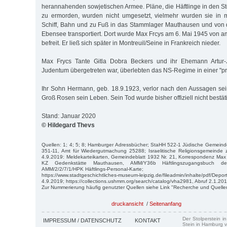
herannahenden sowjetischen Armee. Pläne, die Häftlinge in den S
zu ermorden, wurden nicht umgesetzt, vielmehr wurden sie in
Schiff, Bahn und zu Fuß in das Stammlager Mauthausen und von 
Ebensee transportiert. Dort wurde Max Frcys am 6. Mai 1945 von 
befreit. Er ließ sich später in Montreuil/Seine in Frankreich nieder.
Max Frycs Tante Gitla Dobra Beckers und ihr Ehemann Artur
Judentum übergetreten war, überlebten das NS-Regime in einer "pri
Ihr Sohn Hermann, geb. 18.9.1923, verlor nach den Aussagen se
Groß Rosen sein Leben. Sein Tod wurde bisher offiziell nicht bestäti
Stand: Januar 2020
© Hildegard Thevs
Quellen: 1; 4; 5; 8; Hamburger Adressbücher; StaHH 522-1 Jüdische Gemeind
351-11, Amt für Wiedergutmachung 25288; Israelitische Religionsgemeinde 
4.9.2019: Meldekarteikarten, Gemeindeblatt 1932 Nr. 21, Korrespondenz Ma
KZ Gedenkstätte Mauthausen, AMM/Y36b Häftlingszugangsbuch der 
AMM/2/2/7/1/HPK Häftlings-Personal-Karte;
https://www.stadtgeschichtliches-museum-leipzig.de/fileadmin/inhalte/pdf/Depor
4.9.2019; https://collections.ushmm.org/search/catalog/vha2981, Abruf 2.1.201
Zur Nummerierung häufig genutzter Quellen siehe Link "Recherche und Quelle
druckansicht
/
Seitenanfang
Der Stolperstein i
IMPRESSUM / DATENSCHUTZ
KONTAKT
Stein in Hamburg v