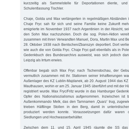
kurzzeitig als Sammelstelle für Deportationen diente, un
Schulentlassung Tischler.
Chaje, Golda und Max verlängerten in regelmäßigen Abständen i
Chaje Fryc sah für sich und seine Familie keine Zukunft meh
emigrierte im November 1937 nach Argentinien in der Absicht, s
den Sohn Max nachzuholen. Doch die sog. Polen-Aktion vereit
zusammen mit ihren Verwandten Manuel, Dora, Martin Max und Be
28. Oktober 1938 nach Bentschen/Zbanszyn deportiert. Dort verli
wie auch die von Golda Fryc. Chaje Fryc galt ebenfalls als in Pol
Gedenkbuch des Bundesarchivs ausweist, was sich jedoch dank
Leipzig als Irrtum erwies.
Offenbar begab sich Max Fryc nach Tschenstochau, der Geburt
vermutlich zusammen mit ihr. Stationen seiner Inhaftierungen wa
Außenlager des KZ Lublin-Majdanek, ab 20. August 1944 das KZ
Mauthausen, wohin er am 25. Januar 1945 überführt und mit der 
registriert wurde. Max Fryc/Fritz wurde in das Hamburger Gedenk
Opfer des Nationalsozialismus aufgenommen. Inzwischen ist 
Außenkommando Melk, das den Tarnnamen ‚Quarz’ trug, zugewie
trieben Häftlinge Stollen in den Berg, damit in unterirdisch
produziert werden konnte. Voraussetzungen dafür waren ob
Siedlungen und Hochwasserbehälter.
Zwischen dem 11. und 15. April 1945 räumte die SS das