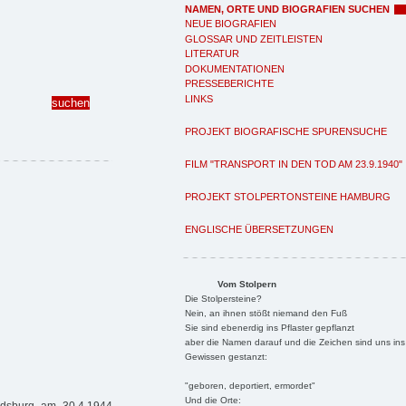
NAMEN, ORTE UND BIOGRAFIEN SUCHEN
NEUE BIOGRAFIEN
GLOSSAR UND ZEITLEISTEN
LITERATUR
DOKUMENTATIONEN
PRESSEBERICHTE
LINKS
PROJEKT BIOGRAFISCHE SPURENSUCHE
FILM "TRANSPORT IN DEN TOD AM 23.9.1940"
PROJEKT STOLPERTONSTEINE HAMBURG
ENGLISCHE ÜBERSETZUNGEN
Vom Stolpern
Die Stolpersteine?
Nein, an ihnen stößt niemand den Fuß
Sie sind ebenerdig ins Pflaster gepflanzt
aber die Namen darauf und die Zeichen sind uns ins
Gewissen gestanzt:
"geboren, deportiert, ermordet"
Und die Orte: