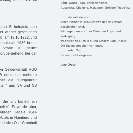
dsburg am 30.4.1944
Łódź, Minsk, Riga, Theresienstadt,
Auschwitz, Chelmno, Majdanek, Sobibor, Treblinka ..
Wir suchen euch,
deren Namen in den Archiven und im Himmel
ren. Er heiratete, den
geschrieben sind.
Wir begegnen euch an Orten der Angst und
ter wieder geschieden
Verfolgung,
geb. am 19.10.1922, und
wir erkennen euch in euren Kindern und Enkeln.
 wohnte ab 1936 in der
Die Steine sprechen von euch,
 Straße 10 (heute:
jeden Tag.
vorübergehend bei der
Ihr seid nicht vergessen.
Inge Grolle
hen Gewerkschaft RGO
Er ermunterte mehrere
r die "Hilfspolizei"
isten" aus SA und SS
. Sie fand bei ihm ein
eiter". Er wurde aber,
wurden illegale RGO-
34, als in Hamburg und
d sich Otto Gromball