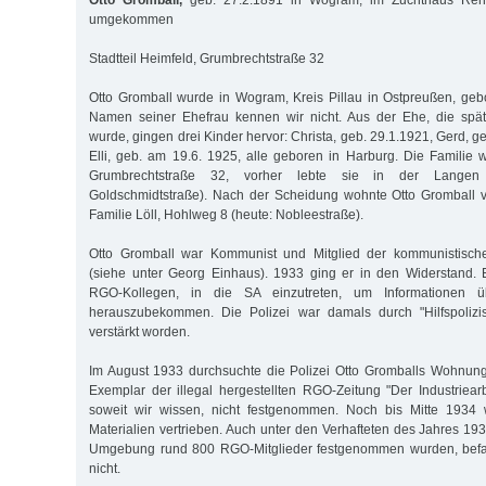
Otto Gromball,
geb. 27.2.1891 in Wogram, im Zuchthaus Ren
umgekommen
Stadtteil Heimfeld, Grumbrechtstraße 32
Otto Gromball wurde in Wogram, Kreis Pillau in Ostpreußen, gebo
Namen seiner Ehefrau kennen wir nicht. Aus der Ehe, die spä
wurde, gingen drei Kinder hervor: Christa, geb. 29.1.1921, Gerd, 
Elli, geb. am 19.6. 1925, alle geboren in Harburg. Die Familie
Grumbrechtstraße 32, vorher lebte sie in der Langen
Goldschmidtstraße). Nach der Scheidung wohnte Otto Gromball 
Familie Löll, Hohlweg 8 (heute: Nobleestraße).
Otto Gromball war Kommunist und Mitglied der kommunistisc
(siehe unter Georg Einhaus). 1933 ging er in den Widerstand. 
RGO-Kollegen, in die SA einzutreten, um Informationen übe
herauszubekommen. Die Polizei war damals durch "Hilfspoliz
verstärkt worden.
Im August 1933 durchsuchte die Polizei Otto Gromballs Wohnung
Exemplar der illegal hergestellten RGO-Zeitung "Der Industriearb
soweit wir wissen, nicht festgenommen. Noch bis Mitte 1934 
Materialien vertrieben. Auch unter den Verhafteten des Jahres 19
Umgebung rund 800 RGO-Mitglieder festgenommen wurden, befan
nicht.