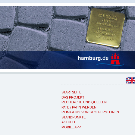
STARTSEITE
DAS PROJEKT
RECHERCHE UND QUELLEN
PATE / PATIN WERDEN
REINIGUNG VON STOLPERSTEINEN
STANDPUNKTE
AKTUELL
MOBILE APP