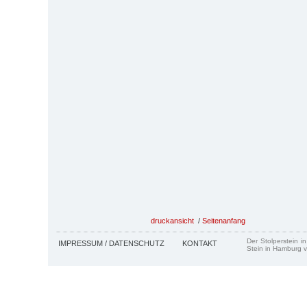
druckansicht
/
Seitenanfang
Der Stolperstein i
IMPRESSUM / DATENSCHUTZ
KONTAKT
Stein in Hamburg v