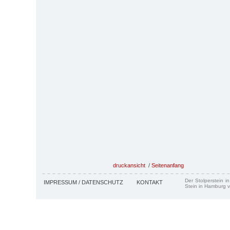
druckansicht
/
Seitenanfang
Der Stolperstein i
IMPRESSUM / DATENSCHUTZ
KONTAKT
Stein in Hamburg v