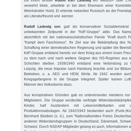
Da ihrem Bruder
Rudolf Karl Ladewig
ein Medizin- oder Che
verwehrt blieb, arbeitete er bei dem Ehemann einer Kommilit
Weinhändler Holst. Er erlernte nebenbei Russisch an der Fremds
als Literaturfreund und -kenner.
Rudolf Ladewig sen
. galt als konservativer Sozialdemokra
unbekannten Zeitpunkt in der "KdF-Gruppe" aktiv. Das Name
absichtlich mit der nationalsozialistischen Parole "Kraft durch 
"Kampf dem Faschismus". Ihr Ziel war die Bekämpfung des Nat
Schaffung einer demokratischen Regierung und später die Beend
KdF-Gruppe entstand bereits vor dem Krieg aus einem losen Fre
zu dem nach und nach weitere Gegner des NS-Regimes aus alle
Schichten stießen. 1939/1940 entstand eine Verbindung zu W
Leipzig, die neue Impulse nach Hamburg brachte und zur Bildu
Betrieben, u. a. AEG und HEW, führte. Ab 1942 wurden auc
Kriegsgefangene in die Gruppe integriert. Später kamen Luft
Männer des Volkssturms dazu.
Aus konspirativen Gründen gab es untereinander meistens nur
Mitgliedern. Die Gruppe versteckte verfolgte Widerstandskämpf
Kinder, half Ausländern mit Lebensmittelkarten und ve
Produktionssabotagen. Ab 1942/1943 bestanden auch (Funk-)Ko
Bernhard Bästlein (s. d.), zum "Nationalkomitee Freies Deutschl
anderen Widerstandsgruppen in Deutschland, Dänemark, Schwe
Schweiz. Durch NSDAP-Mitglieder gelang es auch, Informationen