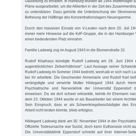
Gauleitung zu erhalten. In Hamburg wurden ab 1944 Waffenlager an
Pläne ausgearbeitet, um die Alliierten in der Zeit des Zusammen
zu unterstützen. Dazu gehörte die Unterbrechung der Stromvers
Befreiung der Häftlinge des Konzentrationslagers Neuengamme.
Durch den massiven Einsatz von V-Leuten nach dem 20. Juli 1
immer mehr Hinweise auf die KdF-Gruppe, die in der Hamburge
einen bedeutenden Platz einnahm.
Familie Ladewig zog im August 1943 in die Blumenstraße 32.
Rudolf Klophaus kündigte Rudolf Ladewig am 28. Juni 1944 mi
augenblicklichen Zeitverhältnisse". Laut Aussage seiner Schweste
Rudolf Ladewig im Sommer 1944 bedroht, weshalb er sich nach Lu
bei ihr arbeitete. Die Geschwister Annemarie und Rudolf Karl ließ
verängstigte und verwirrte Mutter Hildegard 1944 durch Herm
Psychiatrische und Nervenklinik der Universität Eppendorf b
einweisen. Da sie dort schwer erkrankte, kehrte ihr Ehemann n
dem 23. Oktober 1944 wurde er als Bauarbeiter bei einem Architekt
Sein Einspruch, dass er als Schwerkriegsbeschädigter des Ers
Arbeit nicht leisten könnte, blieb erfolglos.
Hildegard Ladewig starb am 30. November 1944 in der Psychiatris
Offizielle Todesursache war Suizid, doch kann Euthanasie nicht 
Die Universitätsklinik Eppendorf schreibt auf ihrer Internet-Sei