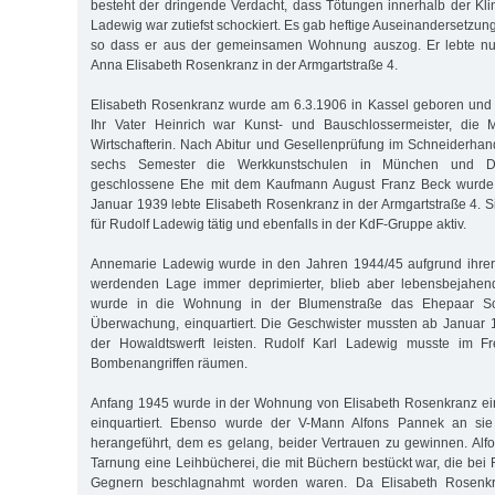
besteht der dringende Verdacht, dass Tötungen innerhalb der Klin
Ladewig war zutiefst schockiert. Es gab heftige Auseinandersetzun
so dass er aus der gemeinsamen Wohnung auszog. Er lebte nun
Anna Elisabeth Rosenkranz in der Armgartstraße 4.
Elisabeth Rosenkranz wurde am 6.3.1906 in Kassel geboren und 
Ihr Vater Heinrich war Kunst- und Bauschlossermeister, die 
Wirtschafterin. Nach Abitur und Gesellenprüfung im Schneiderhan
sechs Semester die Werkkunstschulen in München und Dü
geschlossene Ehe mit dem Kaufmann August Franz Beck wurde
Januar 1939 lebte Elisabeth Rosenkranz in der Armgartstraße 4. Si
für Rudolf Ladewig tätig und ebenfalls in der KdF-Gruppe aktiv.
Annemarie Ladewig wurde in den Jahren 1944/45 aufgrund ihre
werdenden Lage immer deprimierter, blieb aber lebensbejahe
wurde in die Wohnung in der Blumenstraße das Ehepaar Sch
Überwachung, einquartiert. Die Geschwister mussten ab Januar 
der Howaldtswerft leisten. Rudolf Karl Ladewig musste im F
Bombenangriffen räumen.
Anfang 1945 wurde in der Wohnung von Elisabeth Rosenkranz ein
einquartiert. Ebenso wurde der V-Mann Alfons Pannek an si
herangeführt, dem es gelang, beider Vertrauen zu gewinnen. Alf
Tarnung eine Leihbücherei, die mit Büchern bestückt war, die bei 
Gegnern beschlagnahmt worden waren. Da Elisabeth Rosenkra