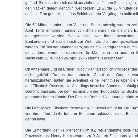
geführt. Sie mussten sich nackt ausziehen, auf einen Stuhl steigen
den Nacken gelegt, der Stuhl weggezerrt. Es wurde 30 Minuten ge
nächste Frau gehenkt, die das Schicksal ihrer Vorgängerin hatte m
Die 58 Männer, unter ihnen Vater und Sohn Ladewig, wurden zwi
April 1945 ermordet. Einige von ihnen waren im gleichen B
untergebracht worden. Sie wussten, was ihnen bevorstand, v
Bunkertüren und setzten sich zur Wehr, als die Türen gewaltsa
wurden. Ein Teil der Männer starb, als die SS Handgranaten durch 
die anderen wurden erschossen. Die Männer in den anderen B
Nacht vom 23. auf den 24. April 1945 ebenfalls erschossen.
Ob Annemarie und ihr Bruder Rudolf Karl tatsächlich Mitglieder de
nicht geklärt. Da es das oberste Gebot der Gruppe war,
herauszuhalten, hatten sie eventuell keine Kenntnisse über die A
und Elisabeth Rosenkranz’. Allerdings besuchte Annemarie häufig 
Dammtorpassage, bei dem es sich um die "Fundgrube für Büche
gehandelt haben könnte. Der Besitzer Berthold Neidhard gehörte 
Die Familie von Elisabeth Rosenkranz in Kassel erfuhr im Juli 1945
von ihrem Tod, da ihr früherer Ehemann anlässlich eines Besu
gehört hatte.
Die Ermordung der 71 Menschen im KZ Neuengamme löste nac
Prozesse aus. Henry Helms wurde zu 9 Jahren Zuchthaus verurte