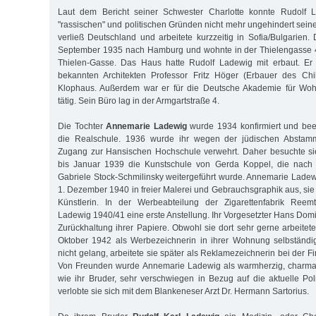
Laut dem Bericht seiner Schwester Charlotte konnte Rudolf
"rassischen" und politischen Gründen nicht mehr ungehindert sein
verließ Deutschland und arbeitete kurzzeitig in Sofia/Bulgarien.
September 1935 nach Hamburg und wohnte in der Thielengasse 4
Thielen-Gasse. Das Haus hatte Rudolf Ladewig mit erbaut. Er 
bekannten Architekten Professor Fritz Höger (Erbauer des Ch
Klophaus. Außerdem war er für die Deutsche Akademie für Woh
tätig. Sein Büro lag in der Armgartstraße 4.
Die Tochter
Annemarie Ladewig
wurde 1934 konfirmiert und be
die Realschule. 1936 wurde ihr wegen der jüdischen Abstamm
Zugang zur Hansischen Hochschule verwehrt. Daher besuchte s
bis Januar 1939 die Kunstschule von Gerda Koppel, die nach 
Gabriele Stock-Schmilinsky weitergeführt wurde. Annemarie Ladewi
1. Dezember 1940 in freier Malerei und Gebrauchsgraphik aus, sie
Künstlerin. In der Werbeabteilung der Zigarettenfabrik Ree
Ladewig 1940/41 eine erste Anstellung. Ihr Vorgesetzter Hans Domiz
Zurückhaltung ihrer Papiere. Obwohl sie dort sehr gerne arbeitete
Oktober 1942 als Werbezeichnerin in ihrer Wohnung selbständ
nicht gelang, arbeitete sie später als Reklamezeichnerin bei der 
Von Freunden wurde Annemarie Ladewig als warmherzig, charmant
wie ihr Bruder, sehr verschwiegen in Bezug auf die aktuelle Pol
verlobte sie sich mit dem Blankeneser Arzt Dr. Hermann Sartorius.