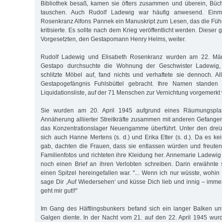
Bibliothek besaß, kamen sie öfters zusammen und überein, Bü
tauschen. Auch Rudolf Ladewig war häufig anwesend. Einma
Rosenkranz Alfons Pannek ein Manuskript zum Lesen, das die Füh
kritisierte. Es sollte nach dem Krieg veröffentlicht werden. Dieser
Vorgesetzten, den Gestapomann Henry Helms, weiter.
Rudolf Ladewig und Elisabeth Rosenkranz wurden am 22. März
Gestapo durchsuchte die Wohnung der Geschwister Ladewig, 
schlitzte Möbel auf, fand nichts und verhaftete sie dennoch. A
Gestapogefängnis Fuhlsbüttel gebracht. Ihre Namen standen
Liquidationsliste, auf der 71 Menschen zur Vernichtung vorgemerkt
Sie wurden am 20. April 1945 aufgrund eines Räumungsplan
Annäherung alliierter Streitkräfte zusammen mit anderen Gefang
das Konzentrationslager Neuengamme überführt. Unter den dre
sich auch Hanne Mertens (s. d.) und Erika Etter (s. d.). Da es k
gab, dachten die Frauen, dass sie entlassen würden und freuten 
Familienfotos und richteten ihre Kleidung her. Annemarie Ladewi
noch einen Brief an ihren Verlobten schreiben. Darin erwähnte s
einen Spitzel hereingefallen war. "... Wenn ich nur wüsste, wohin 
sage Dir ,Auf Wiedersehen‘ und küsse Dich lieb und innig – imm
geht mir gut!!"
Im Gang des Häftlingsbunkers befand sich ein langer Balken un
Galgen diente. In der Nacht vom 21. auf den 22. April 1945 wur