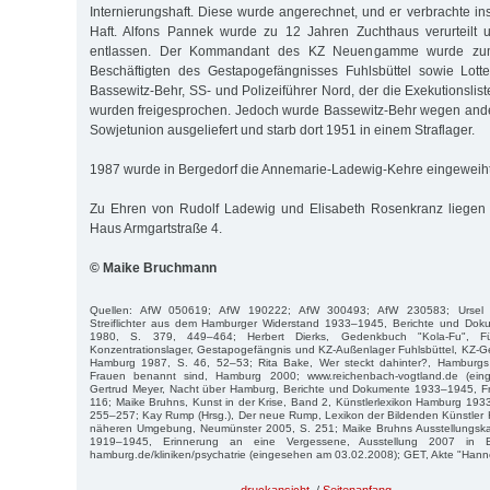
Internierungshaft. Diese wurde angerechnet, und er verbrachte in
Haft. Alfons Pannek wurde zu 12 Jahren Zuchthaus verurteilt u
entlassen. Der Kommandant des KZ Neuengamme wurde zum T
Beschäftigten des Gestapogefängnisses Fuhlsbüttel sowie Lot
Bassewitz-Behr, SS- und Polizeiführer Nord, der die Exekutionslist
wurden freigesprochen. Jedoch wurde Bassewitz-Behr wegen ande
Sowjetunion ausgeliefert und starb dort 1951 in einem Straflager.
1987 wurde in Bergedorf die Annemarie-Ladewig-Kehre eingeweiht
Zu Ehren von Rudolf Ladewig und Elisabeth Rosenkranz liegen 
Haus Armgartstraße 4.
© Maike Bruchmann
Quellen: AfW 050619; AfW 190222; AfW 300493; AfW 230583; Ursel H
Streiflichter aus dem Hamburger Widerstand 1933–1945, Berichte und Dok
1980, S. 379, 449–464; Herbert Dierks, Gedenkbuch "Kola-Fu", 
Konzentrationslager, Gestapogefängnis und KZ-Außenlager Fuhlsbüttel, KZ
Hamburg 1987, S. 46, 52–53; Rita Bake, Wer steckt dahinter?, Hamburg
Frauen benannt sind, Hamburg 2000; www.reichenbach-vogtland.de (ein
Gertrud Meyer, Nacht über Hamburg, Berichte und Dokumente 1933–1945, Fr
116; Maike Bruhns, Kunst in der Krise, Band 2, Künstlerlexikon Hamburg 19
255–257; Kay Rump (Hrsg.), Der neue Rump, Lexikon der Bildenden Künstler 
näheren Umgebung, Neumünster 2005, S. 251; Maike Bruhns Ausstellungska
1919–1945, Erinnerung an eine Vergessene, Ausstellung 2007 in Bl
hamburg.de/kliniken/psychatrie (eingesehen am 03.02.2008); GET, Akte "Hann
druckansicht
/
Seitenanfang