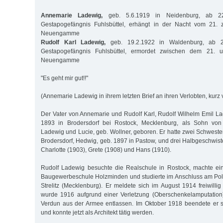
Annemarie Ladewig,
geb. 5.6.1919 in Neidenburg, ab 22
Gestapogefängnis Fuhlsbüttel, erhängt in der Nacht vom 21.
Neuengamme
Rudolf Karl Ladewig,
geb. 19.2.1922 in Waldenburg, ab 2
Gestapogefängnis Fuhlsbüttel, ermordet zwischen dem 21. 
Neuengamme
"Es geht mir gut!!"
(Annemarie Ladewig in ihrem letzten Brief an ihren Verlobten, kurz 
Der Vater von Annemarie und Rudolf Karl, Rudolf Wilhelm Emil L
1893 in Brodersdorf bei Rostock, Mecklenburg, als Sohn von 
Ladewig und Lucie, geb. Wollner, geboren. Er hatte zwei Schweste
Brodersdorf, Hedwig, geb. 1897 in Pastow, und drei Halbgeschwist
Charlotte (1903), Grete (1908) und Hans (1910).
Rudolf Ladewig besuchte die Realschule in Rostock, machte ei
Baugewerbeschule Holzminden und studierte im Anschluss am Polyt
Strelitz (Mecklenburg). Er meldete sich im August 1914 freiwilli
wurde 1916 aufgrund einer Verletzung (Oberschenkelamputatio
Verdun aus der Armee entlassen. Im Oktober 1918 beendete er se
und konnte jetzt als Architekt tätig werden.