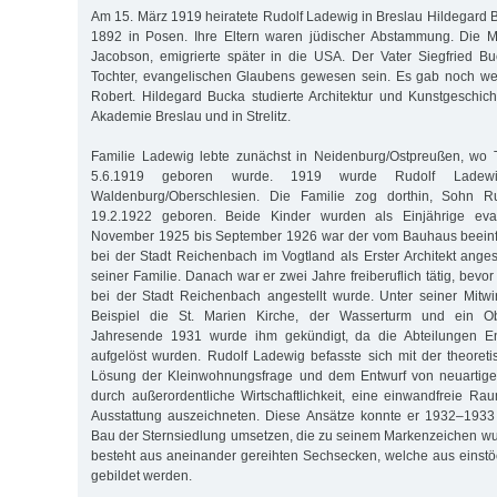
Am 15. März 1919 heiratete Rudolf Ladewig in Breslau Hildegard 
1892 in Posen. Ihre Eltern waren jüdischer Abstammung. Die Mu
Jacobson, emigrierte später in die USA. Der Vater Siegfried B
Tochter, evangelischen Glaubens gewesen sein. Es gab noch wei
Robert. Hildegard Bucka studierte Architektur und Kunstgeschic
Akademie Breslau und in Strelitz.
Familie Ladewig lebte zunächst in Neidenburg/Ostpreußen, wo
5.6.1919 geboren wurde. 1919 wurde Rudolf Ladewig 
Waldenburg/Oberschlesien. Die Familie zog dorthin, Sohn 
19.2.1922 geboren. Beide Kinder wurden als Einjährige evan
November 1925 bis September 1926 war der vom Bauhaus beeinf
bei der Stadt Reichenbach im Vogtland als Erster Architekt angest
seiner Familie. Danach war er zwei Jahre freiberuflich tätig, bevo
bei der Stadt Reichenbach angestellt wurde. Unter seiner Mitw
Beispiel die St. Marien Kirche, der Wasserturm und ein O
Jahresende 1931 wurde ihm gekündigt, da die Abteilungen En
aufgelöst wurden. Rudolf Ladewig befasste sich mit der theoret
Lösung der Kleinwohnungsfrage und dem Entwurf von neuartige
durch außerordentliche Wirtschaftlichkeit, eine einwandfreie 
Ausstattung auszeichneten. Diese Ansätze konnte er 1932–193
Bau der Sternsiedlung umsetzen, die zu seinem Markenzeichen wu
besteht aus aneinander gereihten Sechsecken, welche aus einst
gebildet werden.