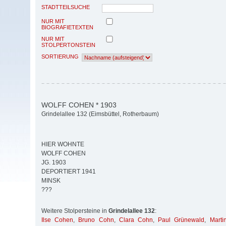
STADTTEILSUCHE
NUR MIT
BIOGRAFIETEXTEN
NUR MIT
STOLPERTONSTEIN
SORTIERUNG
WOLFF COHEN * 1903
Grindelallee 132 (Eimsbüttel, Rotherbaum)
HIER WOHNTE
WOLFF COHEN
JG. 1903
DEPORTIERT 1941
MINSK
???
Weitere Stolpersteine in
Grindelallee 132
:
Ilse Cohen
,
Bruno Cohn
,
Clara Cohn
,
Paul Grünewald
,
Mart