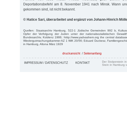
Deportationsbefehl am 8. November 1941 nach Minsk. Wann und
gekommen sind, ist nicht bekannt.
© Hatice Sari, überarbeitet und ergänzt von Johann-Hinrich Möll
Quellen: Staatsarchiv Hamburg, 522-1 Jüdische Gemeinden 992 b, Kultuss
Opfer der Verfolgung der Juden unter der nationalsozialistischen Gewalth
Bundesarchiv, Koblenz 1986; htttp://www.yadvashem.org the central databas
Wiedergutmachungskammer AZ 1 WiK 20/56; Eduard Duckesz, Familiengeschic
in Hamburg, Altona März 1929
druckansicht
/
Seitenanfang
Der Stolperstein i
IMPRESSUM / DATENSCHUTZ
KONTAKT
Stein in Hamburg v