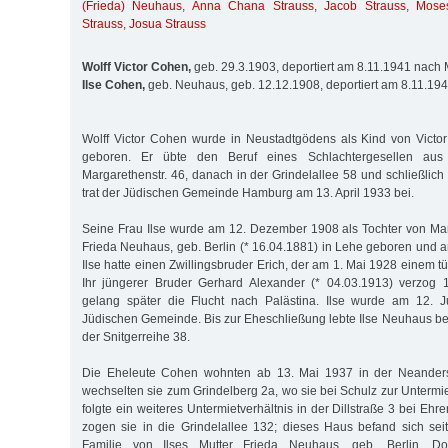
(Frieda) Neuhaus
,
Anna Chana Strauss
,
Jacob Strauss
,
Mose
Strauss
,
Josua Strauss
Wolff Victor Cohen,
geb. 29.3.1903, deportiert am 8.11.1941 nach 
Ilse Cohen,
geb. Neuhaus, geb. 12.12.1908, deportiert am 8.11.19
Wolff Victor Cohen wurde in Neustadtgödens als Kind von Vict
geboren. Er übte den Beruf eines Schlachtergesellen au
Margarethenstr. 46, danach in der Grindelallee 58 und schließlich 
trat der Jüdischen Gemeinde Hamburg am 13. April 1933 bei.
Seine Frau Ilse wurde am 12. Dezember 1908 als Tochter von Mar
Frieda Neuhaus, geb. Berlin (* 16.04.1881) in Lehe geboren und arb
Ilse hatte einen Zwillingsbruder Erich, der am 1. Mai 1928 einem t
Ihr jüngerer Bruder Gerhard Alexander (* 04.03.1913) verzog 
gelang später die Flucht nach Palästina. Ilse wurde am 12. J
Jüdischen Gemeinde. Bis zur Eheschließung lebte Ilse Neuhaus bei i
der Snitgerreihe 38.
Die Eheleute Cohen wohnten ab 13. Mai 1937 in der Neanderst
wechselten sie zum Grindelberg 2a, wo sie bei Schulz zur Untermi
folgte ein weiteres Untermietverhältnis in der Dillstraße 3 bei Ehr
zogen sie in die Grindelallee 132; dieses Haus befand sich sei
Familie von Ilses Mutter Frieda Neuhaus, geb. Berlin. Do