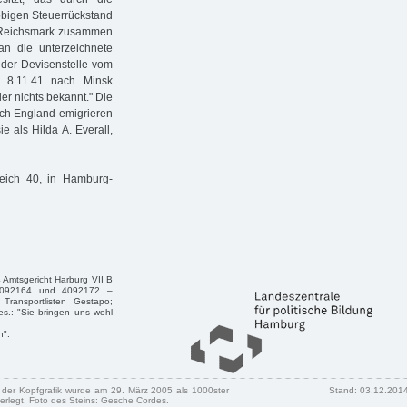
 obigen Steuerrückstand
 Reichsmark zusammen
n die unterzeichnete
t der Devisenstelle vom
 8.11.41 nach Minsk
er nichts bekannt." Die
ach England emigrieren
e als Hilda A. Everall,
deich 40, in Hamburg-
 Amtsgericht Harburg VII B
D 4092164 und 4092172 –
Transportlisten Gestapo;
es.: "Sie bringen uns wohl
n".
n der Kopfgrafik wurde am 29. März 2005 als 1000ster
Stand: 03.12.201
erlegt. Foto des Steins: Gesche Cordes.