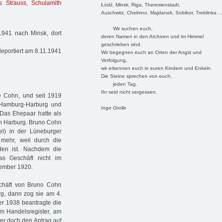
s Strauss
,
Schulamith
Łódź, Minsk, Riga, Theresienstadt,
Auschwitz, Chelmno, Majdanek, Sobibor, Treblinka ..
Wir suchen euch,
1941 nach Minsk, dort
deren Namen in den Archiven und im Himmel
geschrieben sind.
eportiert am 8.11.1941
Wir begegnen euch an Orten der Angst und
Verfolgung,
wir erkennen euch in euren Kindern und Enkeln.
Die Steine sprechen von euch,
jeden Tag.
Ihr seid nicht vergessen.
 Cohn, und seit 1919
n Hamburg-Harburg und
Inge Grolle
Das Ehepaar hatte als
in Harburg. Bruno Cohn
el) in der Lüneburger
 mehr, weil durch die
den ist. Nachdem die
as Geschäft nicht im
vember 1920.
chäft von Bruno Cohn
urg, dann zog sie am 4.
er 1938 beantragte die
m Handelsregister, am
er doch den Antrag auf