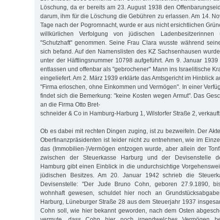
Löschung, da er bereits am 23. August 1938 den Offenbarungseid g
darum, ihm für die Löschung die Gebühren zu erlassen. Am 14. No
Tage nach der Pogromnacht, wurde er aus nicht ersichtlichen Grü
willkürlichen Verfolgung von jüdischen Ladenbesitzerinnen
"Schutzhaft" genommen. Seine Frau Clara wusste während seiner
sich befand. Auf den Namenslisten des KZ Sachsenhausen wurde
unter der Häftlingsnummer 10798 aufgeführt. Am 9. Januar 1939
entlassen und offenbar als "gebrochener" Mann ins Israelitische 
eingeliefert. Am 2. März 1939 erklärte das Amtsgericht im Hinblick 
"Firma erloschen, ohne Einkommen und Vermögen". In einer Verf
findet sich die Bemerkung: "keine Kosten wegen Armut". Das Ges
an die Firma Otto Bret-
schneider & Co in Hamburg-Harburg 1, Wilstorfer Straße 2, verkauft
Ob es dabei mit rechten Dingen zuging, ist zu bezweifeln. Der Akt
Oberfinanzpräsidenten ist leider nicht zu entnehmen, wie im Einz
das (Immobilien-)Vermögen entzogen wurde, aber allein der Ton
zwischen der Steuerkasse Harburg und der Devisenstelle d
Hamburg gibt einen Einblick in die undurchsichtige Vorgehensweis
jüdischen Besitzes. Am 20. Januar 1942 schrieb die Steuer
Devisenstelle: "Der Jude Bruno Cohn, geboren 27.9.1890, bis
wohnhaft gewesen, schuldet hier noch an Grundstücksabgabe
Harburg, Lüneburger Straße 28 aus dem Steuerjahr 1937 insgesa
Cohn soll, wie hier bekannt geworden, nach dem Osten abgesch
vermute, dass Cohn hier noch irgendwelches Vermögen bes