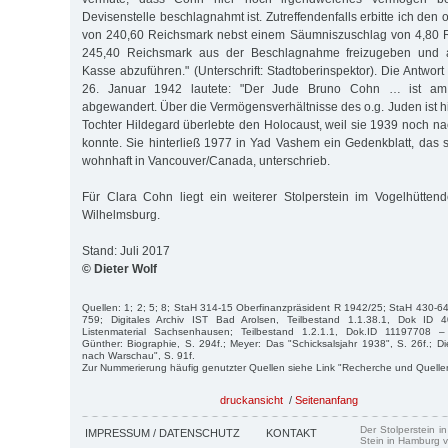
Devisenstelle beschlagnahmt ist. Zutreffendenfalls erbitte ich den
von 240,60 Reichsmark nebst einem Säumniszuschlag von 4,80
245,40 Reichsmark aus der Beschlagnahme freizugeben und a
Kasse abzuführen." (Unterschrift: Stadtoberinspektor). Die Antwor
26. Januar 1942 lautete: "Der Jude Bruno Cohn … ist am
abgewandert. Über die Vermögensverhältnisse des o.g. Juden ist hi
Tochter Hildegard überlebte den Holocaust, weil sie 1939 noch n
konnte. Sie hinterließ 1977 in Yad Vashem ein Gedenkblatt, das si
wohnhaft in Vancouver/Canada, unterschrieb.
Für Clara Cohn liegt ein weiterer Stolperstein im Vogelhütten
Wilhelmsburg.
Stand: Juli 2017
© Dieter Wolf
Quellen: 1; 2; 5; 8; StaH 314-15 Oberfinanzpräsident R 1942/25; StaH 430-64
759; Digitales Archiv IST Bad Arolsen, Teilbestand 1.1.38.1, Dok I
Listenmaterial Sachsenhausen; Teilbestand 1.2.1.1, Dok.ID 11197708 – 
Günther: Biographie, S. 294f.; Meyer: Das "Schicksalsjahr 1938", S. 26f.; Di
nach Warschau", S. 91f.
Zur Nummerierung häufig genutzter Quellen siehe Link "Recherche und Quelle
druckansicht
/
Seitenanfang
Der Stolperstein i
IMPRESSUM / DATENSCHUTZ
KONTAKT
Stein in Hamburg v