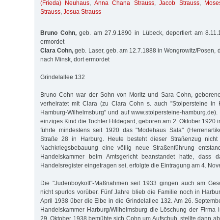
(Frieda) Neuhaus
,
Anna Chana Strauss
,
Jacob Strauss
,
Mose
Strauss
,
Josua Strauss
Bruno Cohn,
geb. am 27.9.1890 in Lübeck, deportiert am 8.11.
ermordet
Clara Cohn,
geb. Laser, geb. am 12.7.1888 in Wongrowitz/Posen, d
nach Minsk, dort ermordet
Grindelallee 132
Bruno Cohn war der Sohn von Moritz und Sara Cohn, geborene
verheiratet mit Clara (zu Clara Cohn s. auch "Stolpersteine i
Hamburg-Wilhelmsburg" und auf www.stolpersteine-hamburg.de). 
einziges Kind die Tochter Hildegard, geboren am 2. Oktober 1920 
führte mindestens seit 1920 das "Modehaus Sala" (Herrenartik
Straße 28 in Harburg. Heute besteht dieser Straßenzug nicht
Nachkriegsbebauung eine völlig neue Straßenführung entstan
Handelskammer beim Amtsgericht beanstandet hatte, dass d
Handelsregister eingetragen sei, erfolgte die Eintragung am 4. No
Die "Judenboykott"-Maßnahmen seit 1933 gingen auch am Ges
nicht spurlos vorüber. Fünf Jahre blieb die Familie noch in Harb
April 1938 über die Elbe in die Grindelallee 132. Am 26. Septemb
Handelskammer Harburg/Wilhelmsburg die Löschung der Firma i
29. Oktober 1938 bemühte sich Cohn um Aufschub, stellte dann ab