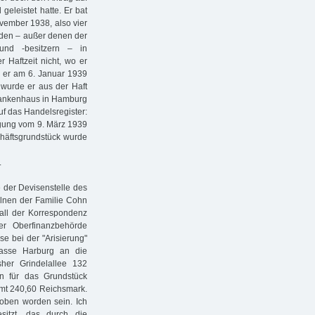
eleistet hatte. Er bat
vember 1938, also vier
nden – außer denen der
 und -besitzern – in
 Haftzeit nicht, wo er
 er am 6. Januar 1939
 wurde er aus der Haft
Krankenhaus in Hamburg
auf das Handelsregister:
ügung vom 9. März 1939
chäftsgrundstück wurde
.
e der Devisenstelle des
elnen der Familie Cohn
fall der Korrespondenz
er Oberfinanzbehörde
e bei der "Arisierung"
kasse Harburg an die
her Grindelallee 132
n für das Grundstück
mt 240,60 Reichsmark.
oben worden sein. Ich
itzt, das durch die