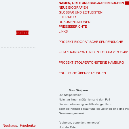
NAMEN, ORTE UND BIOGRAFIEN SUCHEN
NEUE BIOGRAFIEN
GLOSSAR UND ZEITLEISTEN
LITERATUR
DOKUMENTATIONEN
PRESSEBERICHTE
LINKS
PROJEKT BIOGRAFISCHE SPURENSUCHE
FILM "TRANSPORT IN DEN TOD AM 23.9.1940"
PROJEKT STOLPERTONSTEINE HAMBURG
ENGLISCHE ÜBERSETZUNGEN
Vom Stolpern
Die Stolpersteine?
Nein, an ihnen stößt niemand den Fuß
Sie sind ebenerdig ins Pflaster gepflanzt
aber die Namen darauf und die Zeichen sind uns ins
Gewissen gestanzt:
"geboren, deportiert, ermordet"
in Neuhaus
,
Friederike
Und die Orte: