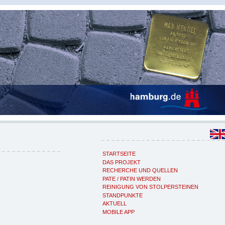
STARTSEITE
DAS PROJEKT
RECHERCHE UND QUELLEN
PATE / PATIN WERDEN
REINIGUNG VON STOLPERSTEINEN
STANDPUNKTE
AKTUELL
MOBILE APP