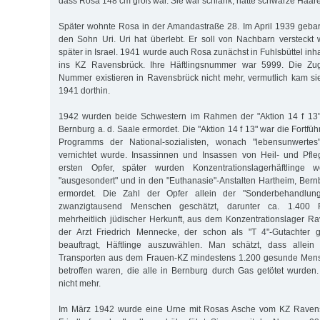
dass Rosa 148 cm groß war. Sie war schlank, hatte schwarze Haar
Später wohnte Rosa in der Amandastraße 28. Im April 1939 gebar 
den Sohn Uri. Uri hat überlebt. Er soll von Nachbarn versteckt
später in Israel. 1941 wurde auch Rosa zunächst in Fuhlsbüttel inha
ins KZ Ravensbrück. Ihre Häftlingsnummer war 5999. Die Zuga
Nummer existieren in Ravensbrück nicht mehr, vermutlich kam s
1941 dorthin.
1942 wurden beide Schwestern im Rahmen der "Aktion 14 f 13" 
Bernburg a. d. Saale ermordet. Die "Aktion 14 f 13" war die Fortfü
Programms der National-sozialisten, wonach "lebensunwertes
vernichtet wurde. Insassinnen und Insassen von Heil- und Pfle
ersten Opfer, später wurden Konzentrationslagerhäftlinge we
"ausgesondert" und in den "Euthanasie"-Anstalten Hartheim, Ber
ermordet. Die Zahl der Opfer allein der "Sonderbehandlun
zwanzigtausend Menschen geschätzt, darunter ca. 1.400
mehrheitlich jüdischer Herkunft, aus dem Konzentrationslager R
der Arzt Friedrich Mennecke, der schon als "T 4"-Gutachter ge
beauftragt, Häftlinge auszuwählen. Man schätzt, dass allein
Transporten aus dem Frauen-KZ mindestens 1.200 gesunde Men
betroffen waren, die alle in Bernburg durch Gas getötet wurden.
nicht mehr.
Im März 1942 wurde eine Urne mit Rosas Asche vom KZ Raven