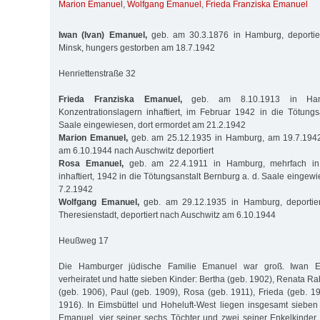
Marion Emanuel
,
Wolfgang Emanuel
,
Frieda Franziska Emanuel
Iwan (Ivan) Emanuel,
geb. am 30.3.1876 in Hamburg, deportie
Minsk, hungers gestorben am 18.7.1942
Henriettenstraße 32
Frieda Franziska Emanuel,
geb. am 8.10.1913 in Ham
Konzentrationslagern inhaftiert, im Februar 1942 in die Tötungs
Saale eingewiesen, dort ermordet am 21.2.1942
Marion Emanuel,
geb. am 25.12.1935 in Hamburg, am 19.7.1942
am 6.10.1944 nach Auschwitz deportiert
Rosa Emanuel,
geb. am 22.4.1911 in Hamburg, mehrfach in 
inhaftiert, 1942 in die Tötungsanstalt Bernburg a. d. Saale eingew
7.2.1942
Wolfgang Emanuel,
geb. am 29.12.1935 in Hamburg, deportie
Theresienstadt, deportiert nach Auschwitz am 6.10.1944
Heußweg 17
Die Hamburger jüdische Familie Emanuel war groß. Iwan 
verheiratet und hatte sieben Kinder: Bertha (geb. 1902), Renata Ra
(geb. 1906), Paul (geb. 1909), Rosa (geb. 1911), Frieda (geb. 1
1916). In Eimsbüttel und Hoheluft-West liegen insgesamt sieben 
Emanuel, vier seiner sechs Töchter und zwei seiner Enkelkinder. 