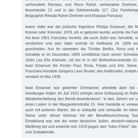
verheiratete Parnass, und Rena Rahel, verheiratete Drehmel,
fesselstraße 13 und in der Gärtnerstraße 117. (Zur Familieng
Biographie Renata Rahel Drehmel und Ehepaar Parnass)
Iwans Vater war der jüdische Ingenieur Philipp Emanuel, die M
Kreiner oder Kreinder. 1876, als er geboren wurde, wohnte die Fami
Als Iwan 1901 Franziska Horwitz, die auch Jüdin war, heiratete, w
verstorben und sein Vater wohnte im Hellkamp 18. 1909 wu
geschieden. Aus ihr stammten die Töchter Bertha, Rena und H
heiratete er im Dezember 1909 unmittelbar nach seiner Scheid
Jüdin Lea Ella Andrade, mit der er in der Bellealliancestraße 41
Iwan Emanuel die Kinder Paul, Rosa, Frieda und Irmi. Seine
Franziska heiratete übrigens Leas Bruder, den Auktionator Josep
verstarb im Mai 1939.
Iwan Emanuel war gelernter Uhrmacher, arbeitete aber bei 
Hamburger Hafen. Im Juli 1933 erfolgte seine Entlassung im Ra
Wiederherstellung des Berufs-beamtentums". In den Jahren vor 
einen Laden in der Margaretenstraße 15. Hier handelte er vorwi
auch mit anderen Waren, die er ankaufte und verkaufte. Im Adres
Name unter dieser Adresse mit der Berufsbezeichnung Taxat
Einstellung war, wie die vieler deutscher Juden, deutsch-natio
Weltkrieg teil und empörte sich 1919 gegen den "roten Pöbel", die
und Soldatenräte.