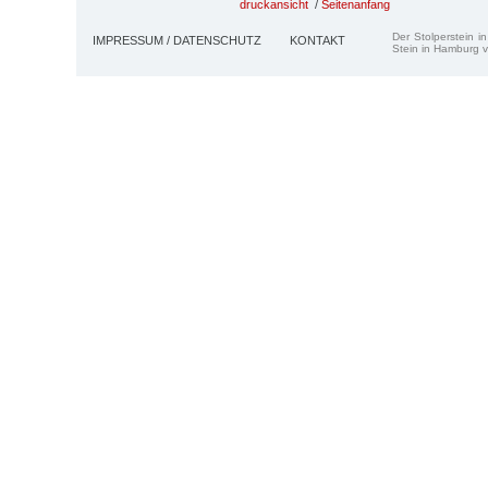
druckansicht
/
Seitenanfang
Der Stolperstein i
IMPRESSUM / DATENSCHUTZ
KONTAKT
Stein in Hamburg v