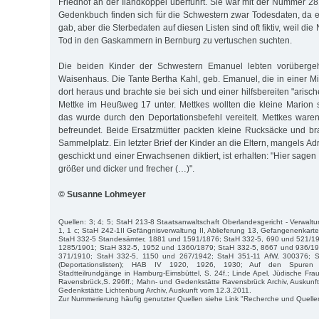
Friedhof an der Ilandkoppel überführt. Sie war mit der Nummer 2
Gedenkbuch finden sich für die Schwestern zwar Todesdaten, da es 
gab, aber die Sterbedaten auf die­sen Listen sind oft fiktiv, weil die
Tod in den Gaskammern in Bernburg zu vertuschen suchten.
Die beiden Kinder der Schwestern Emanuel lebten vorübergehe
Waisenhaus. Die Tante Bertha Kahl, geb. Emanuel, die in einer Mi
dort heraus und brachte sie bei sich und einer hilfsbereiten "ari
Mettke im Heußweg 17 unter. Mettkes wollten die kleine Marion 
das wurde durch den Deportationsbefehl vereitelt. Mettkes ware
befreundet. Beide Ersatzmütter packten kleine Rucksäcke und b
Sammelplatz. Ein letzter Brief der Kinder an die Eltern, mangels 
geschickt und einer E­rwachsenen diktiert, ist erhalten: "Hier sage
größer und dicker und frecher (…)".
© Susanne Lohmeyer
Quellen: 3; 4; 5; StaH 213-8 Staatsanwaltschaft Oberlandesgericht - Verwaltu
1, 1 c; StaH 242-1II Gefängnisverwaltung II, Ablieferung 13, Gefangenenkartei 
StaH 332-5 Standesämter, 1881 und 1591/1876; StaH 332-5, 690 und 521/1
1285/1901; StaH 332-5, 1952 und 1360/1879; StaH 332-5, 8667 und 936/19
371/1910; StaH 332-5, 1150 und 267/1942; StaH 351-11 AfW, 300376; S
(Deportationslisten); HAB IV 1920, 1926, 1930; Auf den Spuren 
Stadtteilrundgänge in Hamburg-Eimsbüttel, S. 24f.; Linde Apel, Jüdische Fra
Ravensbrück,S. 296ff.; Mahn- und Gedenkstätte Ravensbrück Archiv, Auskunf
Gedenkstätte Lichtenburg Archiv, Auskunft vom 12.3.2011.
Zur Nummerierung häufig genutzter Quellen siehe Link "Recherche und Quelle