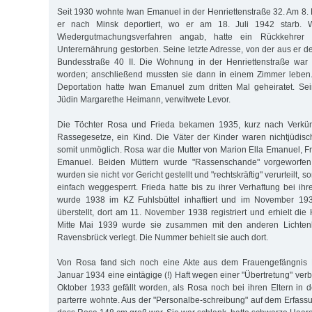
Seit 1930 wohnte Iwan Emanuel in der Henriettenstraße 32. Am 
er nach Minsk deportiert, wo er am 18. Juli 1942 starb. 
Wiedergutmachungsverfahren angab, hatte ein Rückkehrer b
Unterernährung gestorben. Seine letzte Adresse, von der aus er de
Bundesstraße 40 II. Die Wohnung in der Henriettenstraße w
worden; anschließend mussten sie dann in einem Zimmer leben.
Deportation hatte Iwan Emanuel zum dritten Mal geheiratet. Se
Jüdin Margarethe Heimann, verwitwete Levor.
Die Töchter Rosa und Frieda bekamen 1935, kurz nach Verkü
Rassegesetze, ein Kind. Die Väter der Kinder waren nichtjüdis
somit unmöglich. Rosa war die Mutter von Marion Ella Emanuel, F
Emanuel. Beiden Müttern wurde "Rassenschande" vorgeworfen.
wurden sie nicht vor Gericht gestellt und "rechtskräftig" verurteilt,
einfach weggesperrt. Frieda hatte bis zu ihrer Verhaftung bei ih
wurde 1938 im KZ Fuhlsbüttel inhaftiert und im November 193
überstellt, dort am 11. November 1938 registriert und erhielt di
Mitte Mai 1939 wurde sie zusammen mit den anderen Lichten
Ravensbrück ver­­legt. Die Nummer behielt sie auch dort.
Von Rosa fand sich noch eine Akte aus dem Frauengefängnis F
Januar 1934 eine eintägige (!) Haft wegen einer "Übertretung" verb
Oktober 1933 gefällt worden, als Rosa noch bei ihren Eltern in d
parterre wohnte. Aus der "Personalbe-schreibung" auf dem Erfass