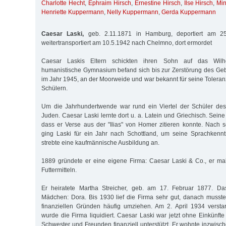
Charlotte Hecht
,
Ephraim Hirsch
,
Ernestine Hirsch
,
Ilse Hirsch
,
Min
Henriette Kuppermann
,
Nelly Kuppermann
,
Gerda Kuppermann
Caesar Laski,
geb. 2.11.1871 in Hamburg, deportiert am 25
weitertransportiert am 10.5.1942 nach Chelmno, dort ermordet
Caesar Laskis Eltern schickten ihren Sohn auf das Wil
humanistische Gymnasium befand sich bis zur Zerstörung des G
im Jahr 1945, an der Moorweide und war bekannt für seine Tolera
Schülern.
Um die Jahrhundertwende war rund ein Viertel der Schüler de
Juden. Caesar Laski lernte dort u. a. Latein und Griechisch. Seine 
dass er Verse aus der "Ilias" von Homer zitieren konnte. Nach 
ging Laski für ein Jahr nach Schottland, um seine Sprachkennt
strebte eine kaufmännische Ausbildung an.
1889 gründete er eine eigene Firma: Caesar Laski & Co., er ma
Futtermitteln.
Er heiratete Martha Streicher, geb. am 17. Februar 1877. Da
Mädchen: Dora. Bis 1930 lief die Firma sehr gut, danach musst
finanziellen Gründen häufig umziehen. Am 2. April 1934 versta
wurde die Firma liquidiert. Caesar Laski war jetzt ohne Einkünft
Schwester und Freunden finanziell unterstützt. Er wohnte inzwisch