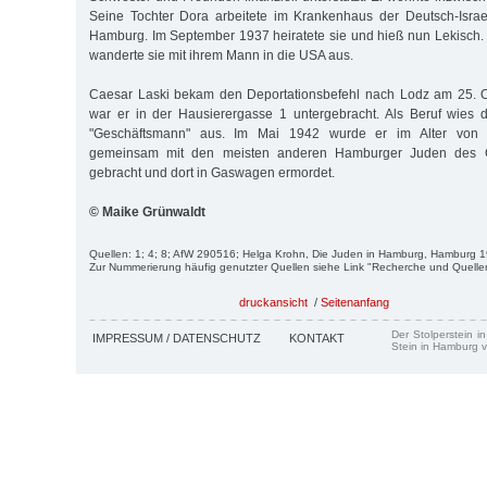
Seine Tochter Dora arbeitete im Krankenhaus der Deutsch-Israe
Hamburg. Im September 1937 heiratete sie und hieß nun Lekisch.
wanderte sie mit ihrem Mann in die USA aus.
Caesar Laski bekam den Deportationsbefehl nach Lodz am 25. O
war er in der Hausierergasse 1 untergebracht. Als Beruf wies d
"Geschäftsmann" aus. Im Mai 1942 wurde er im Alter von e
gemeinsam mit den meisten anderen Hamburger Juden des 
gebracht und dort in Gaswagen ermordet.
© Maike Grünwaldt
Quellen: 1; 4; 8; AfW 290516; Helga Krohn, Die Juden in Hamburg, Hamburg 1
Zur Nummerierung häufig genutzter Quellen siehe Link "Recherche und Quelle
druckansicht
/
Seitenanfang
Der Stolperstein i
IMPRESSUM / DATENSCHUTZ
KONTAKT
Stein in Hamburg v