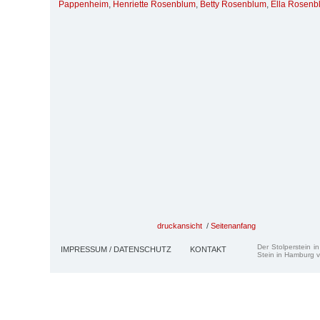
Pappenheim
,
Henriette Rosenblum
,
Betty Rosenblum
,
Ella Rosenb
druckansicht
/
Seitenanfang
Der Stolperstein i
IMPRESSUM / DATENSCHUTZ
KONTAKT
Stein in Hamburg v