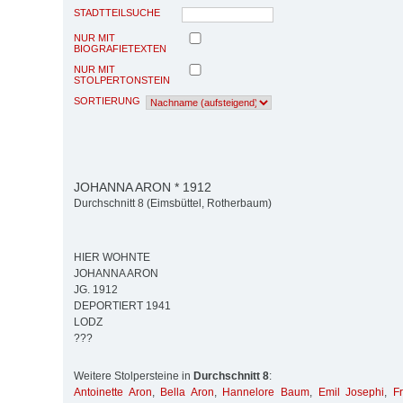
STADTTEILSUCHE
NUR MIT
BIOGRAFIETEXTEN
NUR MIT
STOLPERTONSTEIN
SORTIERUNG
JOHANNA ARON * 1912
Durchschnitt 8 (Eimsbüttel, Rotherbaum)
HIER WOHNTE
JOHANNA ARON
JG. 1912
DEPORTIERT 1941
LODZ
???
Weitere Stolpersteine in
Durchschnitt 8
:
Antoinette Aron
,
Bella Aron
,
Hannelore Baum
,
Emil Josephi
,
F