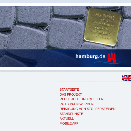
STARTSEITE
DAS PROJEKT
RECHERCHE UND QUELLEN
PATE / PATIN WERDEN
REINIGUNG VON STOLPERSTEINEN
STANDPUNKTE
AKTUELL
MOBILE APP