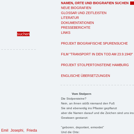
NAMEN, ORTE UND BIOGRAFIEN SUCHEN
NEUE BIOGRAFIEN
GLOSSAR UND ZEITLEISTEN
LITERATUR
DOKUMENTATIONEN
PRESSEBERICHTE
LINKS
PROJEKT BIOGRAFISCHE SPURENSUCHE
FILM "TRANSPORT IN DEN TOD AM 23.9.1940"
PROJEKT STOLPERTONSTEINE HAMBURG
ENGLISCHE ÜBERSETZUNGEN
Vom Stolpern
Die Stolpersteine?
Nein, an ihnen stößt niemand den Fuß
Sie sind ebenerdig ins Pflaster gepflanzt
aber die Namen darauf und die Zeichen sind uns ins
Gewissen gestanzt:
"geboren, deportiert, ermordet"
,
Emil Josephi
,
Frieda
Und die Orte: