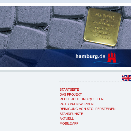
STARTSEITE
DAS PROJEKT
RECHERCHE UND QUELLEN
PATE / PATIN WERDEN
REINIGUNG VON STOLPERSTEINEN
STANDPUNKTE
AKTUELL
MOBILE APP