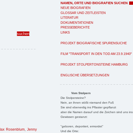
NAMEN, ORTE UND BIOGRAFIEN SUCHEN
NEUE BIOGRAFIEN
GLOSSAR UND ZEITLEISTEN
LITERATUR
DOKUMENTATIONEN
PRESSEBERICHTE
LINKS
PROJEKT BIOGRAFISCHE SPURENSUCHE
FILM "TRANSPORT IN DEN TOD AM 23.9.1940"
PROJEKT STOLPERTONSTEINE HAMBURG
ENGLISCHE ÜBERSETZUNGEN
Vom Stolpern
Die Stolpersteine?
Nein, an ihnen stößt niemand den Fuß
Sie sind ebenerdig ins Pflaster gepflanzt
aber die Namen darauf und die Zeichen sind uns ins
Gewissen gestanzt:
"geboren, deportiert, ermordet"
ax Rosenblum
,
Jenny
Und die Orte: