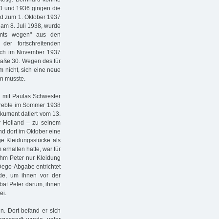
30 und 1936 gingen die
d zum 1. Oktober 1937
 am 8. Juli 1938, wurde
Amts wegen" aus den
der fortschreitenden
noch im November 1937
raße 30. Wegen des für
 nicht, sich eine neue
n musste.
 mit Paulas Schwester
strebte im Sommer 1938
kument datiert vom 13.
r Holland – zu seinem
d dort im Oktober eine
ge Kleidungsstücke als
rhalten hatte, war für
ahm Peter nur Kleidung
Dego-Abgabe entrichtet
de, um ihnen vor der
bat Peter darum, ihnen
ei.
n. Dort befand er sich