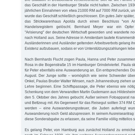
das Geschäft in der Hamburger Straße nicht halten. Zwischen 19
jährlichen Einnahmen von etwa 21000 RM auf 7000 RM zurück, un
wurde das Geschäft schließlich geschlossen. Ein gutes Jahr später,
das Strickwarenhaus Apolda durch einen Beschluss "von 
Handelsregistern gelöscht. Bernhard Meyer war ein Opfer 
"Arisierung" der deutschen Wirtschaft geworden und wanderte 
nach Holland aus. Seine Adresse in Amsterdam lautete Krammerst
Ausländerinnen und Ausländer geltenden Arbeitsverbots gelang ihm
Existenz aufzubauen, sodass er von Unterstützungszahlungen lebe
Nach Bernhards Flucht zogen Paula, Hanna und Peter zusammen
Rosa in die Bogenstraße 15 im Hamburger Grindelviertel. Paula 
für Peter ebenfalls eine Auswanderung an. Ein entsprechendes Do
August. Der Junge sollte – womöglich wie seine Schwester übe
Onkel, Paulas Bruder Walter Winsen, nach Johannesburg ziehen un
Lehre beginnen. Eine Schiffspassage, die Peter ebenso wie nöti
Schenkung von dem Verwandten Martin Gudemann aus Hildesheim e
den 5. Oktober des Jahres gebucht. Außer seinem Fotoapparat n
und Bettzeug mit. Als Gegenwert für das Reisegut sollten 374 RM 
werden – eine Auswanderungssteuer, die Juden auferlegt wur
Auswanderung noch Geld abzupressen. In seinem Ausreiseantrag 
diese Sonderabgabe zu erlassen, da seine Familie völlig mittellos s
Es gelang Peter, von Hamburg aus zunächst Holland zu erreiche