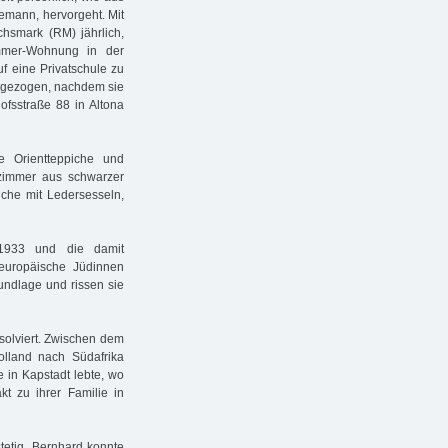
emann, hervorgeht. Mit
hsmark (RM) jährlich,
immer-Wohnung in der
uf eine Privatschule zu
ingezogen, nachdem sie
ofsstraße 88 in Altona
e Orientteppiche und
sszimmer aus schwarzer
che mit Ledersesseln,
 1933 und die damit
uropäische Jüdinnen
undlage und rissen sie
bsolviert. Zwischen dem
olland nach Südafrika
 in Kapstadt lebte, wo
kt zu ihrer Familie in
stetig. Bernhard konnte