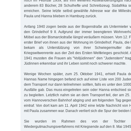
noch im Februar 1939, als ihm weiteres Auswanderungsgut nac
anderem 83 Bücher, 28 Schulhefte und Schreibzeug. Südafrika soll
erreichen. Seine letzte selbst gewählte Adresse war die Millestr
Paula und Hanna blieben in Hamburg zurück.
Anfang 1940 zogen beide aus der Bogenstraße als Untermieter
den Grindelhof 9 II. Aufgrund der immer beengteren Wohnverhäl
Möbel aus der Bismarckstraße längst veräußern müssen. Vom 12. Fe
erster Brief von ihnen aus der Wohnung im Grindelhof. Paula, die
bekam als Unterstützung von ihrer Schwiegermutter di
Kriegswitwenrente aus der Zeit des Ersten Weltkrieges geschickt
1941 mussten die Frauen als "Volljüdinnen" den "Judenstern" trag
Jüdinnen erkennbar und ihr Leben somit noch schwerer machte.
Wenige Wochen später, zum 25. Oktober 1941, erhielt Paula de
Hannas Name hingegen befand sich auf einer Liste von 200 Jude
dem Transport nur dann teilnehmen sollten, falls es unter den 10
Ausfälle gab. Das muss eingetreten sein oder Hanna entschied sic
zu begleiten. Letztlich nahm sie an dem Transport teil, der am 2
vom Hannoverschen Bahnhof abging und am folgenden Tag gegen
eintraf. Von dort kam am 11. April 1942 eine letzte Nachricht vo
mit Paula zusammen war. Danach verliert sich die Spur der beiden
Sie wurden im Rahmen des von der Tochter Lot
Wiedergutmachungsverfahrens mit Kriegsende auf den 8. Mai 1945 fü