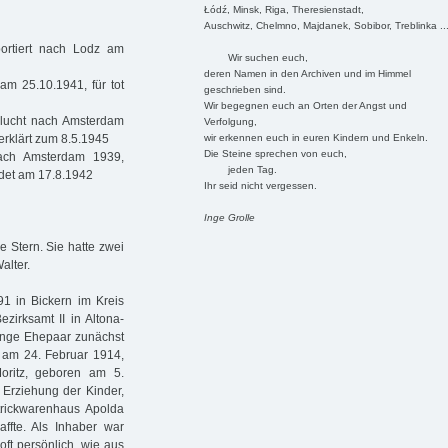
Łódź, Minsk, Riga, Theresienstadt,
Auschwitz, Chelmno, Majdanek, Sobibor, Treblinka ..
ortiert nach Lodz am
Wir suchen euch,
deren Namen in den Archiven und im Himmel
am 25.10.1941, für tot
geschrieben sind.
Wir begegnen euch an Orten der Angst und
Flucht nach Amsterdam
Verfolgung,
wir erkennen euch in euren Kindern und Enkeln.
 erklärt zum 8.5.1945
Die Steine sprechen von euch,
ach Amsterdam 1939,
jeden Tag.
ordet am 17.8.1942
Ihr seid nicht vergessen.
Inge Grolle
 Stern. Sie hatte zwei
lter.
1 in Bickern im Kreis
irksamt II in Altona-
junge Ehepaar zunächst
n am 24. Februar 1914,
ritz, geboren am 5.
Erziehung der Kinder,
rickwarenhaus Apolda
ffte. Als Inhaber war
ft persönlich, wie aus