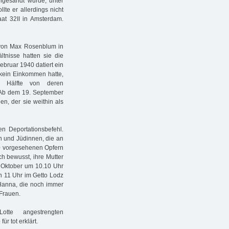
hgesandt wurde, unter
te er allerdings nicht
aat 32II in Amsterdam.
 von Max Rosenblum in
tnisse hatten sie die
bruar 1940 datiert ein
 kein Einkommen hatte,
e Hälfte von deren
. Ab dem 19. September
en, der sie weithin als
n Deportationsbefehl.
n und Jüdinnen, die an
00 vorgesehenen Opfern
h bewusst, ihre Mutter
5. Oktober um 10.10 Uhr
 11 Uhr im Getto Lodz
n Hanna, die noch immer
 Frauen.
te angestrengten
r tot erklärt.