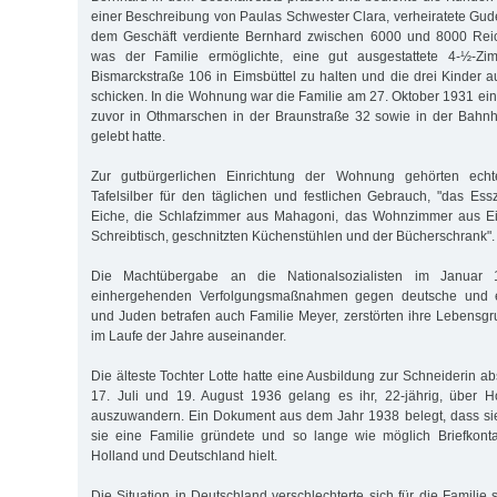
einer Beschreibung von Paulas Schwester Clara, verheiratete Gud
dem Geschäft verdiente Bernhard zwischen 6000 und 8000 Reic
was der Familie ermöglichte, eine gut ausgestattete 4-½-Z
Bismarckstraße 106 in Eimsbüttel zu halten und die drei Kinder a
schicken. In die Wohnung war die Familie am 27. Oktober 1931 e
zuvor in Othmarschen in der Braunstraße 32 sowie in der Bahnh
gelebt hatte.
Zur gutbürgerlichen Einrichtung der Wohnung gehörten echt
Tafelsilber für den täglichen und festlichen Gebrauch, "das E
Eiche, die Schlafzimmer aus Mahagoni, das Wohnzimmer aus Ei
Schreibtisch, geschnitzten Küchenstühlen und der Bücherschrank".
Die Machtübergabe an die Nationalsozialisten im Januar
einhergehenden Verfolgungsmaßnahmen gegen deutsche und e
und Juden betrafen auch Familie Meyer, zerstörten ihre Lebensgr
im Laufe der Jahre auseinander.
Die älteste Tochter Lotte hatte eine Ausbildung zur Schneiderin a
17. Juli und 19. August 1936 gelang es ihr, 22-jährig, über H
auszuwandern. Ein Dokument aus dem Jahr 1938 belegt, dass sie
sie eine Familie gründete und so lange wie möglich Briefkonta
Holland und Deutschland hielt.
Die Situation in Deutschland verschlechterte sich für die Familie 