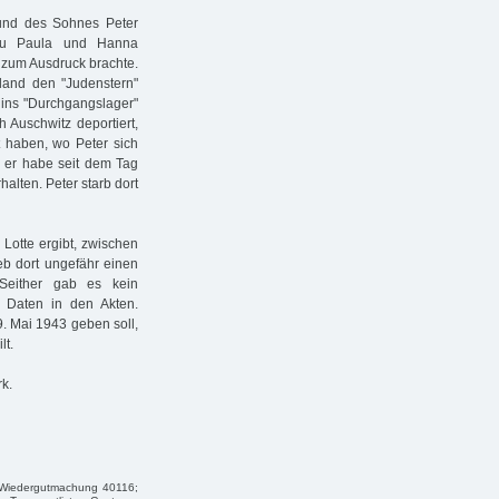
und des Sohnes Peter
 zu Paula und Hanna
te zum Ausdruck brachte.
and den "Judenstern"
 ins "Durchgangslager"
 Auschwitz deportiert,
 haben, wo Peter sich
, er habe seit dem Tag
alten. Peter starb dort
 Lotte ergibt, zwischen
eb dort ungefähr einen
Seither gab es kein
 Daten in den Akten.
. Mai 1943 geben soll,
lt.
k.
r Wiedergutmachung 40116;