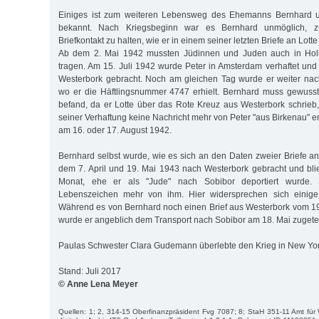
Einiges ist zum weiteren Lebensweg des Ehemanns Bernhard 
bekannt. Nach Kriegsbeginn war es Bernhard unmöglich,
Briefkontakt zu halten, wie er in einem seiner letzten Briefe an Lot
Ab dem 2. Mai 1942 mussten Jüdinnen und Juden auch in Holl
tragen. Am 15. Juli 1942 wurde Peter in Amsterdam verhaftet und
Westerbork gebracht. Noch am gleichen Tag wurde er weiter nach
wo er die Häftlingsnummer 4747 erhielt. Bernhard muss gewusst
befand, da er Lotte über das Rote Kreuz aus Westerbork schrieb
seiner Verhaftung keine Nachricht mehr von Peter "aus Birkenau" erh
am 16. oder 17. August 1942.
Bernhard selbst wurde, wie es sich an den Daten zweier Briefe an
dem 7. April und 19. Mai 1943 nach Westerbork gebracht und bli
Monat, ehe er als "Jude" nach Sobibor deportiert wurde. 
Lebenszeichen mehr von ihm. Hier widersprechen sich einige
Während es von Bernhard noch einen Brief aus Westerbork vom 19
wurde er angeblich dem Transport nach Sobibor am 18. Mai zugetei
Paulas Schwester Clara Gudemann überlebte den Krieg in New Yor
Stand: Juli 2017
© Anne Lena Meyer
Quellen: 1; 2, 314-15 Oberfinanzpräsident Fvg 7087; 8; StaH 351-11 Amt fü