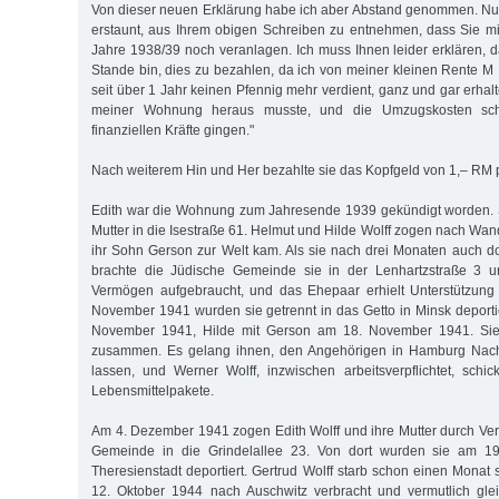
Von dieser neuen Erklärung habe ich aber Abstand genommen. Nun 
erstaunt, aus Ihrem obigen Schreiben zu entnehmen, dass Sie mi
Jahre 1938/39 noch veranlagen. Ich muss Ihnen leider erklären, d
Stande bin, dies zu bezahlen, da ich von meiner kleinen Rente M 
seit über 1 Jahr keinen Pfennig mehr verdient, ganz und gar erha
meiner Wohnung heraus musste, und die Umzugskosten sc
finanziellen Kräfte gingen."
Nach weiterem Hin und Her bezahlte sie das Kopfgeld von 1,– RM 
Edith war die Wohnung zum Jahresende 1939 gekündigt worden. S
Mutter in die Isestraße 61. Helmut und Hilde Wolff zogen nach Wa
ihr Sohn Gerson zur Welt kam. Als sie nach drei Monaten auch d
brachte die Jüdische Gemeinde sie in der Lenhartzstraße 3 u
Vermögen aufgebraucht, und das Ehepaar erhielt Unterstützung 
November 1941 wurden sie getrennt in das Getto in Minsk deportie
November 1941, Hilde mit Gerson am 18. November 1941. Sie
zusammen. Es gelang ihnen, den Angehörigen in Hamburg Nac
lassen, und Werner Wolff, inzwischen arbeitsverpflichtet, schi
Lebensmittelpakete.
Am 4. Dezember 1941 zogen Edith Wolff und ihre Mutter durch Ver
Gemeinde in die Grindelallee 23. Von dort wurden sie am 19.
Theresienstadt deportiert. Gertrud Wolff starb schon einen Monat
12. Oktober 1944 nach Auschwitz verbracht und vermutlich glei