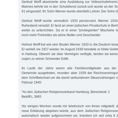
Gertrud Wolff absolvierte eine Ausbildung zur Volksschullehrer
Mannes kehrte sie in den Schuldienst zurück und wurde an der 
61 eingesetzt. Ihr Sohn Werner wurde ebenfalls Lehrer. Der Sohn G
Gertrud Wolff wurde vermutlich 1933 pensioniert, Werner 193
Ruhestand versetzt. Er fand an einer jüdischen Privatschule in Berl
weiter zu unterrichten. Da er in einer "privilegierten" Mischehe l
noch mehr Freiheiten als seine Mutter und Geschwister.
Helmut Wolff trat wie sein Bruder Werner 1920 in die Deutsch-Isra
Er verließ sie 1927 wieder. Im August 1938 heiratete er Hilde Gol
in Harburg. Obwohl sie über Vermögen verfügte, fanden sie kei
zogen zu seiner Schwester Edith.
Im Laufe der Jahre waren alle Familienmitglieder aus der De
Gemeinde ausgetreten, mussten aber 1939 der Reichsvereinigung
dem Schriftwechsel um die damit verbundenen Steuerzahlungen sc
Februar 1940:
"An den Jüdischen Religionsverband Hamburg, Beneckestr. 2
Betrifft L 3865
Vor einigen Wochen wurde mir telefonisch von Ihnen mitgeteilt, da
neue Erklärung abgeben würde, aus dem Jüdischen Religionsver
automatisch wieder aufgenommen sei, trotzdem ich seit cirka 9 J