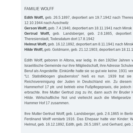
FAMILIE WOLFF
Edith Wolff,
geb. 26.5.1897, deportiert am 19.7.1942 nach Theresi
12.10.1944 nach Auschwitz
Gerson Wolff,
geb. 7.4.1940, deportiert am 18.11.1941 nach Minsk
Gertrud Wolff,
geb. Landsberger, geb. 2.6.1865, deportier
Theresienstadt, Todesdatum dort 17.8.1942
Helmut Wolff,
geb. 16.12.1892, deportiert am 8.11.1941 nach Mins
Hilde Wolff,
geb. Goldmann, geb. 21.12.1903, deportiert am 18.11.
Edith Wolff, geboren in Altona, war ledig. In den 1920er Jahren 
Israelitische Gemeinde nur ihre Mitgliedschaft, ihre Adresse Schu
Beruf als Angestellte. Einkünfte hatte sie so gut wie keine. 1931 v
"Lt. Statistikbogen glaubenslos" hieß es nun. 1939 trat si
Reichsvereinigung der Juden in Deutschland ein. Zu diesem 
Hammerhof 17 ptr. und betrieb eine Fußpflegepraxis, die jedoc
erbrachte. Ihre Mutter Gertrud zog zu ihr, dann auch ihr Bruder 
Hilde. Wirtschaftliche Not und vielleicht auch die Mietgesetz
Hammer Hof 17 zusammen.
Ihre Mutter Gertrud Wolff, geb. Landsberger, geb. 2.6.1865 in Berli
Ferdinand Wolff verstarb 1916. Das Ehepaar hatte vier Kinder: W
Helmut, geb. 16.12.1892, Edith, geb. 26.5.1897, und Gerhard, geb.