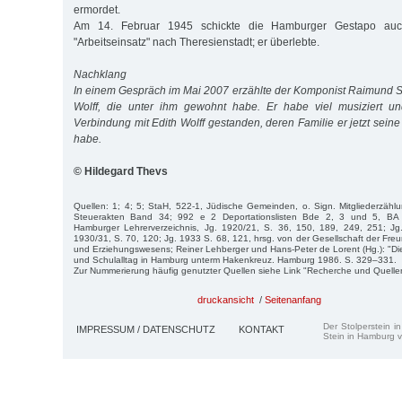
ermordet.
Am 14. Februar 1945 schickte die Hamburger Gestapo au
"Arbeitseinsatz" nach Theresienstadt; er überlebte.
Nachklang
In einem Gespräch im Mai 2007 erzählte der Komponist Raimund 
Wolff, die unter ihm gewohnt habe. Er habe viel musiziert un
Verbindung mit Edith Wolff gestanden, deren Familie er jetzt sein
habe.
© Hildegard Thevs
Quellen: 1; 4; 5; StaH, 522-1, Jüdische Gemeinden, o. Sign. Mitgliederzäh
Steuerakten Band 34; 992 e 2 Deportationslisten Bde 2, 3 und 5, BA 
Hamburger Lehrerverzeichnis, Jg. 1920/21, S. 36, 150, 189, 249, 251; Jg
1930/31, S. 70, 120; Jg. 1933 S. 68, 121, hrsg. von der Gesellschaft der Fr
und Erziehungswesens; Reiner Lehberger und Hans-Peter de Lorent (Hg.): "Die
und Schulalltag in Hamburg unterm Hakenkreuz. Hamburg 1986. S. 329–331.
Zur Nummerierung häufig genutzter Quellen siehe Link "Recherche und Quelle
druckansicht
/
Seitenanfang
Der Stolperstein i
IMPRESSUM / DATENSCHUTZ
KONTAKT
Stein in Hamburg v