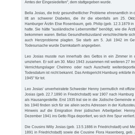
Amtes der Eingesiedelten", dem stattgegeben wurde.
Bella Josias, die trotz gesundheitlicher Probleme ehrenamtlich in 
litt an schwerer Diabetes, die ihr die ebenfalls am 25. Okt
Hamburger Ärztin Else Rosenbaum, geb. Philip (geb. 12.3.1879 in
hatte. Sie hätte "ausländische Lebensmittel" benötigt, wie die Ärzt
bekommen waren. Bellas Gesundheitszustand verschlechterte sic
auch Herzprobleme plagten. Sie starb am 5. Juli 1942 im Getto
Todesursache wurde Darmkatarrh angegeben.
Leo Josias musste nun innerhalb des Gettos in ein Zimmer in
umziehen. Er soll am 30. März 1943 zusammen mit weiteren 27 I
Vernichtungslager Chelmno oder nach Auschwitz weiterdeporti
Todesdatum ist nicht bekannt. Das Amtsgericht Hamburg erklärte i
1945" für tot.
Leo Josias‘ unverheiratete Schwester Henny (vermutlich mit offiz
Josias (geb. 22.7.1890 in Friedrichstadt) war 1907 nach Hamburg
als Hausangestellte. Erst 1935 trat sie in die Jüdische Gemeinde 
bis 1940 finden sich für sie allein sechs Adressen in der Kultusste
Hinweis auf die Emigration ihrer jüdischen Arbeitgeber. Hen
Dezember 1941 ins Getto Riga deportiert, wo sich ihre Spur verliert.
Die Cousins Willy Josias (geb. 13.5.1886 in Friedrichstadt) und Me
1891 in Friedrichstadt) sowie die Cousine Flora Hasenberg, geb. 