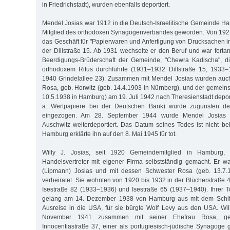
in Friedrichstadt), wurden ebenfalls deportiert.
Mendel Josias war 1912 in die Deutsch-Israelitische Gemeinde H
Mitglied des orthodoxen Synagogenverbandes geworden. Von 1921
das Geschäft für "Papierwaren und Anfertigung von Drucksachen in
der Dillstraße 15. Ab 1931 wechselte er den Beruf und war forta
Beerdigungs-Brüderschaft der Gemeinde, "Chewra Kadischa", d
orthodoxem Ritus durchführte (1931–1932 Dillstraße 15, 1933
1940 Grindelallee 23). Zusammen mit Mendel Josias wurden auch
Rosa, geb. Horwitz (geb. 14.4.1903 in Nürnberg), und der gemein
10.5.1938 in Hamburg) am 19. Juli 1942 nach Theresienstadt depor
a. Wertpapiere bei der Deutschen Bank) wurde zugunsten d
eingezogen. Am 28. September 1944 wurde Mendel Josias in
Auschwitz weiterdeportiert. Das Datum seines Todes ist nicht be
Hamburg erklärte ihn auf den 8. Mai 1945 für tot.
Willy J. Josias, seit 1920 Gemeindemitglied in Hamburg, 
Handelsvertreter mit eigener Firma selbstständig gemacht. Er 
(Lipmann) Josias und mit dessen Schwester Rosa (geb. 13.7.18
verheiratet. Sie wohnten von 1920 bis 1932 in der Blücherstraße 
Isestraße 82 (1933–1936) und Isestraße 65 (1937–1940). Ihrer T
gelang am 14. Dezember 1938 von Hamburg aus mit dem Schiff 
Ausreise in die USA, für sie bürgte Wolf Levy aus den USA. Wi
November 1941 zusammen mit seiner Ehefrau Rosa, ge
Innocentiastraße 37, einer als portugiesisch-jüdische Synagoge g