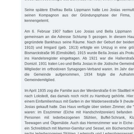
Seine spätere Ehefrau Bella Lippmann hatte Leo Josias vermut
seinen Kompagnon aus der Gründungsphase der Firma, 
kennengelernt.
Am 6. Februar 1907 hatten Leo Josias und Bella Lippmann 
gemeinsam an die Adresse Schlump 5 gezogen. In diesem Hau
gegründete Bankhaus seine Räume. Nach der Geburt der beiden 
1910) und Irmgard (geb. 1913) erfolgte ein Umzug in eine gr
Bismarckstraße 96 (Eimsbüttel). 1915 wurde Bella Josias als Prok
ins Handelsregister eingetragen. Ab 1921 war die Hallerstra
Domizil. 1931 traten Leo und Bella Josias in die Jüdische Gemein
Mitglieder im orthodoxen Synagogen-Verband waren. Im Jahr dar
die Gemeinde aufgenommen, 1934 folgte die Aufnahm
Gemeindemitglied.
Im April 1935 zog die Familie aus der Werderstraße 6 im Stadttei
nach Lokstedt, das damals noch nicht zu Hamburg gehörte. Hier
einem Einfamilienhaus mit Garten in der Walderseestraße 9 (heute
Josias gekauft hatte. Das Haus verfügte über sieben Zimmer, die 
waren: im Esszimmer (Eiche mit Handschnitzereien) befanden 
Personen mit lederbezogenen Stühlen, Buffet-Schrank, Klav
Teewagen und Ölgemälde. Auch das Herrenzimmer war in Eiche g
ein Schreibtisch mit Marmor-Garnitur und Sessel, ein Bücherschran
sechs lederbezogenen Stühlen, Ledersofa und Lederohrensessel;