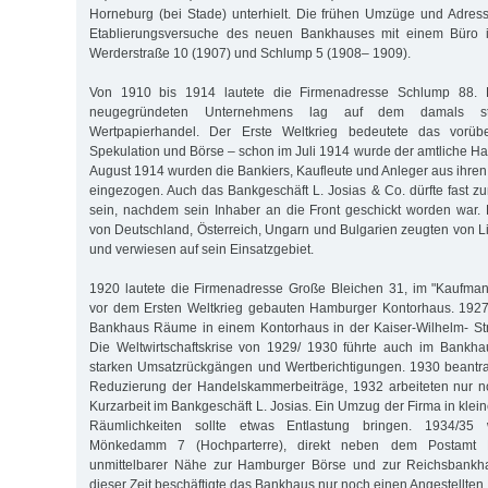
Horneburg (bei Stade) unterhielt. Die frühen Umzüge und Adres
Etablierungsversuche des neuen Bankhauses mit einem Büro i
Werderstraße 10 (1907) und Schlump 5 (1908– 1909).
Von 1910 bis 1914 lautete die Firmenadresse Schlump 88. 
neugegründeten Unternehmens lag auf dem damals sta
Wertpapierhandel. Der Erste Weltkrieg bedeutete das vorü
Spekulation und Börse – schon im Juli 1914 wurde der amtliche Ha
August 1914 wurden die Bankiers, Kaufleute und Anleger aus ihren
eingezogen. Auch das Bankgeschäft L. Josias & Co. dürfte fast
sein, nachdem sein Inhaber an die Front geschickt worden war.
von Deutschland, Österreich, Ungarn und Bulgarien zeugten von L
und verwiesen auf sein Einsatzgebiet.
1920 lautete die Firmenadresse Große Bleichen 31, im "Kaufma
vor dem Ersten Weltkrieg gebauten Hamburger Kontorhaus. 1927
Bankhaus Räume in einem Kontorhaus in der Kaiser-Wilhelm- Str
Die Weltwirtschaftskrise von 1929/ 1930 führte auch im Bankha
starken Umsatzrückgängen und Wertberichtigungen. 1930 beantr
Reduzierung der Handelskammerbeiträge, 1932 arbeiteten nur no
Kurzarbeit im Bankgeschäft L. Josias. Ein Umzug der Firma in klei
Räumlichkeiten sollte etwas Entlastung bringen. 1934/3
Mönkedamm 7 (Hochparterre), direkt neben dem Postamt
unmittelbarer Nähe zur Hamburger Börse und zur Reichsbankha
dieser Zeit beschäftigte das Bankhaus nur noch einen Angestellten.