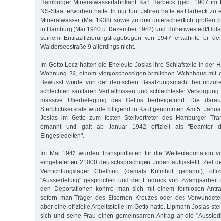
Hamburger Mineralwasserfabrikant Karl Harbeck (geb. 1907 im
NS-Staat erworben hatte. In nur fünf Jahren hatte es Harbeck zu 
Mineralwasser (Mai 1938) sowie zu drei unterschiedlich großen
in Hamburg (Mai 1940 u. Dezember 1942) und Hohenwestedt/Holste
seinem Entnazifizierungsfragebogen von 1947 erwähnte er d
Walderseestraße 9 allerdings nicht.
Im Getto Lodz hatten die Eheleute Josias ihre Schlafstelle in der 
Wohnung 23, einem viergeschossigen ärmlichen Wohnhaus mit e
Bewusst wurde von der deutschen Besatzungsmacht bei unzu
schlechten sanitären Verhältnissen und schlechtester Versorgung 
massive Überbelegung des Gettos herbeigeführt. Die darau
Sterblichkeitsrate wurde billigend in Kauf genommen. Am 5. Jan
Josias im Getto zum festen Stellvertreter des Hamburger Tra
ernannt und galt ab Januar 1942 offiziell als "Beamter d
Eingesiedelten".
Im Mai 1942 wurden Transportlisten für die Weiterdeportation v
eingelieferten 21000 deutschsprachigen Juden aufgestellt. Ziel d
Vernichtungslager Chelmno (damals Kulmhof genannt), offi
"Aussiedelung" gesprochen und der Eindruck von Zwangsarbeit i
den Deportationen konnte man sich mit einem formlosen Antr
sofern man Träger des Eisernen Kreuzes oder des Verwundete
aber eine offizielle Arbeitsstelle im Getto hatte. Lipmann Josias ste
sich und seine Frau einen gemeinsamen Antrag an die "Aussie