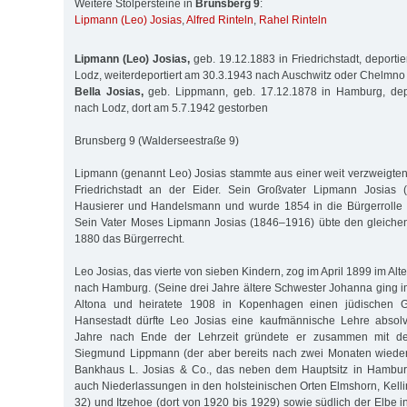
Weitere Stolpersteine in
Brunsberg 9
:
Lipmann (Leo) Josias
,
Alfred Rinteln
,
Rahel Rinteln
Lipmann (Leo) Josias,
geb. 19.12.1883 in Friedrichstadt, deporti
Lodz, weiterdeportiert am 30.3.1943 nach Auschwitz oder Chelmno
Bella Josias,
geb. Lippmann, geb. 17.12.1878 in Hamburg, dep
nach Lodz, dort am 5.7.1942 gestorben
Brunsberg 9 (Walderseestraße 9)
Lipmann (genannt Leo) Josias stammte aus einer weit verzweigten
Friedrichstadt an der Eider. Sein Großvater Lipmann Josias 
Hausierer und Handelsmann und wurde 1854 in die Bürgerrolle d
Sein Vater Moses Lipmann Josias (1846–1916) übte den gleichen
1880 das Bürgerrecht.
Leo Josias, das vierte von sieben Kindern, zog im April 1899 im Al
nach Hamburg. (Seine drei Jahre ältere Schwester Johanna ging 
Altona und heiratete 1908 in Kopenhagen einen jüdischen G
Hansestadt dürfte Leo Josias eine kaufmännische Lehre absolv
Jahre nach Ende der Lehrzeit gründete er zusammen mit de
Siegmund Lippmann (der aber bereits nach zwei Monaten wiede
Bankhaus L. Josias & Co., das neben dem Hauptsitz in Hamburg
auch Niederlassungen in den holsteinischen Orten Elmshorn, Kell
32) und Itzehoe (dort von 1920 bis 1929) sowie südlich der Elbe i