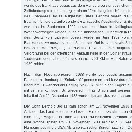
1938 gab Leo Josias sein Privatbankgeschäft endgültig auf. 
wurde das Bankhaus Josias aus dem Handelsregister gestrichen. 
Zollfahndungsstelle Hamburg in einem "Ermittlungsbericht" die ei
des Ehepaares Josias aufgelistet. Diese Berichte waren die "
Beamten für die darauffolgende systematische Ausplünderung. B
war das im September 1923 erworbene Haus in Kellinghuse
zwangsversteigert worden. Auch ein unbebautes Grundstück in R
dem Besitz von Lipmann Josias wurde im Juni 1939 vom A
Blankenese zwangsversteigert. Silber- und Goldsachen sowie Sch
bereits im Mai 1939, August 1939 und Dezem­ber 1939 aufgrund
Verordnung bei der öffentlichen Ankaufsstelle in der Gothenstraße
"Judenvermögensabgabe" mussten sie 9700 RM in vier Raten vo
1939 zahlen.
Nach dem Novemberpogrom 1938 wurde Leo Josias zusamm
Berthold in Hamburg in "Schutzhaft" genommen und kurz darauf
überführt. Er war dort als Häftling Nr. 8382 im "Kleinen Lager" 
mit seinem künftigen Schwiegersohn Fritz Simon und seinem 
inhaftiert. Am 21. Dezember 1938 wurde Lipmann Josias entlassen.
Der Sohn Berthold Josias kam schon am 17. November 1938 fre
Auflage, das Land sofort zu verlassen. Für die auszuführenden
eine "Dego-Abgabe" in Höhe von 480 RM entrichten. Berthold Jos
eine Woche später am 23. November 1938 mit der S.S. "Pres
Hamburg aus in die USA. Als amerikanischer Bürger hatte sein 