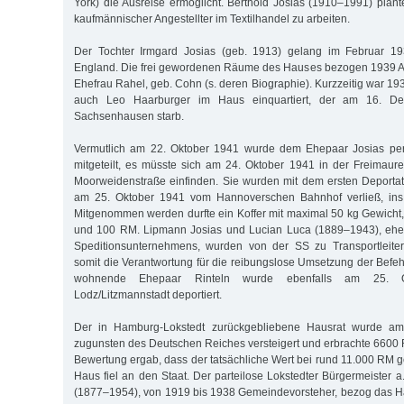
York) die Ausreise ermöglicht. Berthold Josias (1910–1991) plan
kaufmännischer Angestellter im Textilhandel zu arbeiten.
Der Tochter Irmgard Josias (geb. 1913) gelang im Februar 19
England. Die frei gewordenen Räume des Hauses bezogen 1939 Al
Ehefrau Rahel, geb. Cohn (s. deren Biographie). Kurzzeitig war 1
auch Leo Haarburger im Haus einquartiert, der am 16. 
Sachsenhausen starb.
Vermutlich am 22. Oktober 1941 wurde dem Ehepaar Josias per
mitgeteilt, es müsste sich am 24. Oktober 1941 in der Freimaurer
Moorweidenstraße einfinden. Sie wurden mit dem ersten Deporta
am 25. Oktober 1941 vom Hannoverschen Bahnhof verließ, ins 
Mitgenommen werden durfte ein Koffer mit maximal 50 kg Gewicht,
und 100 RM. Lipmann Josias und Lucian Luca (1889–1943), ehem
Speditionsunternehmens, wurden von der SS zu Transportleite
somit die Verantwortung für die reibungslose Umsetzung der Befeh
wohnende Ehepaar Rinteln wurde ebenfalls am 25. 
Lodz/Litzmannstadt deportiert.
Der in Hamburg-Lokstedt zurückgebliebene Hausrat wurde a
zuguns­ten des Deutschen Reiches versteigert und erbrachte 6600 
Bewertung ergab, dass der tatsächliche Wert bei rund 11.000 RM g
Haus fiel an den Staat. Der parteilose Lokstedter Bürgermeister 
(1877–1954), von 1919 bis 1938 Gemeindevorsteher, bezog das Ha