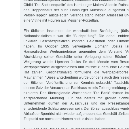
Ölbild "Die Sachsenquelle" des Hamburger Malers Valentin Ruths
das Treppenhaus der alten Hamburger Kunsthalle ausgemalt ha
Perser-Teppich ausgelegten Veranda stand neben Armsessel un
eine Vitrine mit Figuren aus Meissner-Porzellan.
Ein übliches Instrument der wirtschaftlichen Schädigung jüd
Nationalsozialismus war die "Buchprüfung". Die dabei entdec
unklaren Geschäftspraktiken konnten Geldstrafen oder Firmen
haben. Im Oktober 1935 verweigerte Lipmann Josias lau
Hanseatischen Wertpapierbörse gegenüber dem Vorstand "Au
Abwicklung seiner Geschäfte unter Vorlegung seiner Bücher"
Weigerung wurde Lipmann Josias für drei Monate vom Besuc
Wertpapierbörse ausgeschlossen und musste zudem eine Geldst
RM zahlen. Geschäftsmäßig formulierte die Wertpapierbörs
Maßnahmen: "Diese Entscheidung wurde übrigens auch den hiesig
der Bitte um Veröffentlichung zur Kenntnis gebracht." Tatsächli
diesem Satz der Versuch, das Bankhaus mittels Zeitungsmeldung zu
ruinieren. Das überregionale Wochenblatt "Die Bank" druckte 
entsprechende Meldung. Für das bereits mit großen Schwie
Unternehmen dürften der Ausschluss und die Pressekamp
entscheidende Schlag gewesen sein. Der Börsenausschluss wurde
Ablauf der Sperrfrist nicht wieder aufgehoben; das Geschäft dürfte 
Zeitpunkt nur noch dem Namen nach existiert haben.