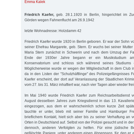
Emma Kalek
Friedrich Kaefer,
geb. 28.1.1920 in Berlin, hingerichtet im Z
Görden wegen Fahnenflucht am 26.9.1942
letzte Wohnadresse: Holzdamm 42
Friedrich Kaefer wurde 1920 in Berlin geboren. Er war der Sohn v
seiner Ehefrau Margarete, geb. Stern. Er wuchs bei seiner Mutter
Maria Stern zunächst in Schwerin und nach dem Umzug der Fam
Ende der 1930er Jahre begann er ein Musikstudium a
Konservatorium und schloss sich während seines Studiums 
Möglicherweise wurde er wegen der Mitgliedschaft in dem Club i
da in den Listen der "Schutzhäftlinge" des Polizeigefängnisses Fu
Kaefer erscheint, der dort auf Veranlassung der Staatlichen Krimin
vom 27. bis 31. März inhaftiert war, nach vier Tagen aber wieder fr
Im Mai 1940 wurde Friedrich Kaefer zum Reichsarbeitsdienst ve
August desselben Jahres zum Kriegsdienst in das 13. Kavalleri
eingezogen, aus dem er wahrscheinlich schon kurze Zeit späte
tauchte er unter, blieb mit seiner Familie und Hamburger F
brieflichem Kontakt, hielt sich aber bis zu seiner Verhaftung an
Orten in Deutschland auf. Selbst von der Polizei gesucht und in der I
dennoch, anderen Verfolgten zu helfen. Für eine jüdische Be
gefälschte Papiere, unter anderem einen Ahnenpass, für den er 