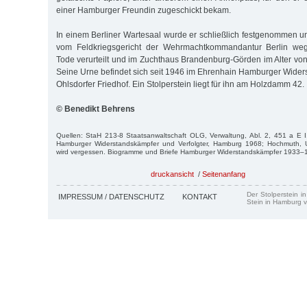
einer Hamburger Freundin zugeschickt bekam.
In einem Berliner Wartesaal wurde er schließlich festgenommen 
vom Feldkriegsgericht der Wehrmachtkommandantur Berlin we
Tode verurteilt und im Zuchthaus Brandenburg-Görden im Alter von
Seine Urne befindet sich seit 1946 im Ehrenhain Hamburger Wide
Ohlsdorfer Friedhof. Ein Stolperstein liegt für ihn am Holzdamm 42.
© Benedikt Behrens
Quellen: StaH 213-8 Staatsanwaltschaft OLG, Verwaltung, Abl. 2, 451 a E I,
Hamburger Widerstandskämpfer und Verfolgter, Hamburg 1968; Hochmuth, U
wird vergessen. Biogramme und Briefe Hamburger Widerstandskämpfer 1933
druckansicht
/
Seitenanfang
Der Stolperstein i
IMPRESSUM / DATENSCHUTZ
KONTAKT
Stein in Hamburg v