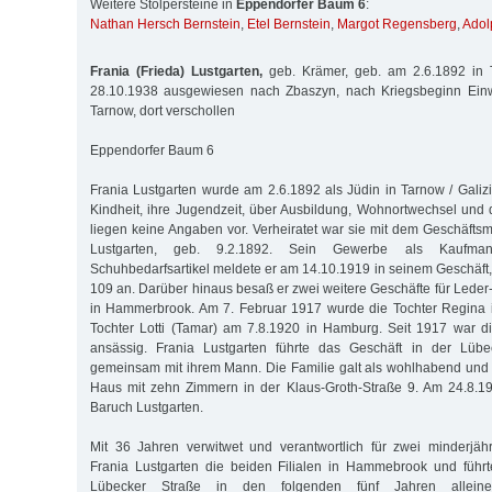
Weitere Stolpersteine in
Eppendorfer Baum 6
:
Nathan Hersch Bernstein
,
Etel Bernstein
,
Margot Regensberg
,
Adol
Frania (Frieda) Lustgarten,
geb. Krämer, geb. am 2.6.1892 in 
28.10.1938 ausgewiesen nach Zbaszyn, nach Kriegsbeginn Einw
Tarnow, dort verschollen
Eppendorfer Baum 6
Frania Lustgarten wurde am 2.6.1892 als Jüdin in Tarnow / Galiz
Kindheit, ihre Jugendzeit, über Ausbildung, Wohnortwechsel und 
liegen keine Angaben vor. Verheiratet war sie mit dem Geschäf
Lustgarten, geb. 9.2.1892. Sein Gewerbe als Kaufma
Schuhbedarfsartikel meldete er am 14.10.1919 in seinem Geschäft
109 an. Darüber hinaus besaß er zwei weitere Geschäfte für Leder
in Hammerbrook. Am 7. Februar 1917 wurde die Tochter Regina i
Tochter Lotti (Tamar) am 7.8.1920 in Hamburg. Seit 1917 war d
ansässig. Frania Lustgarten führte das Geschäft in der Lüb
gemeinsam mit ihrem Mann. Die Familie galt als wohlhabend und
Haus mit zehn Zimmern in der Klaus-Groth-Straße 9. Am 24.8.1
Baruch Lustgarten.
Mit 36 Jahren verwitwet und verantwortlich für zwei minderjähr
Frania Lustgarten die beiden Filialen in Hammebrook und führt
Lübecker Straße in den folgenden fünf Jahren allein