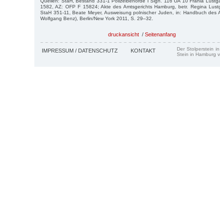
Quellen: StaH, Bestand 331-1 Polizeibehörde I Sign. 116 UA 10 Frania Lust
1582, AZ: OFP F 15824; Akte des Amtsgerichts Hamburg, betr. Regina Lustg
StaH 351-11, Beate Meyer, Ausweisung polnischer Juden, in: Handbuch des A
Wolfgang Benz), Berlin/New York 2011, S. 29–32.
druckansicht
/
Seitenanfang
Der Stolperstein i
IMPRESSUM / DATENSCHUTZ
KONTAKT
Stein in Hamburg v