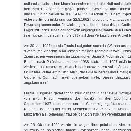
nationalsozialistischen Machtübernahme durch die Nationalsoziali
den Boykottmaßnahmen gegen jüdische Geschäfte und Einrichtu
diesem Grund verkaufte sie 1934 ihr Geschäft zu einem "Spott
eidesstattlichen Erklärung von 22.8.1962 hervorgeht. Frania Lustgar
Erwartung kommender Entwicklungen, in ihrem Haus (Klaus-Groth-
Lager mit Leder- und Schuhartikeln angelegt und konnte den Leben
ihre Töchter in den Jahren bis 1937 mit dem Verkauf dieser Artikel b
Am 30. Juli 1937 musste Frania Lustgarten auch das Wohnhaus in 
9 verkaufen. Anschließend lebte sie mit den Töchtern in zwei Zim
Zionistischen Vereinigung im Eppendorfer Baum 6. Noch im Jahr 19
Regina nach Palästina ausreisen, 1938 folgte Lotti. 1957 erklärte
Absicht, dass unsere Mutter auch noch auswandern sollte. Aus der
für unsere Mutter ergibt sich auch, dass diese bereits das Umzugs
Gärtner & Co. nach Israel übergeben hatte. Dieses Umzugsgu
angekommen."
Frania Lustgarten geriet schon bald danach in finanzielle Notlag
von Elkan Hirsch, Vormund der Töchter, an den Oberfinanz
September 1937 bittet dieser um die Genehmigung, "dass aus 
Regina Lustgarten der Mutter wöchentlich RM 25 bezahlt werden.
Lustgarten als Reinemachfrau bei der Zionistischen Vereinigung ar
Am 28. Oktober 1938 wurde sie wegen ihrer polnischen Abst
"Ausweisung polnischer Juden" (Polenaktion) nach Zbaszyn/Po