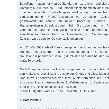
Betroffenen hatten nur wenige Stunden, um zu packen und sich 
Hamburg aus wurden ca. 1.000 Personen festgenommen, die zunäc
in einer bewachten Turnhalle gesammelt wurden, die sie bis 
verlassen durften. Frania Lustgarten war zu diesem Zeitpun
geschwächt und konnte ihre beiden Koffer mit Kleidern u
Habseligkeiten nicht selbst tragen. Beim Grenzübergang nach 
verloren, so dass sie sich völlig mittellos in der ohnehin ho
zurechtfinden musste. Auch die Überweisung von Geldbeträ
Zbaszyn wurde von der Devisenstelle untersagt.
Am 27. Mai 1939 erhielt Frania Lustgarten die Erlaubnis, noch e
Hamburg zurückkehren, um ihre Angelegenheiten zu regeln.
Hausstand (Eppendorfer Baum 6) durch eine Vertraute bei der Zio
veräußert worden.
Nach Kriegsbeginn wurde Frania Lustgarten nach Tarnow, ihrem 
von Krakau, verbracht, kam in das dortige Ghetto und gilt seitdem al
Das letzte Lebenszeichen von ihrer Mutter erhielten die Töc
Lustgarten kurz vor Ausbruch des 2. Weltkrieges am 1. September
briefliche Kontakte noch möglich gewesen.
Frania Lustgarten wurde auf den 8. Mai 1945 für tot erklärt.
© Götz Plantiko