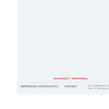
druckansicht
/
Seitenanfang
Der Stolperstein i
IMPRESSUM / DATENSCHUTZ
KONTAKT
Stein in Hamburg v