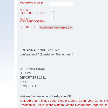
STADTTEILSUCHE
NUR MIT
BIOGRAFIETEXTEN
NUR MIT
STOLPERTONSTEIN
SORTIERUNG
JOHANNA PINKUS * 1924
Laufgraben 37 (Eimsbüttel, Rotherbaum)
JOHANNA PINKUS
JG. 1924
DEPORTIERT 1941
LODZ
ERMORDET
Weitere Stolpersteine in
Laufgraben 37
:
Anita Abraham
,
Helga Jutta Bielefeld
,
Gerd Cohn
,
Vera Cohn
,
Si
Krauthamer
,
Beate Recha Nathan
,
Martha Rosenbaum
,
Inge Weiss