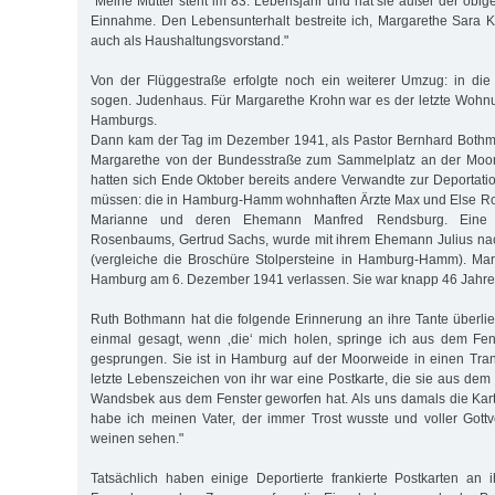
"Meine Mutter steht im 83. Lebensjahr und hat sie außer der obig
Einnahme. Den Lebensunterhalt bestreite ich, Margarethe Sara Kr
auch als Haushaltungsvorstand."
Von der Flüggestraße erfolgte noch ein weiterer Umzug: in die
sogen. Judenhaus. Für Margarethe Krohn war es der letzte Wohn
Hamburgs.
Dann kam der Tag im Dezember 1941, als Pastor Bernhard Both
Margarethe von der Bundesstraße zum Sammelplatz an der Moorw
hatten sich Ende Oktober bereits andere Verwandte zur Deportati
müssen: die in Hamburg-Hamm wohnhaften Ärzte Max und Else Ro
Marianne und deren Ehemann Manfred Rendsburg. Eine w
Rosenbaums, Gertrud Sachs, wurde mit ihrem Ehemann Julius nac
(vergleiche die Broschüre Stolpersteine in Hamburg-Hamm). Ma
Hamburg am 6. Dezember 1941 verlassen. Sie war knapp 46 Jahre 
Ruth Bothmann hat die folgende Erinnerung an ihre Tante überlief
einmal gesagt, wenn ‚die‘ mich holen, springe ich aus dem Fenst
gesprungen. Sie ist in Hamburg auf der Moorweide in einen Tr
letzte Lebenszeichen von ihr war eine Postkarte, die sie aus dem
Wandsbek aus dem Fenster geworfen hat. Als uns damals die Kart
habe ich meinen Vater, der immer Trost wusste und voller Gottver
weinen sehen."
Tatsächlich haben einige Deportierte frankierte Postkarten an