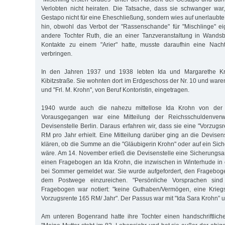
Verlobten nicht heiraten. Die Tatsache, dass sie schwanger war
Gestapo nicht für eine Eheschließung, sondern wies auf unerlaubt
hin, obwohl das Verbot der "Rassenschande" für "Mischlinge" eige
andere Tochter Ruth, die an einer Tanzveranstaltung in Wand
Kontakte zu einem "Arier" hatte, musste daraufhin eine Nach
verbringen.
In den Jahren 1937 und 1938 lebten Ida und Margarethe Kr
Kibitzstraße. Sie wohnten dort im Erdgeschoss der Nr. 10 und ware
und "Frl. M. Krohn", von Beruf Kontoristin, eingetragen.
1940 wurde auch die nahezu mittellose Ida Krohn von der De
Vorausgegangen war eine Mitteilung der Reichsschuldenverw
Devisenstelle Berlin. Daraus erfahren wir, dass sie eine "Vorzug
RM pro Jahr erhielt. Eine Mitteilung darüber ging an die Devise
klären, ob die Summe an die "Gläubigerin Krohn" oder auf ein Sic
wäre. Am 14. November erließ die Devisenstelle eine Sicherungs
einen Fragebogen an Ida Krohn, die inzwischen in Winterhude in d
bei Sommer gemeldet war. Sie wurde aufgefordert, den Fragebog
dem Postwege einzureichen. "Persönliche Vorsprachen sind
Fragebogen war notiert: "keine Guthaben/Vermögen, eine Kriegs
Vorzugsrente 165 RM/ Jahr". Der Passus war mit "Ida Sara Krohn” u
Am unteren Bogenrand hatte ihre Tochter einen handschriftlich