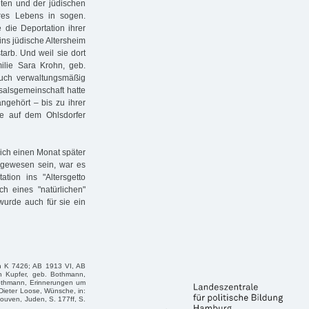
eten und der jüdischen
hres Lebens in sogen.
 die Deportation ihrer
ins jüdische Altersheim
arb. Und weil sie dort
ilie Sara Krohn, geb.
auch verwaltungsmäßig
salsgemeinschaft hatte
ngehört – bis zu ihrer
le auf dem Ohlsdorfer
lich einen Monat später
t gewesen sein, war es
tion ins "Altersgetto
ch eines "natürlichen"
wurde auch für sie ein
n K 7426; AB 1913 VI, AB
h Kupfer, geb. Bothmann,
Bothmann, Erinnerungen um
Dieter Loose, Wünsche, in:
Louven, Juden, S. 177ff, S.