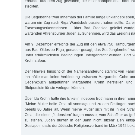
Freunde aus dem Zug geworfen, die Eisenbahnpersonal oder Pa
steckten.
Die Begebenheit war innerhalb der Familie lange unklar geblieben, 
warum ein Zug nach Riga Wandsbek passiert haben sollte. Da er
Forschungserkenntnissen – über Bad Oldesloe geleitet wurde,
wartenden Ahrensburger Juden aufzunehmen, wird das Ereignis nac
Am 9. Dezember erreichte der Zug mit den etwa 750 Hamburgern
aus Bad Oldesloe Riga, genauer gesagt, das Gut Jungfernhof, 
unter erbärmlichsten Bedingungen untergebracht wurden. Dort ve
Krohns Spur.
Der Hinweis hinsichtlich der Namensänderung stammt von Fami
ihn hätte man keine Verbindung zwischen Margarethe Cohn und
Gedenkbuch aufgeführten Margarethe Krohn herstellen und 
Stolperstein für sie verlegen können.
Über Ida Krohn hatte ihre Enkelin Ingeborg Bothmann in ihren Eri
"Meine Mutter holte Oma oft sonntags und zu den Festtagen n
bereits 80 Jahre alt. Wenn meine Mutter sich mit ihr in die Str
Oma, die einen ‚Judenstern‘ tragen musste, vom Schaffner aufgef
zu stehen. Juden durften in der Bahn nicht sitzen!" Den ents
Gestapo musste der Jüdische Religionsverband im März 1942 bek