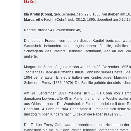
Ida Krohn
Ida Krohn (Cohn),
geb. Scheuer, geb. 29.8.1858, verstorben am 16
Margarethe Krohn (Cohn),
geb. 30.12. 1895, deportiert am 6.12.1
Rantzaustraße 94 (Löwenstraße 48)
Die beiden Frauen, von denen dieses Kapitel berichtet, ware
Wandsbek bekannten und angesehenen Familie, nämlich S
Schwägerin des Pastors Bernhard Bothmann, der an der Wan
amtierte.
Margarethe Sophie Auguste Krohn wurde am 30. Dezember 1895 in
Tochter des (Bank-)Kaufmanns Julius Cohn und seiner Ehefrau Ida,
1884 verheirateten Eheleute hatten vier Kinder, außer Margarethe
Schwester Emmy (1886–1979). Die Familie gehörte der christlichen
Am 14. September 1897 meldete sich Julius Cohn von Ham
damaligen Löwenstraße 48 in Marienthal an; eine Woche später 
aus Oldesloe nach. Die Wandsbeker Episode endete mit dem Tod
Cohn am 14. Februar 1904. Ende März d.J. meldete sich seine 
und zog mit den Kindern nach Eilbek in die Papenstraße 99 I.
Die Tochter Emmy Cohn wurde Lehrerin und unterrichtete an der 
Wandsbek, bis sie 1913 den Pastor Bernhard Bothmann heiratete, m