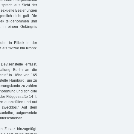
, sprach aus Sicht der
e sexuelle Beziehungen
ntlich nicht galt. Die
sbek teilgenommen und
t in einem Gefängnis
ohn in Eilbek in der
n als "Witwe Ida Krohn"
visenstelle erfasst.
altung Berlin an die
srente" in Höhe von 165
nstelle Hamburg, um zu
herungskonto zu zahlen
anordnung und schickte
er Flüggestraße 14 II.
en auszufüllen und auf
 zwecklos." Auf dem
anleihe, aufgewertete
nterschrieben.
en Zusatz hinzugefügt: