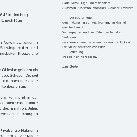
Łódź, Minsk, Riga, Theresienstadt,
Auschwitz, Chelmno, Majdanek, Sobibor, Treblinka ..
.6.42 in Hamburg
Wir suchen euch,
941 nach Riga
deren Namen in den Archiven und im Himmel
geschrieben sind.
Wir begegnen euch an Orten der Angst und
Verfolgung,
wir erkennen euch in euren Kindern und Enkeln.
n Verwandte einer in
Die Steine sprechen von euch,
chwiegermutter und
jeden Tag.
dsbeker Kreuzkirche
Ihr seid nicht vergessen.
Inge Grolle
 Oldesloe geboren als
 geb. Scheuer. Die seit
 u.a. noch ihre ältere
 Konfession an.
burg kommend in der
zog auch seine Familie
 des Ernährers Julius
Witwe nach Hamburg ab
Privatschule Hübner in
it dem sie vier Kinder