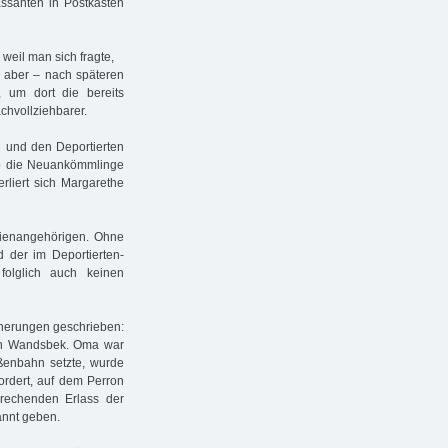
ssanten in Postkästen
weil man sich fragte,
 aber – nach späteren
 um dort die bereits
hvollziehbarer.
 und den Deportierten
wo die Neuankömmlinge
rliert sich Margarethe
lienangehörigen. Ohne
 der im Deportierten-
folglich auch keinen
nnerungen geschrieben:
ach Wandsbek. Oma war
aßenbahn setzte, wurde
ordert, auf dem Perron
prechenden Erlass der
annt geben.