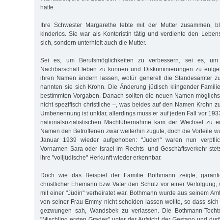
hatte.
Ihre Schwester Margarethe lebte mit der Mutter zusammen, bl
kinderlos. Sie war als Kontoristin tätig und verdiente den Lebens
sich, sondern unterhielt auch die Mutter.
Sei es, um Berufsmöglichkeiten zu verbessern, sei es, um 
Nachbarschaft leben zu können und Diskriminierungen zu entgeh
ihren Namen ändern lassen, wofür generell die Standesämter zu
nannten sie sich Krohn. Die Änderung jüdisch klingender Famil
bestimmten Vorgaben. Danach sollten die neuen Namen möglichst 
nicht spezifisch christliche –, was beides auf den Namen Krohn zutr
Umbenennung ist unklar, allerdings muss er auf jeden Fall vor 1933
nationalsozialistischen Machtübernahme kam der Wechsel zu e
Namen den Betroffenen zwar weiterhin zugute, doch die Vorteile w
Januar 1939 wieder aufgehoben: "Juden" waren nun verpflicht
Vornamen Sara oder Israel im Rechts- und Geschäftsverkehr stet
ihre "volljüdische" Herkunft wieder erkennbar.
Doch wie das Beispiel der Familie Bothmann zeigte, garantie
christlicher Ehemann bzw. Vater den Schutz vor einer Verfolgung,
mit einer "Jüdin" verheiratet war. Bothmann wurde aus seinem Amt
von seiner Frau Emmy nicht scheiden lassen wollte, so dass sich 
gezwungen sah, Wandsbek zu verlassen. Die Bothmann-Tochte
"Mischling ersten Grades" unter der Aufsicht der Gestapo und durf