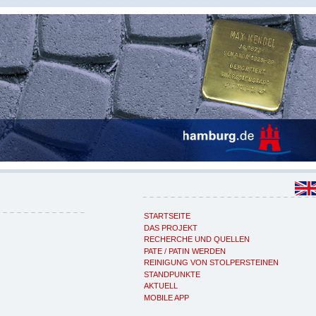
STARTSEITE
DAS PROJEKT
RECHERCHE UND QUELLEN
PATE / PATIN WERDEN
REINIGUNG VON STOLPERSTEINEN
STANDPUNKTE
AKTUELL
MOBILE APP