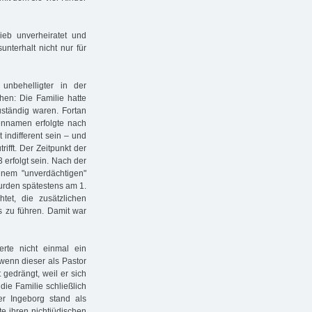
ieb unverheiratet und
unterhalt nicht nur für
unbehelligter in der
en: Die Familie hatte
ständig waren. Fortan
iennamen erfolgte nach
indifferent sein – und
ifft. Der Zeitpunkt der
 erfolgt sein. Nach der
inem "unverdächtigen"
urden spätestens am 1.
et, die zusätzlichen
s zu führen. Damit war
rte nicht einmal ein
 wenn dieser als Pastor
 gedrängt, weil er sich
die Familie schließlich
r Ingeborg stand als
te ihren nichtjüdischen