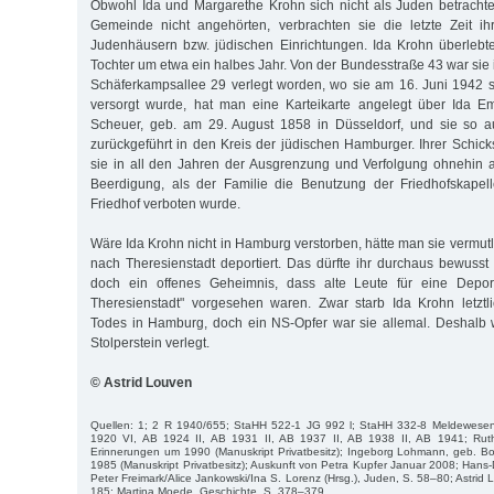
Obwohl Ida und Margarethe Krohn sich nicht als Juden betracht
Gemeinde nicht angehörten, verbrachten sie die letzte Zeit i
Judenhäusern bzw. jüdischen Einrichtungen. Ida Krohn überlebte
Tochter um etwa ein halbes Jahr. Von der Bundesstraße 43 war sie 
Schäferkampsallee 29 verlegt worden, wo sie am 16. Juni 1942 st
versorgt wurde, hat man eine Karteikarte angelegt über Ida Em
Scheuer, geb. am 29. August 1858 in Düsseldorf, und sie so 
zurückgeführt in den Kreis der jüdischen Hamburger. Ihrer Schick
sie in all den Jahren der Ausgrenzung und Verfolgung ohnehin a
Beerdigung, als der Familie die Benutzung der Friedhofskapel
Friedhof verboten wurde.
Wäre Ida Krohn nicht in Hamburg verstorben, hätte man sie vermut
nach Theresienstadt deportiert. Das dürfte ihr durchaus bewuss
doch ein offenes Geheimnis, dass alte Leute für eine Deporta
Theresienstadt" vorgesehen waren. Zwar starb Ida Krohn letztli
Todes in Hamburg, doch ein NS-Opfer war sie allemal. Deshalb 
Stolperstein verlegt.
© Astrid Louven
Quellen: 1; 2 R 1940/655; StaHH 522-1 JG 992 l; StaHH 332-8 Meldewese
1920 VI, AB 1924 II, AB 1931 II, AB 1937 II, AB 1938 II, AB 1941; Rut
Erinnerungen um 1990 (Manuskript Privatbesitz); Ingeborg Lohmann, geb. 
1985 (Manuskript Privatbesitz); Auskunft von Petra Kupfer Januar 2008; Hans-
Peter Freimark/Alice Jankowski/Ina S. Lorenz (Hrsg.), Juden, S. 58–80; Astrid 
185; Martina Moede, Geschichte, S. 378–379.