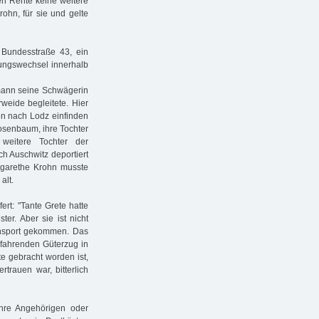
en Rente keine weitere
ohn, für sie und gelte
 Bundesstraße 43, ein
ungswechsel innerhalb
mann seine Schwägerin
eide begleitete. Hier
on nach Lodz einfinden
senbaum, ihre Tochter
eitere Tochter der
h Auschwitz deportiert
rgarethe Krohn musste
alt.
ert: "Tante Grete hatte
er. Aber sie ist nicht
ansport gekommen. Das
 fahrenden Güterzug in
e gebracht worden ist,
trauen war, bitterlich
 ihre Angehörigen oder