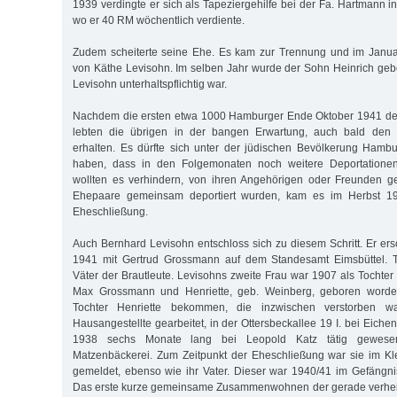
1939 verdingte er sich als Tapeziergehilfe bei der Fa. Hartmann i
wo er 40 RM wöchentlich verdiente.
Zudem scheiterte seine Ehe. Es kam zur Trennung und im Janu
von Käthe Levisohn. Im selben Jahr wurde der Sohn Heinrich geb
Levisohn unterhaltspflichtig war.
Nachdem die ersten etwa 1000 Hamburger Ende Oktober 1941 dep
lebten die übrigen in der bangen Erwartung, auch bald den D
erhalten. Es dürfte sich unter der jüdischen Bevölkerung Ham
haben, dass in den Folgemonaten noch weitere Deportationen 
wollten es verhindern, von ihren Angehörigen oder Freunden g
Ehepaare gemeinsam deportiert wurden, kam es im Herbst 1
Eheschließung.
Auch Bernhard Levisohn entschloss sich zu diesem Schritt. Er e
1941 mit Gertrud Grossmann auf dem Standesamt Eimsbüttel. 
Väter der Brautleute. Levisohns zweite Frau war 1907 als Tochter
Max Grossmann und Henriette, geb. Weinberg, geboren worden
Tochter Henriette bekommen, die inzwischen verstorben wa
Hausangestellte gearbeitet, in der Ottersbeckallee 19 I. bei Eic
1938 sechs Monate lang bei Leopold Katz tätig gewese
Matzenbäckerei. Zum Zeitpunkt der Eheschließung war sie im K
gemeldet, ebenso wie ihr Vater. Dieser war 1940/41 im Gefängnis 
Das erste kurze gemeinsame Zusammenwohnen der gerade verheira