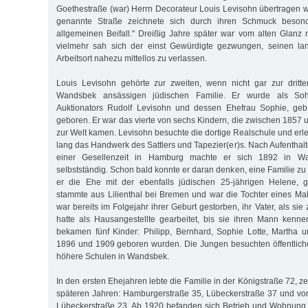
Goethestraße (war) Herrn Decorateur Louis Levisohn übertragen wo
genannte Straße zeichnete sich durch ihren Schmuck beson
allgemeinen Beifall." Dreißig Jahre später war vom alten Glanz 
vielmehr sah sich der einst Gewürdigte gezwungen, seinen la
Arbeitsort nahezu mittellos zu verlassen.
Louis Levisohn gehörte zur zweiten, wenn nicht gar zur dritte
Wandsbek ansässigen jüdischen Familie. Er wurde als S
Auktionators Rudolf Levisohn und dessen Ehefrau Sophie, geb
geboren. Er war das vierte von sechs Kindern, die zwischen 1857 
zur Welt kamen. Levisohn besuchte die dortige Realschule und erl
lang das Handwerk des Sattlers und Tapezier(er)s. Nach Aufenthal
einer Gesellenzeit in Hamburg machte er sich 1892 in Wa
selbstständig. Schon bald konnte er daran denken, eine Familie z
er die Ehe mit der ebenfalls jüdischen 25-jährigen Helene, 
stammte aus Lilienthal bei Bremen und war die Tochter eines Male
war bereits im Folgejahr ihrer Geburt gestorben, ihr Vater, als sie
hatte als Hausangestellte gearbeitet, bis sie ihren Mann kenne
bekamen fünf Kinder: Philipp, Bernhard, Sophie Lotte, Martha 
1896 und 1909 geboren wurden. Die Jungen besuchten öffentlich
höhere Schulen in Wandsbek.
In den ersten Ehejahren lebte die Familie in der Königstraße 72, 
späteren Jahren: Hamburgerstraße 35, Lübeckerstraße 37 und vo
Lübeckerstraße 23. Ab 1920 befanden sich Betrieb und Wohnung 