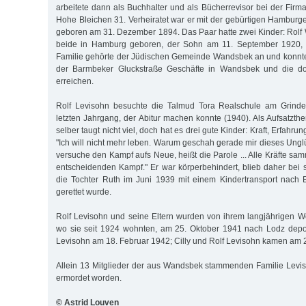
arbeitete dann als Buchhalter und als Bücherrevisor bei der Firma
Hohe Bleichen 31. Verheiratet war er mit der gebürtigen Hamburge
geboren am 31. Dezember 1894. Das Paar hatte zwei Kinder: Rolf W
beide in Hamburg geboren, der Sohn am 11. September 1920, d
Familie gehörte der Jüdischen Gemeinde Wandsbek an und konnte
der Barmbeker Gluckstraße Geschäfte in Wandsbek und die dor
erreichen.
Rolf Levisohn besuchte die Talmud Tora Realschule am Grinde
letzten Jahrgang, der Abitur machen konnte (1940). Als Aufsatzth
selber taugt nicht viel, doch hat es drei gute Kinder: Kraft, Erfahrun
"Ich will nicht mehr leben. Warum geschah gerade mir dieses Unglü
versuche den Kampf aufs Neue, heißt die Parole ... Alle Kräfte sa
entscheidenden Kampf." Er war körperbehindert, blieb daher bei 
die Tochter Ruth im Juni 1939 mit einem Kindertransport nach 
gerettet wurde.
Rolf Levisohn und seine Eltern wurden von ihrem langjährigen W
wo sie seit 1924 wohnten, am 25. Oktober 1941 nach Lodz deporti
Levisohn am 18. Februar 1942; Cilly und Rolf Levisohn kamen am 2
Allein 13 Mitglieder der aus Wandsbek stammenden Familie Levi
ermordet worden.
© Astrid Louven