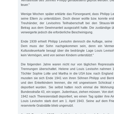
Verhältnisse des Sohnes Philipp genauestens geprüft werden. D
teuer."
Wenige Wochen später erklärte das Fürsorgeamt, dass Philipp Levi
seine Eltern zu unterstützen. Doch dieser wollte bzw. konnte er
Treuhänder, der Levisohns Teilhaberschaft bei den Strauss-W
Betrag aus dem Gewinnanteil ausgezahlt hatte. Die zuständige 
verweigerte jedoch die erforderliche Bescheinigung.
Ende 1939 erhielt Philipp Levisohn dennoch die Auflage, seine E
Dem muss der Sohn nachgekommen sein, denn ein Vermer
Kultussteuerkarte besagt über die bedrängte Lage Louis Leviso
kein Vermögen, wird von seinen Kindern unterstützt."
Die folgenden Jahre waren nicht nur von täglichen Repressal
Trennungen überschattet. Helene und Louis Levisohn nahmen 1
Töchter Sophie Lotte und Martha in die USA bzw. nach England
mussten sie sich Ende 1941 von ihren Söhnen Philipp und Bern
und den Enkelkindern trennen, die mit ungewissem Schicksal 
deportiert wurden. Sie selbst hatten noch einmal die Wohnun
Bundesstraße 43, ein sogen. Judenhaus, ziehen müssen. Von dort 
1942 nach Theresienstadt deportiert, wo einen Tag später ihre Ank
Louis Levisohn starb dort am 1. April 1943. Seine auf dem Fri
reservierte Grabstätte blieb ungenutzt.