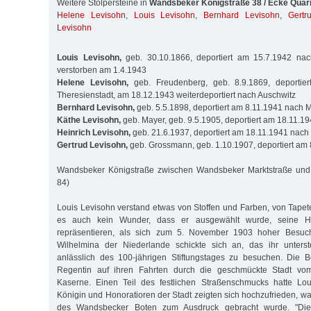
Weitere Stolpersteine in
Wandsbeker Königstraße 38 / Ecke Quar
Helene Levisohn
,
Louis Levisohn
,
Bernhard Levisohn
,
Gertr
Levisohn
Louis Levisohn,
geb. 30.10.1866, deportiert am 15.7.1942 nach
verstorben am 1.4.1943
Helene Levisohn,
geb. Freudenberg, geb. 8.9.1869, deportie
Theresienstadt, am 18.12.1943 weiterdeportiert nach Auschwitz
Bernhard Levisohn,
geb. 5.5.1898, deportiert am 8.11.1941 nach 
Käthe Levisohn,
geb. Mayer, geb. 9.5.1905, deportiert am 18.11.1
Heinrich Levisohn,
geb. 21.6.1937, deportiert am 18.11.1941 nach
Gertrud Levisohn,
geb. Grossmann, geb. 1.10.1907, deportiert am
Wandsbeker Königstraße zwischen Wandsbeker Marktstraße und 
84)
Louis Levisohn verstand etwas von Stoffen und Farben, von Tape
es auch kein Wunder, dass er ausgewählt wurde, seine He
repräsentieren, als sich zum 5. November 1903 hoher Besuch
Wilhelmina der Niederlande schickte sich an, das ihr unterst
anlässlich des 100-jährigen Stiftungstages zu besuchen. Die B
Regentin auf ihren Fahrten durch die geschmückte Stadt v
Kaserne. Einen Teil des festlichen Straßenschmucks hatte Loui
Königin und Honoratioren der Stadt zeigten sich hochzufrieden, wa
des Wandsbecker Boten zum Ausdruck gebracht wurde. "Di