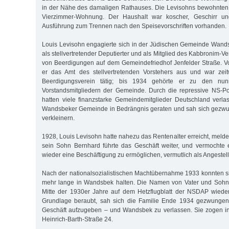
in der Nähe des damaligen Rathauses. Die Levisohns bewohnten 
Vierzimmer-Wohnung. Der Haushalt war koscher, Geschirr und
Ausführung zum Trennen nach den Speisevorschriften vorhanden.
Louis Levisohn engagierte sich in der Jüdischen Gemeinde Wands
als stellvertretender Deputierter und als Mitglied des Kabbronim-V
von Beerdigungen auf dem Gemeindefriedhof Jenfelder Straße. V
er das Amt des stellvertretenden Vorstehers aus und war zei
Beerdigungsverein tätig; bis 1934 gehörte er zu den nu
Vorstandsmitgliedern der Gemeinde. Durch die repressive NS-Po
hatten viele finanzstarke Gemeindemitglieder Deutschland verl
Wandsbeker Gemeinde in Bedrängnis geraten und sah sich gezwu
verkleinern.
1928, Louis Levisohn hatte nahezu das Rentenalter erreicht, meld
sein Sohn Bernhard führte das Geschäft weiter, und vermochte 
wieder eine Beschäftigung zu ermöglichen, vermutlich als Angestellt
Nach der nationalsozialistischen Machtübernahme 1933 konnten si
mehr lange in Wandsbek halten. Die Namen von Vater und Sohn
Mitte der 1930er Jahre auf dem Hetzflugblatt der NSDAP wieder. 
Grundlage beraubt, sah sich die Familie Ende 1934 gezwungen
Geschäft aufzugeben – und Wandsbek zu verlassen. Sie zogen ins 
Heinrich-Barth-Straße 24.