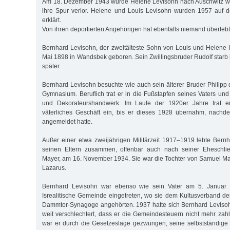
Am 18. Dezember 1943 wurde Helene Levisohn nach Auschwitz wei
ihre Spur verlor. Helene und Louis Levisohn wurden 1957 auf d
erklärt.
Von ihren deportierten Angehörigen hat ebenfalls niemand überlebt 
Bernhard Levisohn, der zweitälteste Sohn von Louis und Helene
Mai 1898 in Wandsbek geboren. Sein Zwillingsbruder Rudolf starb 
später.
Bernhard Levisohn besuchte wie auch sein älterer Bruder Philipp 
Gymnasium. Beruflich trat er in die Fußstapfen seines Vaters und
und Dekorateurshandwerk. Im Laufe der 1920er Jahre trat 
väterliches Geschäft ein, bis er dieses 1928 übernahm, nachd
angemeldet hatte.
Außer einer etwa zweijährigen Militärzeit 1917–1919 lebte Bernh
seinen Eltern zusammen, offenbar auch nach seiner Eheschlie
Mayer, am 16. November 1934. Sie war die Tochter von Samuel Ma
Lazarus.
Bernhard Levisohn war ebenso wie sein Vater am 5. Januar 
Isrealitische Gemeinde eingetreten, wo sie dem Kultusverband d
Dammtor-Synagoge angehörten. 1937 hatte sich Bernhard Levisoh
weit verschlechtert, dass er die Gemeindesteuern nicht mehr za
war er durch die Gesetzeslage gezwungen, seine selbstständige 