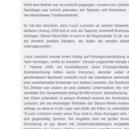
Nicht dem Betrieb war es schlecht gegangen, sondern den jüdisc
Nachfolger war schnell gefunden: der Tapezier und Dekorateur
den Wandsbeker Traditionsbetrieb.
Es hat den Anschein, dass Louis Levisohn an seinem Gewerbe 
weiteren Umzug 1939 ließ er sich als Tapezier, wohnhaft Brahmsa
eintragen. Seinen Beruf übte er auch in der Bogenstraße 15 ptr. aus
die ohnehin prekäre Situation, als Juden die meisten selbst
untersagt wurden.
Louis Levisohn musste einen Antrag auf Fürsorgeunterstützung st
"kein Vermögen, nichts zu erwarten". Dessen ungeachtet erfolgte
7. Februar 1939, ein Kontrollbesuch eines Fürsorgemitarbe
Zimmerwohnung lebten sechs Personen, darunter außer 
geschiedenen Bernhard Levisohn noch die arbeitslose verheirate
eine unverheiratete Schwester von Helene Levisohn, die Rentner
Ein Zimmer war zudem an eine jüdische Untermieterin, die nich
vermietet. Die Gesamtmiete betrug 85 RM einschl. Zentralheizung.
den Eltern unterstützt. In seinem Protokoll verwies der Kontrolle
Levisohn, der als ehemaliger Teilhaber der Strauss-Werke mutma
verfüge, so dass er in der Lage sein dürfe, die Eltern zu unterstütze
"(Louis) Levisohn sowie seine Frau sind in ihren Aussagen sehr
sich gegenseitig Zeichen. Die Angaben sind mit großer Vorsi
Einrichtung ist gut. Bevor mit U(nterhaltszahlungen) eingetre