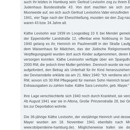
auch ihr letztes in Hamburg sein: Gertrud Levisohn zog zu ihrem
Judenhaus Bundesstraße 43. Von dort machten sie sich z
Moorweide auf, wo sich auch Gertrud Levisohns Vater einzufinden
1941, vier Tage nach der Eheschließung, mussten sie den Zug nac
waren 43 bzw. 34 Jahre alt.
Käthe Levisohn war 1939 im Loogestieg 10 II. bei Mendel gemelde
der Eppendorfer Landstraße 12, offenbar eine Notlösung in Sa
1940 gelang es ihr, Heinrich im Paulinenstift in der Straße Lauf
dem Waisenhaus für Mädchen, das der Jüdische Religionsverba
Verpflegungsgeld wurden dort auch Kinder aufgenommen, deren Elt
versorgen konnten. Käthe Levinsohn verfügte über ein Spargut
2000 RM, die jedoch ihrer Mutter gehörten. Dennoch wurde sie nun
aufgefordert, den Betrag als Unterhalt für ihr Kind heranzuzieh
der Devisenstelle erklärte sie am 21. März 1940: "Ich verdiene als 
RM, wovon ich 30 RM Pflegegeld für meinen Sohn Heinrich Israel
Extraausgaben zu zahlen habe. Käthe Sara Levisohn, geb. Mayer.”
Ihre Lage verschlechterte sich 1940 noch durch Krankheit, sie ve
Ab August 1941 war sie in Altona, Große Prinzenstraße 28, bei G
bis zur Deportation wohnte.
Die 36-jährige Käthe Levisohn, der vierjährige Heinrich und dess
Mayer wurden am 18. November 1941 ebenfalls nach Mins
www.stolpersteine-hamburg.de). Möglicherweise trafen sie 