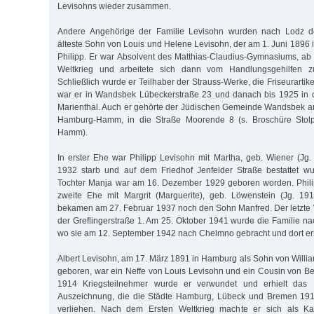
Levisohns wieder zusammen.
Andere Angehörige der Familie Levisohn wurden nach Lodz dep
älteste Sohn von Louis und Helene Levisohn, der am 1. Juni 189
Philipp. Er war Absolvent des Matthias-Claudius-Gymnasiums, ab
Weltkrieg und arbeitete sich dann vom Handlungsgehilfen z
Schließlich wurde er Teilhaber der Strauss-Werke, die Friseurartike
war er in Wandsbek Lübeckerstraße 23 und danach bis 1925 in d
Marienthal. Auch er gehörte der Jüdischen Gemeinde Wandsbek a
Hamburg-Hamm, in die Straße Moorende 8 (s. Broschüre Stolp
Hamm).
In erster Ehe war Philipp Levisohn mit Martha, geb. Wiener (Jg. 
1932 starb und auf dem Friedhof Jenfelder Straße bestattet 
Tochter Manja war am 16. Dezember 1929 geboren worden. Phili
zweite Ehe mit Margrit (Marguerite), geb. Löwenstein (Jg. 191
bekamen am 27. Februar 1937 noch den Sohn Manfred. Der letzte 
der Greflingerstraße 1. Am 25. Oktober 1941 wurde die Familie na
wo sie am 12. September 1942 nach Chelmno gebracht und dort e
Albert Levisohn, am 17. März 1891 in Hamburg als Sohn von Willi
geboren, war ein Neffe von Louis Levisohn und ein Cousin von Be
1914 Kriegsteilnehmer wurde er verwundet und erhielt das 
Auszeichnung, die die Städte Hamburg, Lübeck und Bremen 1915
verliehen. Nach dem Ersten Weltkrieg machte er sich als Kau