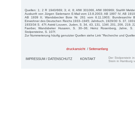
Quellen: 1; 2 R 1940/669; 3; 4; 8; AfW 301066, AfW 080969; StaHH Melde
Auskunft von Jürgen Sielemann E-Mail vom 13.8.2003; AB 1897 IV, AB 1910
AB 1939 II; Wandsbecker Bote Nr. 261 vom 6.11.1903; Bundesarchiv Ber
Einwohner des Deutschen Reichs 1933–1945; Jahrbuch, 1929/30 S. 37, 1931/
1933/34 S. 47f; Astrid Louven, Juden, S. 34, 43, 131, 134f, 201, 206, 219, 
Faerber, Wandsbeker Husaren, S. 30–36; Heinz Rosenberg, Jahre, S. 
Stolpersteine, S. 107f.
Zur Nummerierung häufig genutzter Quellen siehe Link "Recherche und Quelle
druckansicht
/
Seitenanfang
Der Stolperstein i
IMPRESSUM / DATENSCHUTZ
KONTAKT
Stein in Hamburg v