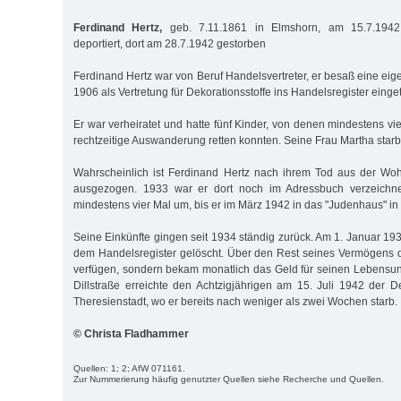
Ferdinand Hertz,
geb. 7.11.1861 in Elmshorn, am 15.7.1942
deportiert, dort am 28.7.1942 gestorben
Ferdinand Hertz war von Beruf Handelsvertreter, er besaß eine eig
1906 als Vertretung für Dekorationsstoffe ins Handelsregister eing
Er war verheiratet und hatte fünf Kinder, von denen mindestens vi
rechtzeitige Auswanderung retten konnten. Seine Frau Martha starb
Wahrscheinlich ist Ferdinand Hertz nach ihrem Tod aus der Woh
ausgezogen. 1933 war er dort noch im Adressbuch verzeichn
mindestens vier Mal um, bis er im März 1942 in das "Judenhaus" in 
Seine Einkünfte gingen seit 1934 ständig zurück. Am 1. Januar 19
dem Handelsregister gelöscht. Über den Rest seines Vermögens dur
verfügen, sondern bekam monatlich das Geld für seinen Lebensunte
Dillstraße erreichte den Achtzigjährigen am 15. Juli 1942 der D
Theresienstadt, wo er bereits nach weniger als zwei Wochen starb.
© Christa Fladhammer
Quellen: 1; 2; AfW 071161.
Zur Nummerierung häufig genutzter Quellen siehe Recherche und Quellen.