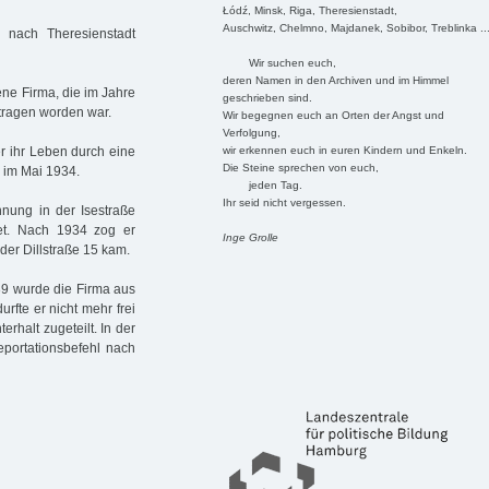
Łódź, Minsk, Riga, Theresienstadt,
Auschwitz, Chelmno, Majdanek, Sobibor, Treblinka ..
 nach Theresienstadt
Wir suchen euch,
deren Namen in den Archiven und im Himmel
ene Firma, die im Jahre
geschrieben sind.
etragen worden war.
Wir begegnen euch an Orten der Angst und
Verfolgung,
wir erkennen euch in euren Kindern und Enkeln.
er ihr Leben durch eine
Die Steine sprechen von euch,
 im Mai 1934.
jeden Tag.
Ihr seid nicht vergessen.
nung in der Isestraße
et. Nach 1934 zog er
Inge Grolle
der Dillstraße 15 kam.
39 wurde die Firma aus
fte er nicht mehr frei
rhalt zugeteilt. In der
eportationsbefehl nach