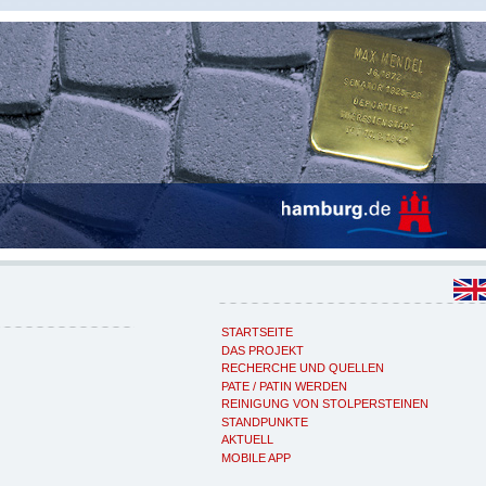
STARTSEITE
DAS PROJEKT
RECHERCHE UND QUELLEN
PATE / PATIN WERDEN
REINIGUNG VON STOLPERSTEINEN
STANDPUNKTE
AKTUELL
MOBILE APP