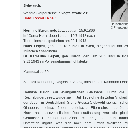
Siehe auch:
Weitere Stolpersteine in
Vogteistraße 23
:
Hans Konrad Leipelt
Dr. Katharin
© Privatbesi
Hermine Baron,
geb. Löw, geb. am 15.9.1866
in ˇCerná Hora, deportiert am 19.7.1942 nach
Theresienstadt, gestorben am 22.1.1943
Hans Leipelt,
geb. am 18.7.1921 in Wien, hingerichtet am 29
München-Stadelheim
Dr. Katharina Leipelt,
geb. Baron, geb. am 28.5.1892 in Bos
9.12.1943 im Polizeigefängnis Fuhlsbüttel
Mannesallee 20
Stadtteil Rönneburg, Vogteistraße 23 (Hans Leipelt, Katharina Leipe
Hermine Baron war evangelischen Glaubens. Durch die 
Reichsbürgergesetz wurde sie im Juli 1939 ohne ihr Zutun Mitglie
der Juden in Deutschland (siehe Glossar), obwohl sie sich sch
Glaubensgemeinschaft, der ihre jüdischen Eltern einst angehört h
Nach nationalsozialistischer Rechtsauffassung war sie gleich
Geburtsort ˇCerná Hora bei Brünn in Mähren gehörte im 19. Jahrh
Österreich-Ungarn, was sich nach dem Ersten Weltkrieg m