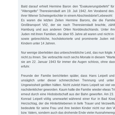
Bald darauf erhielt Hermine Baron den "Evakuierungsbefehl" für
"Altersgetto" Theresienstadt am 19. Juli 1942. Am Vorabend des 
ihrer Wiener Schwiegertochter in einem Abschiedsbrief Lebewohl:
Es waren die letzten Zeilen Hermine Barons, die die Familie
Großtransport VI/2, der sie nach Theresienstadt brachte, zä
Hamburg und aus anderen Orten Norddeutschlands. Unter ih
Juden mit ihren Familien, die über 65 Jahre alt waren und nicht in
sowie gebrechliche, hochdekorierte und prominente Juden mit
Kindern unter 14 Jahren.
Nur wenige überlebten das unbeschreibliche Leid, das nun folgte.
nicht zu ihnen. Sie verbrachte noch sechs Monate in diesem "Wart
sie am 22. Januar 1943 für immer die Augen schloss, ohne dass
erfuhr.
Freunde der Familie berichteten später, dass Hans Leipelt und
unsäglich unter dieser schmerzlichen Trennung und unter
Ungewissheit gelitten hätten. Nicht zuletzt Hans Leipelt sei viel 
nachdenklicher geworden. Kaum hatte die Familie wieder etwas Trit
erneut durch eine Hiobsbotschaft aus der Bahn geworfen. Am 23
Konrad Leipelt völlig unerwartet während einer Kur in Bad Kis
Herzschlag, der die Hinterbliebenen in tiefe Trauer und Verzweifl
bedeutete für seine Frau und ihre beiden Kinder nicht nur den
bzw. Vaters, sondern auch das drohende Ende vieler Ausnahmerege