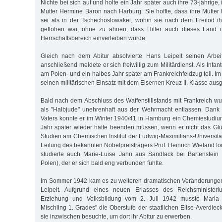
Nichte bei sich auf und holte ein Jahr später auch ihre 73-jährige,
Mutter Hermine Baron nach Harburg. Sie hoffte, dass ihre Mutter 
sei als in der Tschechoslowakei, wohin sie nach dem Freitod 
geflohen war, ohne zu ahnen, dass Hitler auch dieses Land
Herrschaftsbereich einverleiben würde.
Gleich nach dem Abitur absolvierte Hans Leipelt seinen Arbei
anschließend meldete er sich freiwillig zum Militärdienst. Als Infa
am Polen- und ein halbes Jahr später am Frankreichfeldzug teil. Im
seinen militärischen Einsatz mit dem Eisernen Kreuz II. Klasse aus
Bald nach dem Abschluss des Waffenstillstands mit Frankreich w
als "Halbjude" unehrenhaft aus der Wehrmacht entlassen. Dank 
Vaters konnte er im Winter 1940/41 in Hamburg ein Chemiestudiu
Jahr später wieder hätte beenden müssen, wenn er nicht das Glü
Studien am Chemischen Institut der Ludwig-Maximilians-Universitä
Leitung des bekannten Nobelpreisträgers Prof. Heinrich Wieland for
studierte auch Marie-Luise Jahn aus Sandlack bei Bartenstein 
Polen), der er sich bald eng verbunden fühlte.
Im Sommer 1942 kam es zu weiteren dramatischen Veränderungen
Leipelt. Aufgrund eines neuen Erlasses des Reichsministeriu
Erziehung und Volksbildung vom 2. Juli 1942 musste Maria Le
Mischling 1. Grades" die Oberstufe der staatlichen Elise-Averdiec
sie inzwischen besuchte, um dort ihr Abitur zu erwerben.