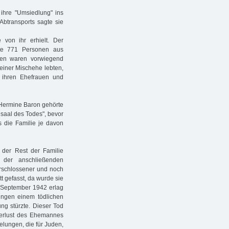
 ihre "Umsiedlung" ins
Abtransports sagte sie
 von ihr erhielt. Der
hlte 771 Personen aus
nen waren vorwiegend
 einer Mischehe lebten,
 ihren Ehefrauen und
 Hermine Baron gehörte
esaal des Todes", bevor
 die Familie je davon
 der Rest der Familie
 der anschließenden
verschlossener und noch
t gefasst, da wurde sie
. September 1942 erlag
singen einem tödlichen
ung stürzte. Dieser Tod
 Verlust des Ehemannes
lungen, die für Juden,