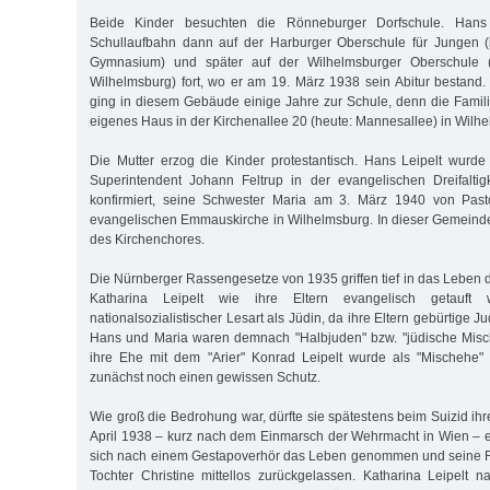
Beide Kinder besuchten die Rönneburger Dorfschule. Hans 
Schullaufbahn dann auf der Harburger Oberschule für Jungen (h
Gymnasium) und später auf der Wilhelmsburger Oberschule (he
Wilhelmsburg) fort, wo er am 19. März 1938 sein Abitur bestand
ging in diesem Gebäude einige Jahre zur Schule, denn die Famili
eigenes Haus in der Kirchenallee 20 (heute: Mannesallee) in Wilh
Die Mutter erzog die Kinder protestantisch. Hans Leipelt wurd
Superintendent Johann Feltrup in der evangelischen Dreifaltig
konfirmiert, seine Schwester Maria am 3. März 1940 von Pasto
evangelischen Emmauskirche in Wilhelmsburg. In dieser Gemeinde
des Kirchenchores.
Die Nürnberger Rassengesetze von 1935 griffen tief in das Leben 
Katharina Leipelt wie ihre Eltern evangelisch getauft
nationalsozialistischer Lesart als Jüdin, da ihre Eltern gebürtige 
Hans und Maria waren demnach "Halbjuden" bzw. "jüdische Misch
ihre Ehe mit dem "Arier" Konrad Leipelt wurde als "Mischehe" e
zunächst noch einen gewissen Schutz.
Wie groß die Bedrohung war, dürfte sie spätestens beim Suizid ih
April 1938 – kurz nach dem Einmarsch der Wehrmacht in Wien – e
sich nach einem Gestapoverhör das Leben genommen und seine Fr
Tochter Christine mittellos zurückgelassen. Katharina Leipelt