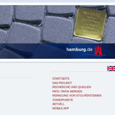
STARTSEITE
DAS PROJEKT
RECHERCHE UND QUELLEN
PATE / PATIN WERDEN
REINIGUNG VON STOLPERSTEINEN
STANDPUNKTE
AKTUELL
MOBILE APP