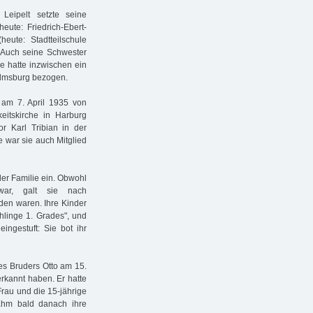
Leipelt setzte seine
eute: Friedrich-Ebert-
ute: Stadtteilschule
. Auch seine Schwester
e hatte inzwischen ein
elmsburg bezogen.
e am 7. April 1935 von
keitskirche in Harburg
r Karl Tribian in der
 war sie auch Mitglied
der Familie ein. Obwohl
 war, galt sie nach
Juden waren. Ihre Kinder
linge 1. Grades", und
ingestuft: Sie bot ihr
res Bruders Otto am 15.
rkannt haben. Er hatte
au und die 15-jährige
 nahm bald danach ihre