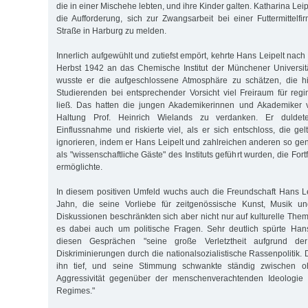
die in einer Mischehe lebten, und ihre Kinder galten. Katharina Leip
die Aufforderung, sich zur Zwangsarbeit bei einer Futtermittelf
Straße in Harburg zu melden.
Innerlich aufgewühlt und zutiefst empört, kehrte Hans Leipelt nac
Herbst 1942 an das Chemische Institut der Münchener Universit
wusste er die aufgeschlossene Atmosphäre zu schätzen, die h
Studierenden bei entsprechender Vorsicht viel Freiraum für reg
ließ. Das hatten die jungen Akademikerinnen und Akademiker 
Haltung Prof. Heinrich Wielands zu verdanken. Er duldete
Einflussnahme und riskierte viel, als er sich entschloss, die ge
ignorieren, indem er Hans Leipelt und zahlreichen anderen so ge
als "wissenschaftliche Gäste" des Instituts geführt wurden, die For
ermöglichte.
In diesem positiven Umfeld wuchs auch die Freundschaft Hans Le
Jahn, die seine Vorliebe für zeitgenössische Kunst, Musik und 
Diskussionen beschränkten sich aber nicht nur auf kulturelle The
es dabei auch um politische Fragen. Sehr deutlich spürte Hans
diesen Gesprächen "seine große Verletztheit aufgrund d
Diskriminierungen durch die nationalsozialistische Rassenpolitik.
ihn tief, und seine Stimmung schwankte ständig zwischen 
Aggressivität gegenüber der menschenverachtenden Ideologie 
Regimes."