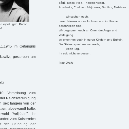
Łódź, Minsk, Riga, Theresienstadt,
Auschwitz, Chelmno, Majdanek, Sobibor, Treblinka ..
Wir suchen euch,
deren Namen in den Archiven und im Himmel
a Leipelt, geb. Baron
geschrieben sind.
tz
Wir begegnen euch an Orten der Angst und
Verfolgung,
wir erkennen euch in euren Kindern und Enkeln.
Die Steine sprechen von euch,
.1.1945 im Gefängnis
jeden Tag.
Ihr seid nicht vergessen.
kowitz, gestorben am
Inge Grolle
lt)
10. Verordnung zum
d der Reichsvereinigung
on seit langem von der
atten, abgewandt hatte.
wohl "Volljüdin". Ihr
undert zum Kaiserreich
it der Gründung der