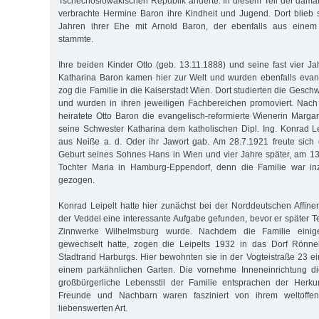
Tschechoslowakischen Republik änderte. In diesem Teil der dam
verbrachte Hermine Baron ihre Kindheit und Jugend. Dort blieb 
Jahren ihrer Ehe mit Arnold Baron, der ebenfalls aus einem 
stammte.
Ihre beiden Kinder Otto (geb. 13.11.1888) und seine fast vier J
Katharina Baron kamen hier zur Welt und wurden ebenfalls evang
zog die Familie in die Kaiserstadt Wien. Dort studierten die Geschw
und wurden in ihren jeweiligen Fachbereichen promoviert. Nach
heiratete Otto Baron die evangelisch-reformierte Wienerin Marga
seine Schwester Katharina dem katholischen Dipl. Ing. Konrad Le
aus Neiße a. d. Oder ihr Jawort gab. Am 28.7.1921 freute sich
Geburt seines Sohnes Hans in Wien und vier Jahre später, am 13
Tochter Maria in Hamburg-Eppendorf, denn die Familie war in
gezogen.
Konrad Leipelt hatte hier zunächst bei der Norddeutschen Affiner
der Veddel eine interessante Aufgabe gefunden, bevor er später T
Zinnwerke Wilhelmsburg wurde. Nachdem die Familie einig
gewechselt hatte, zogen die Leipelts 1932 in das Dorf Rönne
Stadtrand Harburgs. Hier bewohnten sie in der Vogteistraße 23 ein
einem parkähnlichen Garten. Die vornehme Inneneinrichtung d
großbürgerliche Lebensstil der Familie entsprachen der Herkun
Freunde und Nachbarn waren fasziniert von ihrem weltoffe
liebenswerten Art.