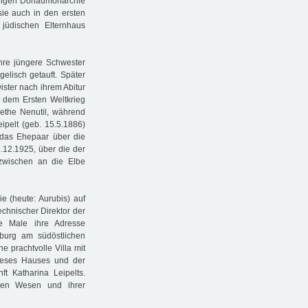
aligen Donaumonarchie
sie auch in den ersten
jüdischen Elternhaus
ahre jüngere Schwester
elisch getauft. Später
ister nach ihrem Abitur
 dem Ersten Weltkrieg
rethe Nenutil, während
ipelt (geb. 15.5.1886)
 das Ehepaar über die
.12.1925, über die der
zwischen an die Elbe
ie (heute: Aurubis) auf
echnischer Direktor der
e Male ihre Adresse
burg am südöstlichen
e prachtvolle Villa mit
ieses Hauses und der
ft Katharina Leipelts.
nen Wesen und ihrer