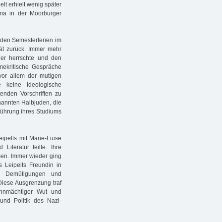
elt erhielt wenig später
irma in der Moorburger
h den Semesterferien im
ät zurück. Immer mehr
ier herrschte und den
imekritische Gespräche
vor allem der mutigen
 keine ideologische
ltenden Vorschriften zu
nannten Halbjuden, die
tführung ihres Studiums
ipelts mit Marie-Luise
Literatur teilte. Ihre
men. Immer wieder ging
 Leipelts Freundin in
er Demütigungen und
 Diese Ausgrenzung traf
ohnmächtiger Wut und
und Politik des Nazi-