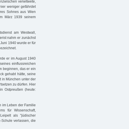
 inzwischen verwitwete,
hier weniger gefährdet
ihres Sohnes aus Wien
 im März 1939 seinem
tsdienst am Westwall,
nterist nahm er zunächst
 Juni 1940 wurde er für
gezeichnet.
urde er im August 1940
seines einflussreichen
m beginnen, das er ein
ck gehabt hätte, seine
t in München unter der
tsetzen zu dürfen. Hier
in Ostpreußen (heute:
 im Leben der Familie
ms für Wissenschaft,
ipelt als "jüdischer
k-Schule verlassen, die