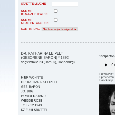
STADTTEILSUCHE
NUR MIT
BIOGRAFIETEXTEN
NUR MIT
STOLPERTONSTEIN
SORTIERUNG
DR. KATHARINA LEIPELT
Stolperton
(GEBORENE BARON) * 1892
Vogteistraße 23 (Harburg, Rönneburg)
Erzählerin: 
Sprecher/in
HIER WOHNTE
Dänekamp
DR. KATHARINA LEIPELT
GEB. BARON
JG. 1892
IM WIDERSTAND
WEISSE ROSE
TOT 9.12.1943
KZ FUHLSBÜTTEL