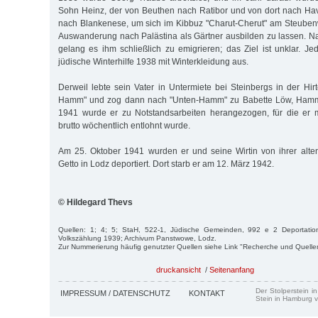
Sohn Heinz, der von Beuthen nach Ratibor und von dort nach Ha
nach Blankenese, um sich im Kibbuz "Charut-Cherut" am Steuben
Auswanderung nach Palästina als Gärtner ausbilden zu lassen. 
gelang es ihm schließlich zu emigrieren; das Ziel ist unklar. Jed
jüdische Winterhilfe 1938 mit Winterkleidung aus.
Derweil lebte sein Vater in Untermiete bei Steinbergs in der Hir
Hamm" und zog dann nach "Unten-Hamm" zu Babette Löw, Ham
1941 wurde er zu Notstandsarbeiten herangezogen, für die er 
brutto wöchentlich entlohnt wurde.
Am 25. Oktober 1941 wurden er und seine Wirtin von ihrer alt
Getto in Lodz deportiert. Dort starb er am 12. März 1942.
© Hildegard Thevs
Quellen: 1; 4; 5; StaH, 522-1, Jüdische Gemeinden, 992 e 2 Deportation
Volkszählung 1939; Archivum Panstwowe, Lodz.
Zur Nummerierung häufig genutzter Quellen siehe Link "Recherche und Quelle
druckansicht
/
Seitenanfang
Der Stolperstein i
IMPRESSUM / DATENSCHUTZ
KONTAKT
Stein in Hamburg v