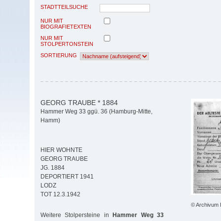
STADTTEILSUCHE
NUR MIT
BIOGRAFIETEXTEN
NUR MIT
STOLPERTONSTEIN
SORTIERUNG
GEORG TRAUBE * 1884
Hammer Weg 33 ggü. 36 (Hamburg-Mitte,
Hamm)
HIER WOHNTE
GEORG TRAUBE
JG. 1884
DEPORTIERT 1941
LODZ
TOT 12.3.1942
© Archivum
Weitere Stolpersteine in
Hammer Weg 33