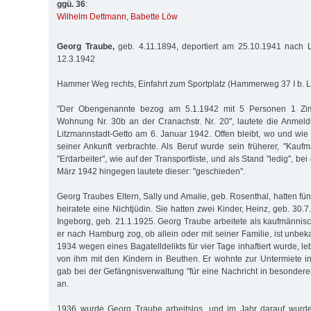
ggü. 36
:
Wilhelm Dettmann
,
Babette Löw
Georg Traube,
geb. 4.11.1894, deportiert am 25.10.1941 nach 
12.3.1942
Hammer Weg rechts, Einfahrt zum Sportplatz (Hammerweg 37 I b. 
"Der Obengenannte bezog am 5.1.1942 mit 5 Personen 1 Zi
Wohnung Nr. 30b an der Cranachstr. Nr. 20", lautete die Anmel
Litzmannstadt-Getto am 6. Januar 1942. Offen bleibt, wo und wie
seiner Ankunft verbrachte. Als Beruf wurde sein früherer, "Kaufm
"Erdarbeiter", wie auf der Transportliste, und als Stand "ledig", b
März 1942 hingegen lautete dieser: "geschieden".
Georg Traubes Eltern, Sally und Amalie, geb. Rosenthal, hatten fü
heiratete eine Nichtjüdin. Sie hatten zwei Kinder, Heinz, geb. 30.
Ingeborg, geb. 21.1.1925. Georg Traube arbeitete als kaufmännisc
er nach Hamburg zog, ob allein oder mit seiner Familie, ist unbe
1934 wegen eines Bagatelldelikts für vier Tage inhaftiert wurde, le
von ihm mit den Kindern in Beuthen. Er wohnte zur Untermiete i
gab bei der Gefängnisverwaltung "für eine Nachricht in besonderen
an.
1936 wurde Georg Traube arbeitslos, und im Jahr darauf wurd