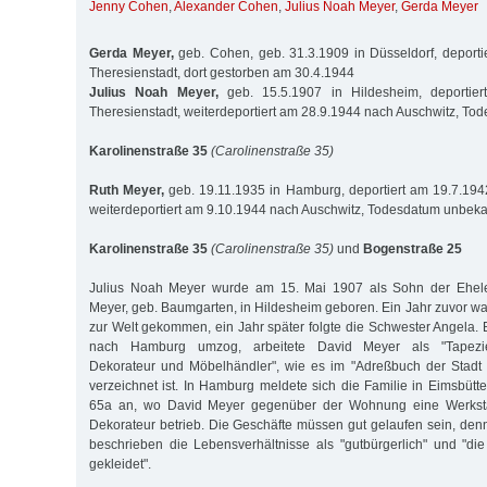
Jenny Cohen
,
Alexander Cohen
,
Julius Noah Meyer
,
Gerda Meyer
Gerda Meyer,
geb. Cohen, geb. 31.3.1909 in Düsseldorf, deport
Theresienstadt, dort gestorben am 30.4.1944
Julius Noah Meyer,
geb. 15.5.1907 in Hildesheim, deportie
Theresienstadt, weiterdeportiert am 28.9.1944 nach Auschwitz, T
Karolinenstraße 35
(Carolinenstraße 35)
Ruth Meyer,
geb. 19.11.1935 in Hamburg, deportiert am 19.7.194
weiterdeportiert am 9.10.1944 nach Auschwitz, Todesdatum unbek
Karolinenstraße 35
(Carolinenstraße 35)
und
Bogenstraße 25
Julius Noah Meyer wurde am 15. Mai 1907 als Sohn der Ehel
Meyer, geb. Baumgarten, in Hildesheim geboren. Ein Jahr zuvor w
zur Welt gekommen, ein Jahr später folgte die Schwester Angela. 
nach Hamburg umzog, arbeitete David Meyer als "Tapeziere
Dekorateur und Möbelhändler", wie es im "Adreßbuch der Stadt
verzeichnet ist. In Hamburg meldete sich die Familie in Eimsbütt
65a an, wo David Meyer gegenüber der Wohnung eine Werkstat
Dekorateur betrieb. Die Geschäfte müssen gut gelaufen sein, den
beschrieben die Lebensverhältnisse als "gutbürgerlich" und "di
gekleidet".