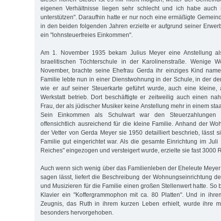
eigenen Verhältnisse liegen sehr schlecht und ich habe auch
unterstützen". Daraufhin hatte er nur noch eine ermäßigte Gemein
in den beiden folgenden Jahren erzielte er aufgrund seiner Erwer
ein "lohnsteuerfreies Einkommen".
Am 1. November 1935 bekam Julius Meyer eine Anstellung al
Israelitischen Töchterschule in der Karolinenstraße. Wenige 
November, brachte seine Ehefrau Gerda ihr einziges Kind name
Familie lebte nun in einer Dienstwohnung in der Schule, in der der
wie er auf seiner Steuerkarte geführt wurde, auch eine kleine, 
Werkstatt betrieb. Dort beschäftigte er zeitweilig auch einen n
Frau, der als jüdischer Musiker keine Anstellung mehr in einem staa
Sein Einkommen als Schulwart war den Steuerzahlungen z
offensichtlich ausreichend für die kleine Familie. Anhand der Wo
der Vetter von Gerda Meyer sie 1950 detailliert beschrieb, lässt 
Familie gut eingerichtet war. Als die gesamte Einrichtung im Jul
Reiches" eingezogen und versteigert wurde, erzielte sie fast 3000 
Auch wenn sich wenig über das Familienleben der Eheleute Meyer 
sagen lässt, liefert die Beschreibung der Wohnungseinrichtung d
und Musizieren für die Familie einen großen Stellenwert hatte. S
Klavier ein "Koffergrammophon mit ca. 80 Platten". Und in ihr
Zeugnis, das Ruth in ihrem kurzen Leben erhielt, wurde ihre 
besonders hervorgehoben.