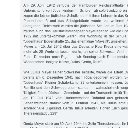
Am 29. April 1942 verfügte der Hamburger Reichsstatthalter 
Unterrichtung von Judenkindern in Schulen ab sofort aufzuhören
zogen die letzten jüdischen Schulkinder mit ihren Lehrern in da
Papendamm 3 und das Schulgebäude wurde zur weiteren N
übergeben. Reichsweit wurden die jüdischen Schulen im Juni 19
musste auch das Hausmeisterehepaar Meyer ebenso wie die Elter
1939 mit untergekommen waren, ihre Wohnung in der Schule
"Judenhaus" Bogenstraße 25, das ehemalige "Maystift", umziehen. 
Meyer am 15. Juli 1942 über das Deutsche Rote Kreuz eine kurz
mehr als 25 Worte umfassen durfte, an seine Schwester Anni in
Eltern Dezember nach Riga, …, wir Sonntag nach Theresiensta
Wiedersehen. Innigste Küsse, Julius, Gerda, Ruth".
Wie Julius Meyer seiner Schwester mitteilte, waren die Eltern
bereits am 6. Dezember 1941 nach Riga deportiert worden. Si
"Judenhaus" Kleiner Schäferkamp 32 unterkommen müssen. Jul
Familie und den Schwiegereltern standen – wahrscheinlich wege
Tätigkeit für die Jüdische Gemeinde – auf der Transportliste für Th
am 19. Juli 1942 vom Hannoverschen Bahnhof aus gebracht 
Lebenszeichen stammt vom 2. Februar 1942, als Julius erneu
schrieb: "Alle 3 gesund. Gerda Julius arbeiten. Hoffen Euch ges
Theresienstadt L 229".
Gerda Meyer starb am 30. April 1944 im Getto Theresienstadt. Ih