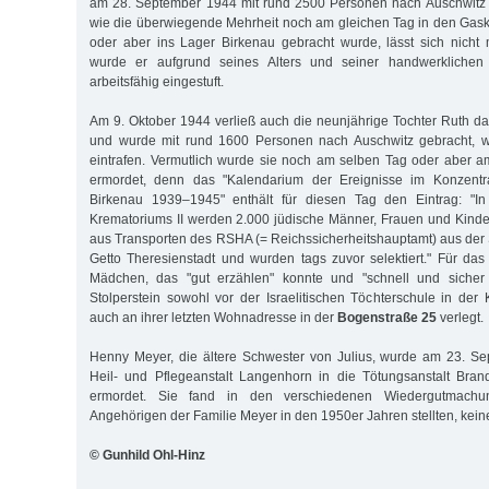
am 28. September 1944 mit rund 2500 Personen nach Auschwitz w
wie die überwiegende Mehrheit noch am gleichen Tag in den Gas
oder aber ins Lager Birkenau gebracht wurde, lässt sich nicht 
wurde er aufgrund seines Alters und seiner handwerklichen
arbeitsfähig eingestuft.
Am 9. Oktober 1944 verließ auch die neunjährige Tochter Ruth da
und wurde mit rund 1600 Personen nach Auschwitz gebracht, w
eintrafen. Vermutlich wurde sie noch am selben Tag oder aber 
ermordet, denn das "Kalendarium der Ereignisse im Konzentra
Birkenau 1939–1945" enthält für diesen Tag den Eintrag: "
Krematoriums II werden 2.000 jüdische Männer, Frauen und Kinde
aus Transporten des RSHA (= Reichssicherheitshauptamt) aus de
Getto Theresienstadt und wurden tags zuvor selektiert." Für das
Mädchen, das "gut erzählen" konnte und "schnell und sicher 
Stolperstein sowohl vor der Israelitischen Töchterschule in der 
auch an ihrer letzten Wohnadresse in der
Bogenstraße 25
verlegt.
Henny Meyer, die ältere Schwester von Julius, wurde am 23. S
Heil- und Pflegeanstalt Langenhorn in die Tötungsanstalt Bra
ermordet. Sie fand in den verschiedenen Wiedergutmachun
Angehörigen der Familie Meyer in den 1950er Jahren stellten, kein
© Gunhild Ohl-Hinz