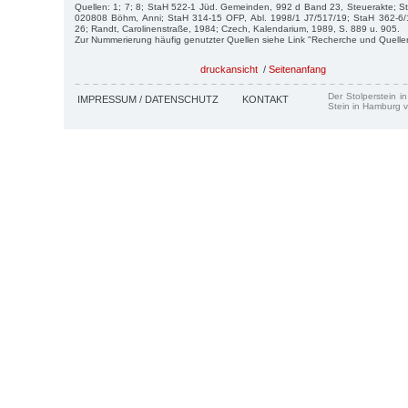
Quellen: 1; 7; 8; StaH 522-1 Jüd. Gemeinden, 992 d Band 23, Steuerakte; S
020808 Böhm, Anni; StaH 314-15 OFP, Abl. 1998/1 J7/517/19; StaH 362-6/
26; Randt, Carolinenstraße, 1984; Czech, Kalendarium, 1989, S. 889 u. 905.
Zur Nummerierung häufig genutzter Quellen siehe Link "Recherche und Quelle
druckansicht
/
Seitenanfang
Der Stolperstein i
IMPRESSUM / DATENSCHUTZ
KONTAKT
Stein in Hamburg v