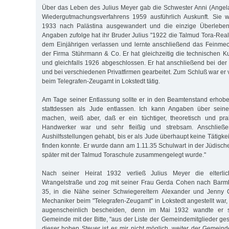
Über das Leben des Julius Meyer gab die Schwester Anni (Angel
Wiedergutmachungsverfahrens 1959 ausführlich Auskunft. Sie w
1933 nach Palästina ausgewandert und die einzige Überlebend
Angaben zufolge hat ihr Bruder Julius "1922 die Talmud Tora-Rea
dem Einjährigen verlassen und lernte anschließend das Feinme
der Firma Stührmann & Co. Er hat gleichzeitig die technischen Ku
und gleichfalls 1926 abgeschlossen. Er hat anschließend bei de
und bei verschiedenen Privatfirmen gearbeitet. Zum Schluß war er 
beim Telegrafen-Zeugamt in Lokstedt tätig.
Am Tage seiner Entlassung sollte er in den Beamtenstand erhob
stattdessen als Jude entlassen. Ich kann Angaben über seine
machen, weiß aber, daß er ein tüchtiger, theoretisch und prak
Handwerker war und sehr fleißig und strebsam. Anschließ
Aushilfsstellungen gehabt, bis er als Jude überhaupt keine Tätigke
finden konnte. Er wurde dann am 1.11.35 Schulwart in der Jüdisc
später mit der Talmud Toraschule zusammengelegt wurde."
Nach seiner Heirat 1932 verließ Julius Meyer die elterl
Wrangelstraße und zog mit seiner Frau Gerda Cohen nach Barm
35, in die Nähe seiner Schwiegereltern Alexander und Jenny 
Mechaniker beim "Telegrafen-Zeugamt" in Lokstedt angestellt war,
augenscheinlich bescheiden, denn im Mai 1932 wandte er s
Gemeinde mit der Bitte, "aus der Liste der Gemeindemitglieder ge
dieser hohen Steuer ist es mir nicht möglich, weiter der Gemei