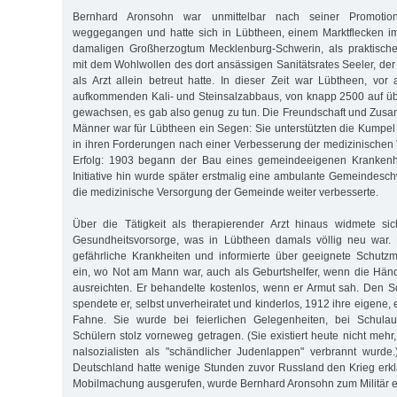
Bernhard Aronsohn war unmittelbar nach seiner Promoti
weggegangen und hatte sich in Lübtheen, einem Marktflecken im
damaligen Großherzogtum Mecklenburg-Schwerin, als praktischer
mit dem Wohlwollen des dort ansässigen Sanitätsrates Seeler, der
als Arzt allein betreut hatte. In dieser Zeit war Lübtheen, v
aufkommenden Kali- und Steinsalzabbaus, von knapp 2500 auf 
gewachsen, es gab also genug zu tun. Die Freundschaft und Zus
Männer war für Lübtheen ein Segen: Sie unterstützten die Kumpe
in ihren Forderungen nach einer Verbesserung der medizinischen
Erfolg: 1903 begann der Bau eines gemeindeeigenen Krankenh
Initiative hin wurde später erstmalig eine ambulante Gemeindesch
die medizinische Versorgung der Gemeinde weiter verbesserte.
Über die Tätigkeit als therapierender Arzt hinaus widmete s
Gesundheitsvorsorge, was in Lübtheen damals völlig neu war. E
gefährliche Krank­heiten und informierte über geeignete Schut
ein, wo Not am Mann war, auch als Geburtshelfer, wenn die Hä
ausreichten. Er behandelte kostenlos, wenn er Armut sah. Den S
spendete er, selbst unverheiratet und kinderlos, 1912 ihre eigene, e
Fahne. Sie wurde bei feierlichen Gelegenheiten, bei Schulau
Schülern stolz vorneweg getragen. (Sie existiert heute nicht mehr
nal­sozialisten als "schändlicher Judenlappen" verbrannt wurd
Deutschland hatte wenige Stunden zuvor Russland den Krieg erkl
Mobilmachung ausgerufen, wurde Bernhard Aronsohn zum Militär 