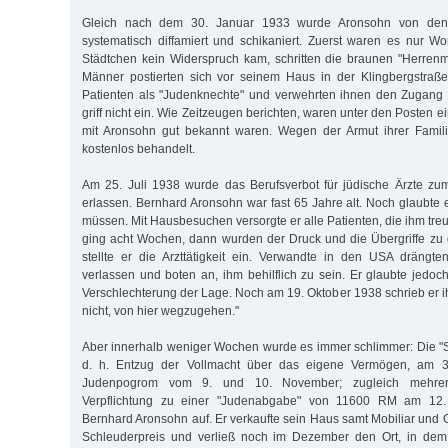
Gleich nach dem 30. Januar 1933 wurde Aronsohn von den 
systematisch diffamiert und schikaniert. Zuerst waren es nur W
Städtchen kein Widerspruch kam, schritten die braunen "Herren
Männer postierten sich vor seinem Haus in der Klingbergstraße
Patienten als "Judenknechte" und verwehrten ihnen den Zugang z
griff nicht ein. Wie Zeitzeugen berichten, waren unter den Posten e
mit Aronsohn gut bekannt waren. Wegen der Armut ihrer Familie
kostenlos behandelt.
Am 25. Juli 1938 wurde das Berufsverbot für jüdische Ärzte z
erlassen. Bernhard Aronsohn war fast 65 Jahre alt. Noch glaubte er
müssen. Mit Hausbesuchen versorgte er alle Patienten, die ihm tr
ging acht Wochen, dann wurden der Druck und die Übergriffe zu
stellte er die Arzttätigkeit ein. Verwandte in den USA drängt
verlassen und boten an, ihm behilflich zu sein. Er glaubte jedoc
Verschlechterung der Lage. Noch am 19. Oktober 1938 schrieb er i
nicht, von hier wegzugehen."
Aber innerhalb weniger Wochen wurde es immer schlimmer: Die "
d. h. Entzug der Vollmacht über das eigene Vermögen, am 3
Judenpogrom vom 9. und 10. November; zugleich mehrere
Verpflichtung zu einer "Judenabgabe" von 11600 RM am 12
Bernhard Aronsohn auf. Er verkaufte sein Haus samt Mobiliar und 
Schleuderpreis und verließ noch im Dezember den Ort, in dem