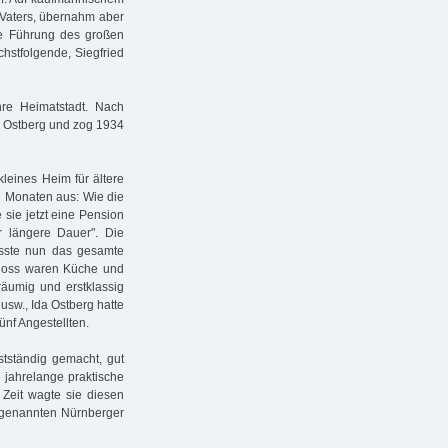
s Vaters, übernahm aber
ie Führung des großen
chstfolgende, Siegfried
hre Heimatstadt. Nach
r Ostberg und zog 1934
leines Heim für ältere
n Monaten aus: Wie die
sie jetzt eine Pension
r längere Dauer". Die
asste nun das gesamte
choss waren Küche und
räumig und erstklassig
sw., Ida Ostberg hatte
ünf Angestellten.
stständig gemacht, gut
e jahrelange praktische
r Zeit wagte sie diesen
sogenannten Nürnberger