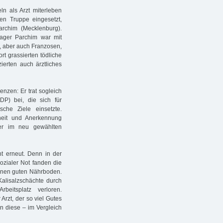
n als Arzt miterleben
en Truppe eingesetzt,
archim (Mecklenburg).
Lager Parchim war mit
, aber auch Franzosen,
t grassierten tödliche
ierten auch ärztliches
nzen: Er trat sogleich
P) bei, die sich für
ische Ziele einsetzte.
heit und Anerkennung
er im neu gewählten
ht erneut. Denn in der
ozialer Not fanden die
einen guten Nährboden.
alisalzschächte durch
eitsplatz verloren.
rzt, der so viel Gutes
nn diese – im Vergleich