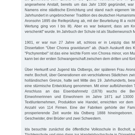
angesehene Anstalt, bereits um das Jahr 1300 gegründet, war t
Namens eine städtische Einrichtung und stand nach eigenem Ver
Jahrhundert in ungebrochener Tradition des deutschen Humanismu
Aronsohn 1895 die Reifeprüfung ab, mit der Beurteilung III a nic
Wertung ging von I bis III). Aber es war bekannt, dass am K
verschenkt" wurde. Im Jahrbuch der Schule ist als Studienwunsch M
1901, er war nun 27 Jahre alt, schloss er in Leipzig das Me
Dissertation "Über Chorea gravidarum" ab. (Nach Auskunft des 
"Pschyrembel" ist das eine leichte Form von Chorea minor, von Mu
kann bei der ersten Schwangerschaft zwischen dem dritten und fünf
Über Herkunft und Jugend Ida Ostbergs, der späteren Frau Aron
mehr. Bocholt, über Generationen ein verschlafenes Städtchen zw
holländischen Grenze, hatte seit Mitte des 19. Jahrhunderts, bes
eine stürmische Entwicklung genommen. Mit einer aufblühenden T
An­schluss an das Eisenbahnnetz (1878) wuchs die Be
Einwohnerinnen und Einwohnern im Jahre 1871 auf 13000
Textilunternehmen, Produktion wie Handel, erreichten vor dem 
Anzahl von 114 Firmen. Eine der Fabriken gehörte der Famil
prosperierende Zeit wurde Ida Ostberg 1888 hineingeboren. 
Geschwister, drei Brüder und zwei Schwestern.
Ida besuchte zunächst die öffentliche Volksschule in Bocholt, 
Töchterschule und ging dann zur Handelshochschule in Düsseldo