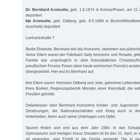
Dr. Bernhard Aronsohn,
geb. 1.8.1874 in Kolmar/Posen, am 11.
deportiert
Ida Aronsohn,
geb. Ostberg, geb. 8.5.1888 in Bocholt/Westfal
Auschwitz deportiert
Lenhartzstraße 7
Beide Eheleute, Bernhard wie Ida Aronsohn, stammten aus jüdisch
Seine Eltern waren der Fabrikant Sally Aronsohn und Rosalie, g
Familie war ursprünglich in dem Kreisstädtchen Chodziez/
preußischen Provinz Posen (dem heute polnischen Poznàn) ansäs
übergesiedelt. Hier wuchs Bernhard auf.
Ihre Eltern waren Hermann Ostberg und Julie, geborene Lebenstein,
Kreis Borken, Regierungsbezirk Münster, einer Kleinstadt, die se
Preußen gehörte.
Detailwissen über Bernhard Aronsohns Kinder- und Jugendzeit
Zerstörungen, die Nationalsozialisten und Krieg auch in d
hinterließen, fielen auch seine Unterlagen zum Opfer.
Spuren finden sich erst aus dem Jahr 1884. In den Schulj
Gymnasiums zum Heiligen Kreuz Dresden ist für den 21. April, er
alt geworden, sein Eintritt in die Quinta vermerkt. Die in 