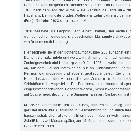
Gebiet bestens ausgebildet, arbeitete sie zunächst im Betrieb de
1911 nach dem Tod der Mutter – sie war nun 23 Jahre alt – d
Haushalts. Der jüngste Bruder, Walter, war zehn Jahre alt, der nä
(Fred), fünfzehn. 1923 starb auch der Vater.
1928 heiratete Ida Leopold Behr, einen Bremer, und verließ i
wenigen Jahren wurde die Ehe geschieden. Ida nannte sich wiede
von Bremen nach Hamburg.
Hier eröffnete sie in der Rothenbaumchaussee 233 zunächst ein k
Damen. Sie hatte Erfolg und weitete ihr Unternehmen nach einige
Zentralgewerbekartei Hamburg vom 9. Juli 1935 ausweist, meldete 
an, mit dem Ziel der "Vermietung nur an Einheimische und fü
Pension war großzügig und äußerst gepflegt angelegt: Sie umf
Haus, das waren drei Etagen mit je vier Zimmern. Im Kellerges
Schlafräume für Angestellte. Die Pensionszimmer wurden als ge
eingerichtet beschrieben. Geschirr, Wäsche, Schmuckgegenstände u
auf Qualität geachtet und hohe Summen investiert. Sie begann mit f
Mit 36/37 Jahren hatte sich Ida Ostberg nun erstmals völlig selb
gerüstet durch ihre Ausbildung in Geschäftsführung und durch ihr
hauswirtschaftliche Tätigkeit im Elternhaus – aber in welch eine
Schritt! Nur zwei Monate später, am 15. September, wurden die 
Gesetze verkündet.