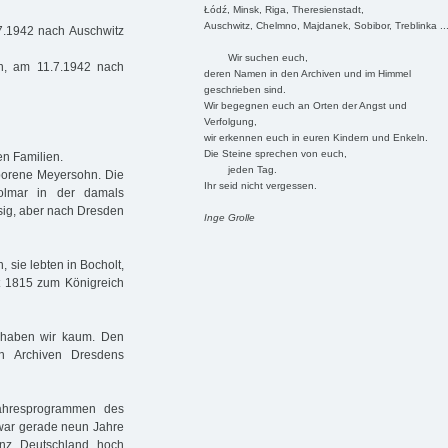
Łódź, Minsk, Riga, Theresienstadt,
Auschwitz, Chelmno, Majdanek, Sobibor, Treblinka ..
7.1942 nach Auschwitz
Wir suchen euch,
en, am 11.7.1942 nach
deren Namen in den Archiven und im Himmel
geschrieben sind.
Wir begegnen euch an Orten der Angst und
Verfolgung,
wir erkennen euch in euren Kindern und Enkeln.
Die Steine sprechen von euch,
en Familien.
jeden Tag.
eborene Meyersohn. Die
Ihr seid nicht vergessen.
Kolmar in der damals
sig, aber nach Dresden
Inge Grolle
 sie lebten in Bocholt,
it 1815 zum Königreich
 haben wir kaum. Den
en Archiven Dresdens
ahresprogrammen des
 war gerade neun Jahre
ganz Deutschland hoch