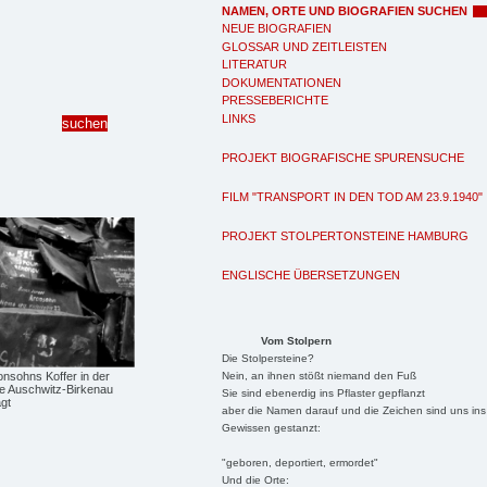
NAMEN, ORTE UND BIOGRAFIEN SUCHEN
NEUE BIOGRAFIEN
GLOSSAR UND ZEITLEISTEN
LITERATUR
DOKUMENTATIONEN
PRESSEBERICHTE
LINKS
PROJEKT BIOGRAFISCHE SPURENSUCHE
FILM "TRANSPORT IN DEN TOD AM 23.9.1940"
PROJEKT STOLPERTONSTEINE HAMBURG
ENGLISCHE ÜBERSETZUNGEN
Vom Stolpern
Die Stolpersteine?
Nein, an ihnen stößt niemand den Fuß
nsohns Koffer in der
e Auschwitz-Birkenau
Sie sind ebenerdig ins Pflaster gepflanzt
agt
aber die Namen darauf und die Zeichen sind uns ins
Gewissen gestanzt:
"geboren, deportiert, ermordet"
Und die Orte: