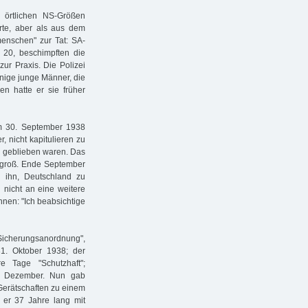
örtlichen NS-Größen
orte, aber als aus dem
menschen" zur Tat: SA-
 20, beschimpften die
ur Praxis. Die Polizei
inige junge Männer, die
n hatte er sie früher
um 30. September 1938
, nicht kapitulieren zu
eu geblieben waren. Das
 groß. Ende September
en ihn, Deutschland zu
h nicht an eine weitere
hnen: "Ich beabsichtige
Sicherungsanordnung",
1. Oktober 1938; der
 Tage "Schutzhaft";
. Dezember. Nun gab
Gerätschaften zu einem
 er 37 Jahre lang mit