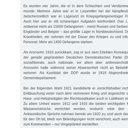
Es wurden vier Jahre, die er in dem Schlachten und Verstümmel
musste. Mehrere Jahre war er in Lazaretten bei der kämpfend
zwischenzeitlich war er Lagerarzt im Kriegsgefangenenlager P
Auch hier war er mit schwierigen Aufgaben konfrontiert. Das 
zeitweise mehr als 15000 Gefangenen – meist Russen und Serben
Engländer und Belgier – das größte Lager in Norddeutschland. Dor
Krankheiten, sie nahmen mit der Dauer des Krieges zu und infiz
Personal. Mehr als 1400 Gefangene starben.
Als Aronsohn 1918 zurückkam, zog er aus dem Erlebten Konseque
der gerade gegründeten Deutschen Demokratischen Partei (DD
sozialliberale, auch nationale, vor allem aber antirevanchist
Aronsohn hatte während seiner Abwesenheit nicht an Beliebt
verloren: Als Kandidat der DDP wurde er 1919 Abgeordnet
Gemeindeparlament.
Bei der folgenden Wahl 1921 kandidierte er vorsichtshalber nic
Enttäuschung vieler nach dem verlorenen Krieg und angesichts s
Hass- und Hetzpredigten der Rechtsradikalen auch in Lübtheen 
Zu allem Unheil waren 1912 und 1916 die beiden wichtigsten K
Wassereinbrüche vernichtet worden, wodurch viele den Arb
Antisemitische Sprüche nahmen bereits um 1920 zu, und auch der A
für den Ort tat, blieb von Beleidigungen nicht verschont, auch we
zum Kommenden – nur Vorgeplänkel darstellten.