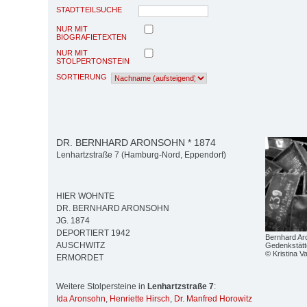
STADTTEILSUCHE
NUR MIT
BIOGRAFIETEXTEN
NUR MIT
STOLPERTONSTEIN
SORTIERUNG
DR. BERNHARD ARONSOHN * 1874
Lenhartzstraße 7 (Hamburg-Nord, Eppendorf)
HIER WOHNTE
DR. BERNHARD ARONSOHN
JG. 1874
DEPORTIERT 1942
Bernhard Aro
AUSCHWITZ
Gedenkstätt
© Kristina V
ERMORDET
Weitere Stolpersteine in
Lenhartzstraße 7
:
Ida Aronsohn
,
Henriette Hirsch
,
Dr. Manfred Horowitz