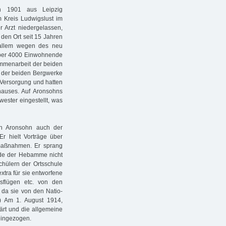
on 1901 aus Leipzig
 Kreis Ludwigslust im
 Arzt niedergelassen,
 den Ort seit 15 Jahren
or allem wegen des neu
über 4000 Einwohnende
ammenarbeit der beiden
l der beiden Bergwerke
 Versorgung und hatten
auses. Auf Aronsohns
wester eingestellt, was
ich Aronsohn auch der
r hielt Vorträge über
zmaßnahmen. Er sprang
nde der Hebamme nicht
chülern der Ortsschule
xtra für sie ent­worfene
sflügen etc. von den
, da sie von den Natio­
e.) Am 1. August 1914,
ärt und die allgemeine
eingezogen.