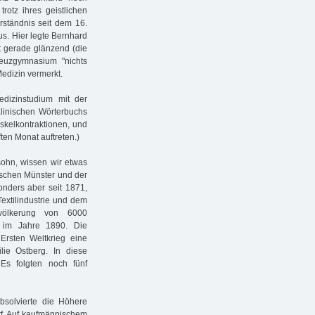
rotz ihres geistlichen
ständnis seit dem 16.
s. Hier legte Bernhard
ht gerade glänzend (die
reuzgymnasium "nichts
edizin vermerkt.
dizinstudium mit der
Klinischen Wörterbuchs
skelkontraktionen, und
ten Monat auftreten.)
sohn, wissen wir etwas
ischen Münster und der
onders aber seit 1871,
extilindustrie und dem
völkerung von 6000
 im Jahre 1890. Die
Ersten Weltkrieg eine
ie Ostberg. In diese
Es folgten noch fünf
absolvierte die Höhere
rf. Auf kaufmännischem