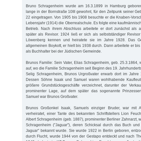
Bruno Schragenheim wurde am 16.3.1899 in Hamburg geboren.
lange in der Bornstraße 10III gewohnt, für den Zeitpunk seiner Ge
22 eingetragen. Von 1905 bis 1908 besuchte er die Knaben-Vorsc
Lebensjahr (1914) die Oberrealschule. Es folgte eine kaufmännisc
Betrieb. Nach ihrem Abschluss arbeitete er dort zunächst als an
später als Revisor. 1924 ließ er sich als selbstständiger Revisor
Löwenberg kennen und heiratete sie im Jahre 1928. Das Ges
allgemeinen Boykott, er hielt bis 1938 durch. Dann arbeitete er bi
als Buchhalter bei der Jüdischen Gemeinde.
Brunos Familie: Sein Vater, Elias Schragenheim, geb. 25.3.1864, 
auf, wo die Familie Schragenheim seit Beginn des 19. Jahrhundert
Selig Schragenheim, Brunos Urgroßvater erwarb dort im Jahre 
Dessen Söhne Isaak und Samuel waren wohlhabende Kaufleute.
größere Grundstücksgeschäfte verzeichnet, darunter der Verkau
prominenter Lage, auf dem später das sogenannte Prinzessenh
Samuel war Brunos Großvater.
Brunos Großonkel Isaak, Samuels einziger Bruder, war mit 
verheiratet, einer Tante des bekannten Schriftstellers Lion Feuc
Albert Schragenheim (geb. 1887), prominenter Berliner Zahnarzt, w
Schragenheim ("Jaguar"), deren Schicksal durch das Buch und
Jaguar" bekannt wurde. Sie wurde 1922 in Berlin geboren, entzo
durch Flucht, wurde 1944 von der Gestapo entdeckt und nach Ther