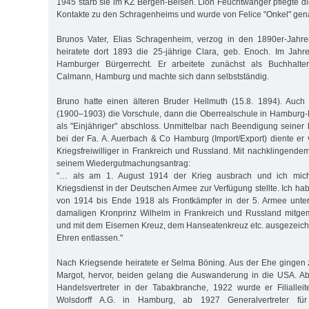
1945 starb sie im KZ Bergen-Belsen. Lion Feuchtwanger pflegte di
Kontakte zu den Schragenheims und wurde von Felice "Onkel" gen
Brunos Vater, Elias Schragenheim, verzog in den 1890er-Jah
heiratete dort 1893 die 25-jährige Clara, geb. Enoch. Im Jah
Hamburger Bürgerrecht. Er arbeitete zunächst als Buchhalte
Calmann, Hamburg und machte sich dann selbstständig.
Bruno hatte einen älteren Bruder Hellmuth (15.8. 1894). Auch
(1900–1903) die Vorschule, dann die Oberrealschule in Hamburg-
als "Einjähriger" abschloss. Unmittelbar nach Beendigung seine
bei der Fa. A. Auerbach & Co Hamburg (Import/Export) diente er
Kriegsfreiwilliger in Frankreich und Russland. Mit nachklingende
seinem Wiedergutmachungsantrag:
"… als am 1. August 1914 der Krieg ausbrach und ich mich s
Kriegsdienst in der Deutschen Armee zur Verfügung stellte. Ich h
von 1914 bis Ende 1918 als Frontkämpfer in der 5. Armee un
damaligen Kronprinz Wilhelm in Frankreich und Russland mitgem
und mit dem Eisernen Kreuz, dem Hanseatenkreuz etc. ausgezeic
Ehren entlassen."
Nach Kriegsende heiratete er Selma Böning. Aus der Ehe gingen 
Margot, hervor, beiden gelang die Auswanderung in die USA. Ab
Handelsvertreter in der Tabakbranche, 1922 wurde er Filiallei
Wolsdorff A.G. in Hamburg, ab 1927 Generalvertreter für