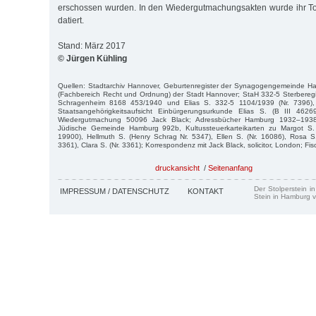
erschossen wurden. In den Wiedergutmachungsakten wurde ihr To
datiert.
Stand: März 2017
© Jürgen Kühling
Quellen: Stadtarchiv Hannover, Geburtenregister der Synagogengemeinde 
(Fachbereich Recht und Ordnung) der Stadt Hannover; StaH 332-5 Sterberegi
Schragenheim 8168 453/1940 und Elias S. 332-5 1104/1939 (Nr. 7396),
Staatsangehörigkeitsaufsicht Einbürgerungsurkunde Elias S. (B III 462
Wiedergutmachung 50096 Jack Black; Adressbücher Hamburg 1932–193
Jüdische Gemeinde Hamburg 992b, Kultussteuerkarteikarten zu Margot S. 
19900), Hellmuth S. (Henry Schrag Nr. 5347), Ellen S. (Nr. 16086), Rosa S. 
3361), Clara S. (Nr. 3361); Korrespondenz mit Jack Black, solicitor, London; Fi
druckansicht
/
Seitenanfang
Der Stolperstein i
IMPRESSUM / DATENSCHUTZ
KONTAKT
Stein in Hamburg v