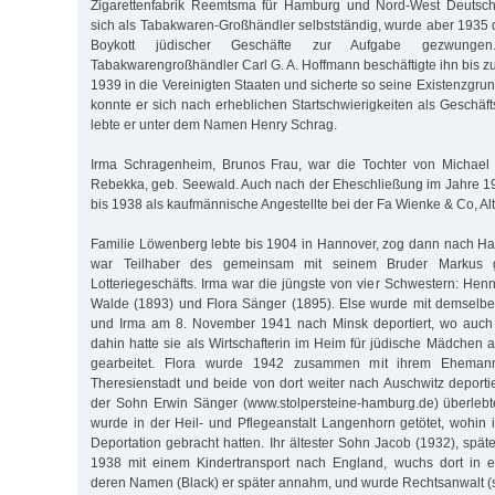
Zigarettenfabrik Reemtsma für Hamburg und Nord-West Deutsch
sich als Tabakwaren-Großhändler selbstständig, wurde aber 1935
Boykott jüdischer Geschäfte zur Aufgabe gezwungen
Tabakwarengroßhändler Carl G. A. Hoffmann beschäftigte ihn bis 
1939 in die Vereinigten Staaten und sicherte so seine Existenzgrun
konnte er sich nach erheblichen Startschwierigkeiten als Geschäf
lebte er unter dem Namen Henry Schrag.
Irma Schragenheim, Brunos Frau, war die Tochter von Michae
Rebekka, geb. Seewald. Auch nach der Eheschließung im Jahre 192
bis 1938 als kaufmännische Angestellte bei der Fa Wienke & Co, Al
Familie Löwenberg lebte bis 1904 in Hannover, zog dann nach H
war Teilhaber des gemeinsam mit seinem Bruder Markus g
Lotteriegeschäfts. Irma war die jüngste von vier Schwestern: Hen
Walde (1893) und Flora Sänger (1895). Else wurde mit demselbe
und Irma am 8. November 1941 nach Minsk deportiert, wo auch 
dahin hatte sie als Wirtschafterin im Heim für jüdische Mädchen 
gearbeitet. Flora wurde 1942 zusammen mit ihrem Eheman
Theresienstadt und beide von dort weiter nach Auschwitz deporti
der Sohn Erwin Sänger (www.stolpersteine-hamburg.de) überlebte
wurde in der Heil- und Pflegeanstalt Langenhorn getötet, wohin i
Deportation gebracht hatten. Ihr ältester Sohn Jacob (1932), spät
1938 mit einem Kindertransport nach England, wuchs dort in ei
deren Namen (Black) er später annahm, und wurde Rechtsanwalt (so