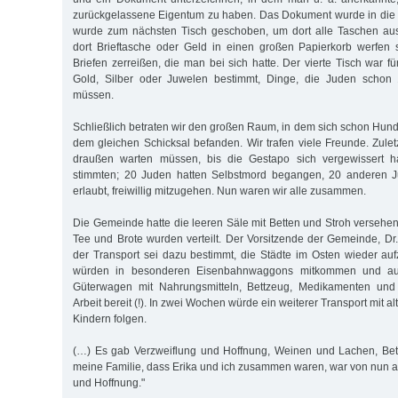
zurückgelassene Eigentum zu haben. Das Dokument wurde in die 
wurde zum nächsten Tisch geschoben, um dort alle Taschen au
dort Brieftasche oder Geld in einen großen Papierkorb werfen 
Briefen zerreißen, die man bei sich hatte. Der vierte Tisch war 
Gold, Silber oder Juwelen bestimmt, Dinge, die Juden schon
müssen.
Schließlich betraten wir den großen Raum, in dem sich schon Hun
dem gleichen Schicksal befanden. Wir trafen viele Freunde. Zulet
draußen warten müssen, bis die Gestapo sich vergewissert ha
stimmten; 20 Juden hatten Selbstmord begangen, 20 anderen J
erlaubt, freiwillig mitzugehen. Nun waren wir alle zusammen.
Die Gemeinde hatte die leeren Säle mit Betten und Stroh verseh
Tee und Brote wurden verteilt. Der Vorsitzende der Gemeinde, Dr.
der Transport sei dazu bestimmt, die Städte im Osten wieder aufz
würden in besonderen Eisenbahnwaggons mitkommen und au
Güterwagen mit Nahrungsmitteln, Bettzeug, Medikamenten und
Arbeit bereit (!). In zwei Wochen würde ein weiterer Transport mit 
Kindern folgen.
(…) Es gab Verzweiflung und Hoffnung, Weinen und Lachen, Be
meine Familie, dass Erika und ich zusammen waren, war von nun a
und Hoffnung."