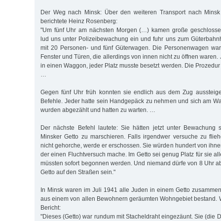
Der Weg nach Minsk: Über den weiteren Transport nach Minsk 
berichtete Heinz Rosenberg:
"Um fünf Uhr am nächsten Morgen (…) kamen große geschlosse
lud uns unter Polizeibewachung ein und fuhr uns zum Güterbahnh
mit 20 Personen- und fünf Güterwagen. Die Personenwagen waren
Fenster und Türen, die allerdings von innen nicht zu öffnen ware
in einen Waggon, jeder Platz musste besetzt werden. Die Prozedur
…
Gegen fünf Uhr früh konnten sie endlich aus dem Zug aussteige
Befehle. Jeder hatte sein Handgepäck zu nehmen und sich am Wa
wurden abgezählt und hatten zu warten. …
Der nächste Befehl lautete: Sie hätten jetzt unter Bewachung 
Minsker Getto zu marschieren. Falls irgendwer versuche zu fli
nicht gehorche, werde er erschossen. Sie würden hundert von ihne
der einen Fluchtversuch mache. Im Getto sei genug Platz für sie al
müssten sofort begonnen werden. Und niemand dürfe von 8 Uhr ab
Getto auf den Straßen sein."
In Minsk waren im Juli 1941 alle Juden in einem Getto zusamme
aus einem von allen Bewohnern geräumten Wohngebiet bestand. 
Bericht:
"Dieses (Getto) war rundum mit Stacheldraht eingezäunt. Sie (die 