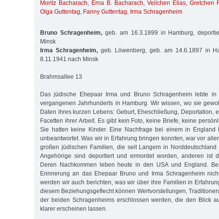
Moritz Bacharach
,
Erna B. Bacharach
,
Veilchen Elias
,
Gretchen F
Olga Guttentag
,
Fanny Guttentag
,
Irma Schragenheim
Bruno Schragenheim,
geb. am 16.3.1899 in Hamburg, deportie
Minsk
Irma Schragenheim,
geb. Löwenberg, geb. am 14.6.1897 in Han
8.11.1941 nach Minsk
Brahmsallee 13
Das jüdische Ehepaar Irma und Bruno Schragenheim lebte in d
vergangenen Jahrhunderts in Hamburg. Wir wissen, wo sie gewo
Daten ihres kurzen Lebens: Geburt, Eheschließung, Deportation, e
Facetten ihrer Arbeit. Es gibt kein Foto, keine Briefe, keine persö
Sie hatten keine Kinder. Eine Nachfrage bei einem in England 
unbeantwortet. Was wir in Erfahrung bringen konnten, war vor all
großen jüdischen Familien, die seit Langem in Norddeutschland
Angehörige sind deportiert und ermordet worden, anderen ist d
Deren Nachkommen leben heute in den USA und England. Bei
Erinnerung an das Ehepaar Bruno und Irma Schragenheim nicht
werden wir auch berichten, was wir über ihre Familien in Erfahru
diesem Beziehungsgeflecht können Wertvorstellungen, Traditionen
der beiden Schragenheims erschlossen werden, die den Blick au
klarer erscheinen lassen.