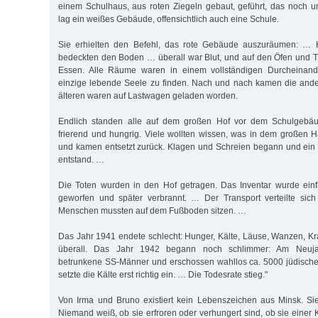
einem Schulhaus, aus roten Ziegeln gebaut, geführt, das noch u
lag ein weißes Gebäude, offensichtlich auch eine Schule.
Sie erhielten den Befehl, das rote Gebäude auszuräumen: … 
bedeckten den Boden … überall war Blut, und auf den Öfen und 
Essen. Alle Räume waren in einem vollständigen Durcheinande
einzige lebende Seele zu finden. Nach und nach kamen die and
älteren waren auf Lastwagen geladen worden.
Endlich standen alle auf dem großen Hof vor dem Schulgebäud
frierend und hungrig. Viele wollten wissen, was in dem großen H
und kamen entsetzt zurück. Klagen und Schreien begann und ein
entstand. …
Die Toten wurden in den Hof getragen. Das Inventar wurde ein
geworfen und später verbrannt. … Der Transport verteilte sich
Menschen mussten auf dem Fußboden sitzen. …
Das Jahr 1941 endete schlecht: Hunger, Kälte, Läuse, Wanzen, K
überall. Das Jahr 1942 begann noch schlimmer: Am Neuja
betrunkene SS-Männer und erschossen wahllos ca. 5000 jüdisch
setzte die Kälte erst richtig ein. … Die Todesrate stieg."
Von Irma und Bruno existiert kein Lebenszeichen aus Minsk. Sie
Niemand weiß, ob sie erfroren oder verhungert sind, ob sie einer 