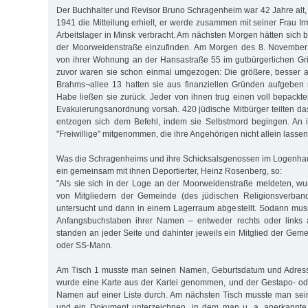
Der Buchhalter und Revisor Bruno Schragenheim war 42 Jahre alt,
1941 die Mitteilung erhielt, er werde zusammen mit seiner Frau Ir
Arbeitslager in Minsk verbracht. Am nächsten Morgen hätten sich
der Moorweidenstraße einzufinden. Am Morgen des 8. November
von ihrer Wohnung an der Hansastraße 55 im gutbürgerlichen Grind
zuvor waren sie schon einmal umgezogen: Die größere, besser 
Brahms¬allee 13 hatten sie aus finanziellen Gründen aufgeben
Habe ließen sie zurück. Jeder von ihnen trug einen voll bepackte
Evakuierungsanordnung vorsah. 420 jüdische Mitbürger teilten das
entzogen sich dem Befehl, indem sie Selbstmord begingen. An i
"Freiwillige" mitgenommen, die ihre Angehörigen nicht allein lassen
Was die Schragenheims und ihre Schicksalsgenossen im Logenhaus
ein gemeinsam mit ihnen Deportierter, Heinz Rosenberg, so:
"Als sie sich in der Loge an der Moorweidenstraße meldeten, wur
von Mitgliedern der Gemeinde (des jüdischen Religionsverban
untersucht und dann in einem Lagerraum abgestellt. Sodann mus
Anfangsbuchstaben ihrer Namen – entweder rechts oder links au
standen an jeder Seite und dahinter jeweils ein Mitglied der Gem
oder SS-Mann.
Am Tisch 1 musste man seinen Namen, Geburtsdatum und Adress
wurde eine Karte aus der Kartei genommen, und der Gestapo- od
Namen auf einer Liste durch. Am nächsten Tisch musste man se
und ein Dokument unterzeichnen, in dem man u. a. anerkannte,