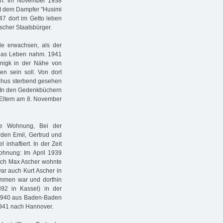
en. Im November 1938
it dem Dampfer "Husimi
7 dort im Getto leben
scher Staatsbürger.
e erwachsen, als der
n das Leben nahm. 1941
nigk in der Nähe von
en sein soll. Von dort
yphus sterbend gesehen
d. In den Gedenkbüchern
 Eltern am 8. November
ne Wohnung, Bei der
rden Emil, Gertrud und
 inhaftiert. In der Zeit
ohnung: Im April 1939
uch Max Ascher wohnte
ar auch Kurt Ascher in
mmen war und dorthin
892 in Kassel) in der
1940 aus Baden-Baden
941 nach Hannover.