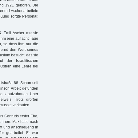
und 1921 geboren. Die
rtrud Ascher arbeitete
reuung sorgte Personal:
5. Emil Ascher musste
 ihm eine auf acht Tage
u, so dass ihm nur die
ähernd den Wert seines
asium besucht, das sie
 der Israelitischen
Ostern eine Lehre bei
tstraße 88. Schon seit
nson Arbeit gefunden
stenz aufzubauen. Über
elweis. Trotz großen
 musste verkaufen.
us Gertruds erster Ehe,
können. Max hatte nach
t und anschließend in
r gearbeitet. Er war