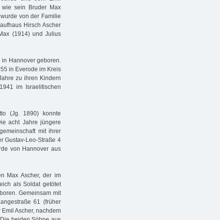
wie sein Bruder Max
 wurde von der Familie
Kaufhaus Hirsch Ascher
 Max (1914) und Julius
 in Hannover geboren.
55 in Everode im Kreis
ahre zu ihren Kindern
941 im Israelitischen
tto (Jg. 1890) konnte
ie acht Jahre jüngere
­meinschaft mit ihrer
der Gustav-Leo-Straße 4
urde von Hannover aus
en Max Ascher, der im
ich als Soldat getötet
boren. Gemeinsam mit
Langestraße 61 (früher
er Emil Ascher, nachdem
. Die beiden Söhne aus