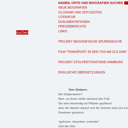
NAMEN, ORTE UND BIOGRAFIEN SUCHEN
NEUE BIOGRAFIEN
GLOSSAR UND ZEITLEISTEN
LITERATUR
DOKUMENTATIONEN
PRESSEBERICHTE
LINKS
PROJEKT BIOGRAFISCHE SPURENSUCHE
FILM "TRANSPORT IN DEN TOD AM 23.9.1940"
PROJEKT STOLPERTONSTEINE HAMBURG
ENGLISCHE ÜBERSETZUNGEN
Vom Stolpern
Die Stolpersteine?
Nein, an ihnen stößt niemand den Fuß
Sie sind ebenerdig ins Pflaster gepflanzt
aber die Namen darauf und die Zeichen sind uns ins
Gewissen gestanzt:
"geboren, deportiert, ermordet"
Und die Orte: