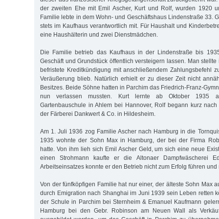
der zweiten Ehe mit Emil Ascher, Kurt und Rolf, wurden 1920 
Familie lebte in dem Wohn- und Geschäftshaus Lindenstraße 33. Ge
stets im Kaufhaus verantwortlich mit. Für Haushalt und Kinderbet
eine Haushälterin und zwei Dienstmädchen.
Die Familie betrieb das Kaufhaus in der Lindenstraße bis 193
Geschäft und Grundstück öffentlich versteigern lassen. Man stellte
befristete Kreditkündigung mit anschließendem Zahlungsbefehl z
Veräußerung blieb. Natürlich erhielt er zu dieser Zeit nicht ann
Besitzes. Beide Söhne hatten in Parchim das Friedrich-Franz-Gymn
nun verlassen mussten. Kurt lernte ab Oktober 1935 auf
Gartenbauschule in Ahlem bei Hannover, Rolf begann kurz nach 
der Färberei Dankwert & Co. in Hildesheim.
Am 1. Juli 1936 zog Familie Ascher nach Hamburg in die Tornquis
1935 wohnte der Sohn Max in Hamburg, der bei der Firma Robi
hatte. Von ihm lieh sich Emil Ascher Geld, um sich eine neue Exi
einen Strohmann kaufte er die Altonaer Dampfwäscherei Ed
Arbeitseinsatzes konnte er den Betrieb nicht zum Erfolg führen und
Von der fünfköpfigen Familie hat nur einer, der älteste Sohn Max a
durch Emigration nach Shanghai im Juni 1939 sein Leben retten 
der Schule in Parchim bei Sternheim & Emanuel Kaufmann gelern
Hamburg bei den Gebr. Robinson am Neuen Wall als Verkäufe