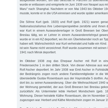
ausgebildet worden, um das Geschäft in Parchim zu übernehm
wurde er entlassen und emigrierte im Juni 1939 von Neapel aus m
Maru" nach Shanghai. Nachdem er von Mai 1943 bis Oktober 194
musste, konnte er in die USA einreisen und wurde später amerikani
Die Söhne Kurt (geb. 1920) und Rolf (geb. 1921) waren gerad
Nationalsozialismus ihre Lebensperspektive zerstörte und ihne
war Kurt in einem Auswandererlager in Groß Breesen bei Ober
Breslau tätig, wo er Lehrer in einem Auswandererlehrgut gewes
wurde er in ein KZ deportiert, wo ihn ein Überlebender noch an T
haben will. Wahrscheinlich war Kurt verheiratet und hatte ein Kin
ist sein Name nicht verzeichnet. Rolf wurde zusammen mit seinen
1941 nach Minsk deportiert.
Im Oktober 1938 zog das Ehepaar Ascher mit Rolf in ei
Friedenseiche 1 in den dritten Stock. Von dieser Adresse aus wu
Rolf Ascher deportiert. Im Jahr 1938 war Emil Ascher in Fuhlsbüttel
der Bedrängnis zogen noch andere Familienmitglieder in die W
übersiedelte Gustav Rosenbaum aus der Haynstraße 5 dorthin. A
dort bis zu seiner Auswanderung. Über die Weihnachtszeit 1940 w
der Wohnung gemeldet, der aus Groß Breesen bei Breslau geko
zurückfuhr. Als Untermieter lebte Herbert Mondschein (geb. 1
Wohnung. Dieser heiratete Käthe Rosenbaum, die im November 
zugezogen war. Herbert und Käthe Mondschein zogen im Januar 1