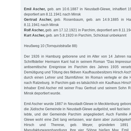
Emil Ascher,
geb. am 10.6.1887 in Neustadt-Glewe, inhaftiert 1
deportiert am 8.11.1941 nach Minsk
Gertrud Ascher,
geb. Rosenbaum, geb. am 14.9.1885 in Hann
8.11.1941 nach Minsk
Rolf Ascher,
geb. am 17.12.1921 in Parchim, deportiert am 8.11.1
Kurt Ascher,
geb. am 5.8.1920 in Parchim, Schicksal unbekannt
Heußweg 10 (Tornquiststraße 88)
Der 1926 in Hamburg geborene und im Alter von 14 Jahren n
Schriftsteller Hermann Kant hat in seinem Roman "Das Impress
antisemitische Ereignisse im Parchim des Jahres 1935 verarbei
Demütigung und Tötung des fiktiven Kaufhausbesitzers Hirsch Asc
durch einen Lehrer und Sturmführer. Im Roman verlegte er die
nach Ratzeburg. In Parchim gab es tatsächlich ein Kaufhaus Hirsch
Inhaber Emil Ascher mit seiner Frau Gertrud und seinem Sohn 
Minsk deportiert wurde.
Emil Ascher wurde 1887 in Neustadt-Glewe in Mecklenburg gebor
die Jüdische Gemeinde in Neustadt-Glewe aufgelöst, weil fast kein
lebte, und der Gemeinde Parchim angegliedert. Auch Familie A
Glewe wohl eine Zeit lang verlassen, war dann aber zurückgekehr
Hirsch und Therese, geb. Meyer, gründeten 1891
Manufakturwarenhandlung. Ihre vier Söhne hießen Max, Emil, 