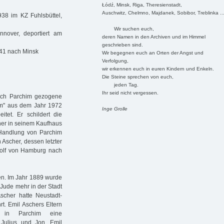
Łódź, Minsk, Riga, Theresienstadt,
Auschwitz, Chelmno, Majdanek, Sobibor, Treblinka ..
938 im KZ Fuhlsbüttel,
Wir suchen euch,
over, deportiert am
deren Namen in den Archiven und im Himmel
geschrieben sind.
941 nach Minsk
Wir begegnen euch an Orten der Angst und
Verfolgung,
wir erkennen euch in euren Kindern und Enkeln.
Die Steine sprechen von euch,
jeden Tag.
Ihr seid nicht vergessen.
ach Parchim gezogene
um" aus dem Jahr 1972
Inge Grolle
tet. Er schildert die
her in seinem Kaufhaus
 Handlung von Parchim
 Ascher, dessen letzter
Rolf von Hamburg nach
en. Im Jahr 1889 wurde
 Jude mehr in der Stadt
scher hatte Neustadt-
t. Emil Aschers Eltern
 in Parchim eine
Julius und Jon. Emil