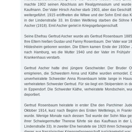
machte 1902 seinen Abschluss am Realgymnasium und wurde 
Kaufmann. Der Vater Hirsch Ascher starb 1903, aber das Geschäft
weitergeführt. 1915 eröffneten die Witwe und der Sohn Emil das 
in der Lindenstraße 33. Im Ersten Weltkrieg starben die Söhne
Ascher (1918). Emil Ascher geriet in Kriegsgefangenschaft.
Seine Ehefrau Gertrud Ascher wurde als Gertrud Rosenbaum 1885
Ihre Eltern hießen Gustav und Fanny Rosenbaum. Der Vater war 18
Hildesheim geboren worden. Die Eltern kamen Ende der 1930er J
nach Hamburg, wo die Mutter 1940 und der Vater im Frühjahr 1
Krankenhaus verstarb.
Gertrud Ascher hatte drei jüngere Geschwister. Der Bruder O
emigrieren, die Schwestern Anna und Käthe wurden ermordet. D
unverheiratete Schwester Anna Rosenbaum lebte lange in Hausge
verheirateten Schwester Gertrud. Für sie liegt ein Stolperstein in 
in Eppendorf. Die Schwester Käthe, verheiratete Mondschein, w
deportiert.
Gertrud Rosenbaum heiratete in erster Ehe den Parchimer Jud
Oktober 1914, kurz nach Beginn des Ersten Weltkriegs, in Frankre
wurde. Wenige Monate nach dessen Tod wurde der Sohn Max ge
ihrer Schwiegermutter Therese führte sie das Kaufhaus in der 
Lindenstraße 33). In zweiter Ehe heiratete sie 1920 ihren Schwag
dieser aus französischer Kriegsgefangenschaft zurückgekehrt war