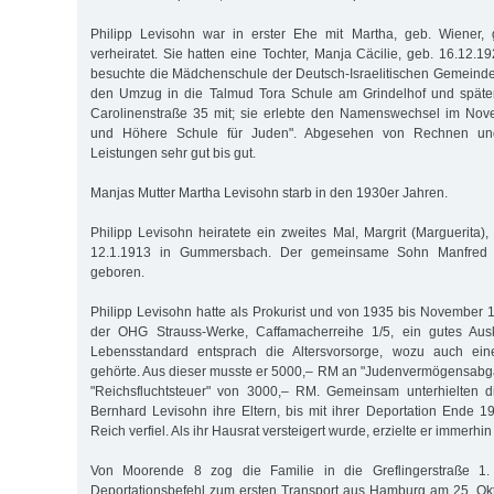
Philipp Levisohn war in erster Ehe mit Martha, geb. Wiener,
verheiratet. Sie hatten eine Tochter, Manja Cäcilie, geb. 16.12.
besuchte die Mädchenschule der Deutsch-Israelitischen Gemeinde
den Umzug in die Talmud Tora Schule am Grindelhof und später
Carolinenstraße 35 mit; sie erlebte den Namenswechsel im Nov
und Höhere Schule für Juden". Abgesehen von Rechnen un
Leistungen sehr gut bis gut.
Manjas Mutter Martha Levisohn starb in den 1930er Jahren.
Philipp Levisohn heiratete ein zweites Mal, Margrit (Marguerita)
12.1.1913 in Gummersbach. Der gemeinsame Sohn Manfred
geboren.
Philipp Levisohn hatte als Prokurist und von 1935 bis November 1
der OHG Strauss-Werke, Caffamacherreihe 1/5, ein gutes A
Lebensstandard entsprach die Altersvorsorge, wozu auch ein
gehörte. Aus dieser musste er 5000,– RM an "Judenvermögensabg
"Reichsfluchtsteuer" von 3000,– RM. Gemeinsam unterhielten d
Bernhard Levisohn ihre Eltern, bis mit ihrer Deportation Ende
Reich verfiel. Als ihr Hausrat versteigert wurde, erzielte er immerh
Von Moorende 8 zog die Familie in die Greflingerstraße 1. 
Deportationsbefehl zum ersten Transport aus Hamburg am 25. Ok