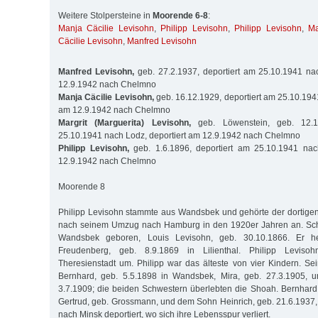
Weitere Stolpersteine in
Moorende 6-8
:
Manja Cäcilie Levisohn
,
Philipp Levisohn
,
Philipp Levisohn
,
Ma
Cäcilie Levisohn
,
Manfred Levisohn
Manfred Levisohn,
geb. 27.2.1937, deportiert am 25.10.1941 na
12.9.1942 nach Chelmno
Manja Cäcilie Levisohn,
geb. 16.12.1929, deportiert am 25.10.1941
am 12.9.1942 nach Chelmno
Margrit (Marguerita) Levisohn,
geb. Löwenstein, geb. 12.1.
25.10.1941 nach Lodz, deportiert am 12.9.1942 nach Chelmno
Philipp Levisohn,
geb. 1.6.1896, deportiert am 25.10.1941 nac
12.9.1942 nach Chelmno
Moorende 8
Philipp Levisohn stammte aus Wandsbek und gehörte der dortig
nach seinem Umzug nach Hamburg in den 1920er Jahren an. Sch
Wandsbek geboren, Louis Levisohn, geb. 30.10.1866. Er he
Freudenberg, geb. 8.9.1869 in Lilienthal. Philipp Leviso
Theresienstadt um. Philipp war das älteste von vier Kindern. S
Bernhard, geb. 5.5.1898 in Wandsbek, Mira, geb. 27.3.1905, u
3.7.1909; die beiden Schwestern überlebten die Shoah. Bernhard
Gertrud, geb. Grossmann, und dem Sohn Heinrich, geb. 21.6.193
nach Minsk deportiert, wo sich ihre Lebensspur verliert.