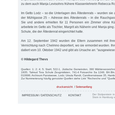
zu dem auch Manja Levisohns frühere Klassenlehrerin Rebecca Rot
Im Getto Lodz – so die Unterlagen des Ältestenrats – wurden sie
der Mühlgasse 25 – Adresse des Ältestenrats – in die Rauchgas
Sie und andere erhielten für 11 Personen ein Zimmer ohne Kü
arbeitete im Getto als Tischler, Margrit als Näherin und Manja gin
Schule, die der Ältestenrat eingerichtet hatte.
Am 12. September 1942 wurden die Eltern zusammen mit ihre
Vernichtung nach Chelmno deportiert, wo sie ermordet wurden. I
datiert vom 10. Oktober 1942 und gibt als Ursache an: "ausgewiese
© Hildegard Thevs
Quellen: 1; 2; 4; 5; StaH, 522-1, Jüdische Gemeinden, 390 Wählerverzeichnis
1935; Talmud Tora Schule Zeugnislisten, 741-4 Fotoarchiv Sa 1246; BA Bln
010696; Archivum Panstwowe, Lodz; Ursula Randt, Carolinenstrasse 35, Hamb
Zur Nummerierung häufig genutzter Quellen siehe Link "Recherche und "Quell
druckansicht
/
Seitenanfang
Der Stolperstein i
IMPRESSUM / DATENSCHUTZ
KONTAKT
Stein in Hamburg v