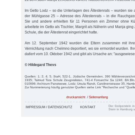
Im Getto Lodz – so die Unterlagen des Ältestenrats – wurden sie
der Mühlgasse 25 – Adresse des Ältestenrats – in die Rauchgas
Sie und andere erhielten für 11 Personen ein Zimmer ohne Kü
arbeitete im Getto als Tischler, Margrit als Näherin und Manja gin
Schule, die der Ältestenrat eingerichtet hatte.
Am 12. September 1942 wurden die Eltern zusammen mit ihre
Vernichtung nach Chelmno deportiert, wo sie ermordet wurden. I
datiert vom 10. Oktober 1942 und gibt als Ursache an: "ausgewiese
© Hildegard Thevs
Quellen: 1; 2; 4; 5; StaH, 522-1, Jüdische Gemeinden, 390 Wählerverzeichnis
1935; Talmud Tora Schule Zeugnislisten, 741-4 Fotoarchiv Sa 1246; BA Bln
010696; Archivum Panstwowe, Lodz; Ursula Randt, Carolinenstrasse 35, Hamb
Zur Nummerierung häufig genutzter Quellen siehe Link "Recherche und "Quell
druckansicht
/
Seitenanfang
Der Stolperstein i
IMPRESSUM / DATENSCHUTZ
KONTAKT
Stein in Hamburg v