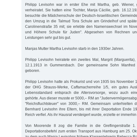
Philipp Levisohn war in erster Ehe mit Martha, geb. Wiener,
verheiratet. Sie hatten eine Tochter, Manja Cäcilie, geb. 16.12.
besuchte die Mädchenschule der Deutsch-Israelitischen Gemeinde
den Umzug in die Talmud Tora Schule am Grindelhof und später
Carolinenstraße 35 mit; sie erlebte den Namenswechsel im Nov
und Höhere Schule für Juden". Abgesehen von Rechnen un
Leistungen sehr gut bis gut.
Manjas Mutter Martha Levisohn starb in den 1930er Jahren.
Philipp Levisohn heiratete ein zweites Mal, Margrit (Marguerita)
12.1.1913 in Gummersbach. Der gemeinsame Sohn Manfred
geboren.
Philipp Levisohn hatte als Prokurist und von 1935 bis November 1
der OHG Strauss-Werke, Caffamacherreihe 1/5, ein gutes A
Lebensstandard entsprach die Altersvorsorge, wozu auch ein
gehörte. Aus dieser musste er 5000,– RM an "Judenvermögensabg
"Reichsfluchtsteuer" von 3000,– RM. Gemeinsam unterhielten d
Bernhard Levisohn ihre Eltern, bis mit ihrer Deportation Ende
Reich verfiel. Als ihr Hausrat versteigert wurde, erzielte er immerh
Von Moorende 8 zog die Familie in die Greflingerstraße 1. 
Deportationsbefehl zum ersten Transport aus Hamburg am 25. Ok
zu dem auch Manja Levisohns frühere Klassenlehrerin Rebecca Rot