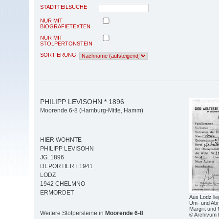
STADTTEILSUCHE
NUR MIT
BIOGRAFIETEXTEN
NUR MIT
STOLPERTONSTEIN
SORTIERUNG
PHILIPP LEVISOHN * 1896
Moorende 6-8 (Hamburg-Mitte, Hamm)
HIER WOHNTE
PHILIPP LEVISOHN
JG. 1896
DEPORTIERT 1941
LODZ
1942 CHELMNO
ERMORDET
Aus Lodz lie
Um- und Abm
Margrit und 
Weitere Stolpersteine in
Moorende 6-8
:
© Archivum