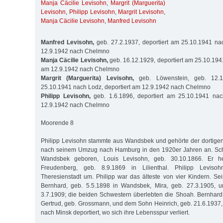
Manja Cäcilie Levisohn
,
Margrit (Marguerita)
Levisohn
,
Philipp Levisohn
,
Margrit Levisohn
,
Manja Cäcilie Levisohn
,
Manfred Levisohn
Manfred Levisohn,
geb. 27.2.1937, deportiert am 25.10.1941 na
12.9.1942 nach Chelmno
Manja Cäcilie Levisohn,
geb. 16.12.1929, deportiert am 25.10.1941
am 12.9.1942 nach Chelmno
Margrit (Marguerita) Levisohn,
geb. Löwenstein, geb. 12.1.
25.10.1941 nach Lodz, deportiert am 12.9.1942 nach Chelmno
Philipp Levisohn,
geb. 1.6.1896, deportiert am 25.10.1941 nac
12.9.1942 nach Chelmno
Moorende 8
Philipp Levisohn stammte aus Wandsbek und gehörte der dortig
nach seinem Umzug nach Hamburg in den 1920er Jahren an. Sch
Wandsbek geboren, Louis Levisohn, geb. 30.10.1866. Er he
Freudenberg, geb. 8.9.1869 in Lilienthal. Philipp Leviso
Theresienstadt um. Philipp war das älteste von vier Kindern. S
Bernhard, geb. 5.5.1898 in Wandsbek, Mira, geb. 27.3.1905, u
3.7.1909; die beiden Schwestern überlebten die Shoah. Bernhard
Gertrud, geb. Grossmann, und dem Sohn Heinrich, geb. 21.6.193
nach Minsk deportiert, wo sich ihre Lebensspur verliert.