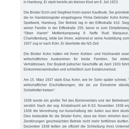
in Hamburg. Er starb bereits als kleines Kind am 8. Juli 1923.
Die Brüder Erich und Siegfried Kohn waren Kaufleute. Sie gründet
die im Handelsregister eingetragene Firma Gebrüder Kohn Kohl
Spaltwerk, Hamburg. Der Betrieb lag in der Eiffestraße 410. Sie
seiner Familie in der Eiffestraße 255, bevor er zum Dimpfelswe
"Oben Hamm" Mettlerkampsweg 9. Neffe Rudi Marqueur,
Charlottenburg, lebte bei ihnen, während er seine Ausbildung zum
1937 zog er nach Köln. Er überlebte die NS-Zeit.
Die Brüder Kohn hatten mit ihrem Kohlen- und Holzhandel sow
wirtschaftliches Auskommen für beide Familien. Sie lebte
Verhältnissen. Der Boykott jüdischer Geschäfte ab April 1933 füh
Einkommenseinbußen und schließlich zum Existenzverlust.
Am 15. März 1937 starb Elsa Kohn, wie ihr Sohn später schrieb, "
wirtschaftlicher Erschütterungen, die sie zur Einnahme stän
Schlafmittel trieben".
1938 wurde ein großer Teil des Büroinventars und der Betriebse
zerstört. Nach der sog. Kristallnacht am 9./10. November 1938 
1938 die Verordnung zur Ausschaltung der Juden aus dem deutsc
Dies bedeutete für die Brüder Kohn, dass sie ihren ohnehin dur
Zerstörungen geschwächten Betrieb nicht mehr fortführen durften
Dezember 1938 teilten sie offiziell die Schließung ihres Unter