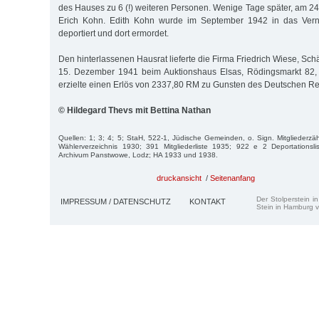
des Hauses zu 6 (!) weiteren Personen. Wenige Tage später, am 24
Erich Kohn. Edith Kohn wurde im September 1942 in das Vern
deportiert und dort ermordet.
Den hinterlassenen Hausrat lieferte die Firma Friedrich Wiese, Sc
15. Dezember 1941 beim Auktionshaus Elsas, Rödingsmarkt 82, 
erzielte einen Erlös von 2337,80 RM zu Gunsten des Deutschen Re
© Hildegard Thevs mit Bettina Nathan
Quellen: 1; 3; 4; 5; StaH, 522-1, Jüdische Gemeinden, o. Sign. Mitglieder
Wählerverzeichnis 1930; 391 Mitgliederliste 1935; 922 e 2 Deportations
Archivum Panstwowe, Lodz; HA 1933 und 1938.
druckansicht
/
Seitenanfang
Der Stolperstein i
IMPRESSUM / DATENSCHUTZ
KONTAKT
Stein in Hamburg v