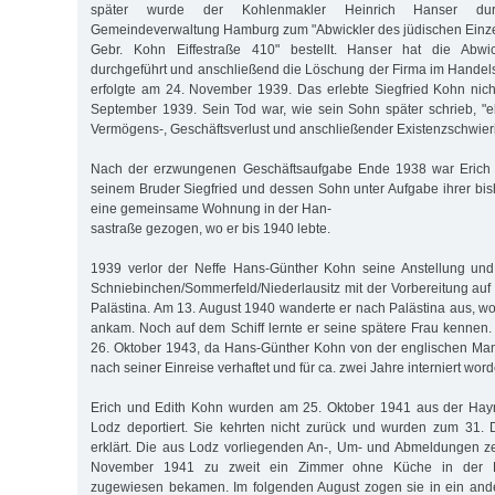
später wurde der Kohlenmakler Heinrich Hanser dur
Gemeindeverwaltung Hamburg zum "Abwickler des jüdischen Einze
Gebr. Kohn Eiffestraße 410" bestellt. Hanser hat die Abwi
durchgeführt und anschließend die Löschung der Firma im Handelsr
erfolgte am 24. November 1939. Das erlebte Siegfried Kohn nich
September 1939. Sein Tod war, wie sein Sohn später schrieb, "e
Vermögens-, Geschäftsverlust und anschließender Existenzschwieri
Nach der erzwungenen Geschäftsaufgabe Ende 1938 war Erich K
seinem Bruder Siegfried und dessen Sohn unter Aufgabe ihrer b
eine gemeinsame Wohnung in der Han-
sastraße gezogen, wo er bis 1940 lebte.
1939 verlor der Neffe Hans-Günther Kohn seine Anstellung un
Schniebinchen/Sommerfeld/Niederlausitz mit der Vorbereitung auf
Palästina. Am 13. August 1940 wanderte er nach Palästina aus, 
ankam. Noch auf dem Schiff lernte er seine spätere Frau kennen. 
26. Oktober 1943, da Hans-Günther Kohn von der englischen Man
nach seiner Einreise verhaftet und für ca. zwei Jahre interniert wor
Erich und Edith Kohn wurden am 25. Oktober 1941 aus der Hayn
Lodz deportiert. Sie kehrten nicht zurück und wurden zum 31. 
erklärt. Die aus Lodz vorliegenden An-, Um- und Abmeldungen z
November 1941 zu zweit ein Zimmer ohne Küche in der Bla
zugewiesen bekamen. Im folgenden August zogen sie in ein and