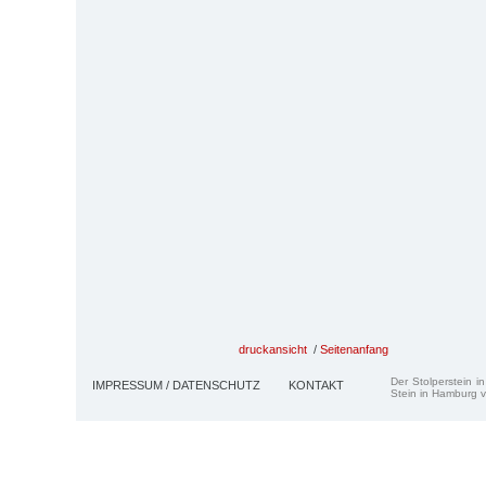
druckansicht
/
Seitenanfang
Der Stolperstein i
IMPRESSUM / DATENSCHUTZ
KONTAKT
Stein in Hamburg v