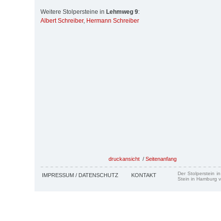
Weitere Stolpersteine in
Lehmweg 9
:
Albert Schreiber
,
Hermann Schreiber
druckansicht
/
Seitenanfang
Der Stolperstein i
IMPRESSUM / DATENSCHUTZ
KONTAKT
Stein in Hamburg v