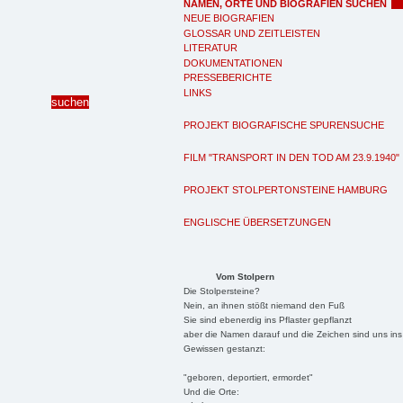
NAMEN, ORTE UND BIOGRAFIEN SUCHEN
NEUE BIOGRAFIEN
GLOSSAR UND ZEITLEISTEN
LITERATUR
DOKUMENTATIONEN
PRESSEBERICHTE
LINKS
PROJEKT BIOGRAFISCHE SPURENSUCHE
FILM "TRANSPORT IN DEN TOD AM 23.9.1940"
PROJEKT STOLPERTONSTEINE HAMBURG
ENGLISCHE ÜBERSETZUNGEN
Vom Stolpern
Die Stolpersteine?
Nein, an ihnen stößt niemand den Fuß
Sie sind ebenerdig ins Pflaster gepflanzt
aber die Namen darauf und die Zeichen sind uns ins
Gewissen gestanzt:
"geboren, deportiert, ermordet"
Und die Orte: