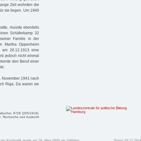
 Lange Zeit wohnten die
für sie liegen. Um 1940
hatte, musste ebenfalls
einen Schäferkamp 32
seiner Familie in der
rin Martha Oppenheim
en am 28.12.1913 eine
arb jedoch nicht einmal
lernte den Beruf einer
te.
8. November 1941 nach
ach Riga. Da waren sie
tsbücher, 8728 (205/1919);
79, Recherche und Auskunft
n der Kopfgrafik wurde am 29. März 2005 als 1000ster
Stand: 03.12.201