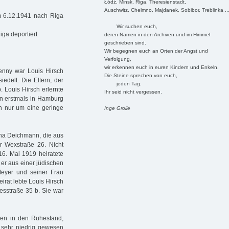
Łódź, Minsk, Riga, Theresienstadt,
Auschwitz, Chelmno, Majdanek, Sobibor, Treblinka ..
m 6.12.1941 nach Riga
Wir suchen euch,
ga deportiert
deren Namen in den Archiven und im Himmel
geschrieben sind.
Wir begegnen euch an Orten der Angst und
Verfolgung,
wir erkennen euch in euren Kindern und Enkeln.
enny war Louis Hirsch
Die Steine sprechen von euch,
delt. Die Eltern, der
jeden Tag.
. Louis Hirsch erlernte
Ihr seid nicht vergessen.
en erstmals in Hamburg
ch nur um eine geringe
Inge Grolle
rna Deichmann, die aus
r Wexstraße 26. Nicht
16. Mai 1919 heiratete
 er aus einer jüdischen
Meyer und seiner Frau
irat lebte Louis Hirsch
esstraße 35 b. Sie war
ren in den Ruhestand,
 sehr niedrig gewesen