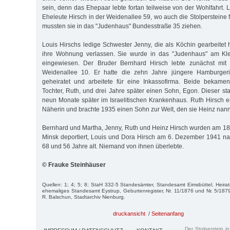
sein, denn das Ehepaar lebte fortan teilweise von der Wohlfahrt.
Eheleute Hirsch in der Weidenallee 59, wo auch die Stolpersteine 
mussten sie in das "Judenhaus" Bundesstraße 35 ziehen.
Louis Hirschs ledige Schwester Jenny, die als Köchin gearbeitet 
ihre Wohnung verlassen. Sie wurde in das "Judenhaus" am Kl
eingewiesen. Der Bruder Bernhard Hirsch lebte zunächst mit 
Weidenallee 10. Er hatte die zehn Jahre jüngere Hamburge
geheiratet und arbeitete für eine Inkassofirma. Beide bekam
Tochter, Ruth, und drei Jahre später einen Sohn, Egon. Dieser st
neun Monate später im Israelitischen Krankenhaus. Ruth Hirsch er
Näherin und brachte 1935 einen Sohn zur Welt, den sie Heinz nann
Bernhard und Martha, Jenny, Ruth und Heinz Hirsch wurden am 1
Minsk deportiert, Louis und Dora Hirsch am 6. Dezember 1941 n
68 und 56 Jahre alt. Niemand von ihnen überlebte.
© Frauke Steinhäuser
Quellen: 1; 4; 5; 8; StaH 332-5 Standesämter, Standesamt Eimsbüttel, Heira
ehemaliges Standesamt Eystrup, Geburtenregister, Nr. 11/1876 und Nr. 5/18
R. Balschun, Stadtarchiv Nienburg.
druckansicht
/
Seitenanfang
Der Stolperstein i