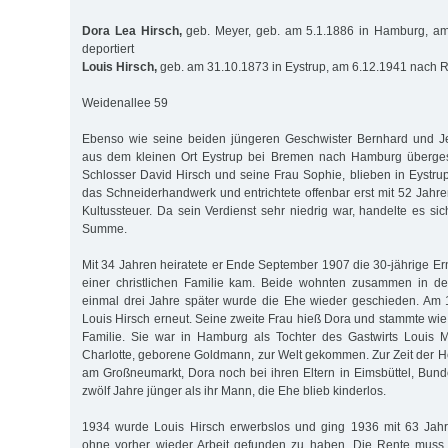
Dora Lea Hirsch,
geb. Meyer, geb. am 5.1.1886 in Hamburg, a
deportiert
Louis Hirsch,
geb. am 31.10.1873 in Eystrup, am 6.12.1941 nach Ri
Weidenallee 59
Ebenso wie seine beiden jüngeren Geschwister Bernhard und J
aus dem kleinen Ort Eystrup bei Bremen nach Hamburg übergesie
Schlosser David Hirsch und seine Frau Sophie, blieben in Eystrup
das Schneiderhandwerk und entrichtete offenbar erst mit 52 Jahr
Kultussteuer. Da sein Verdienst sehr niedrig war, handelte es si
Summe.
Mit 34 Jahren heiratete er Ende September 1907 die 30-jährige E
einer christlichen Familie kam. Beide wohnten zusammen in de
einmal drei Jahre später wurde die Ehe wieder geschieden. Am 
Louis Hirsch erneut. Seine zweite Frau hieß Dora und stammte wie
Familie. Sie war in Hamburg als Tochter des Gastwirts Louis 
Charlotte, geborene Goldmann, zur Welt gekommen. Zur Zeit der He
am Großneumarkt, Dora noch bei ihren Eltern in Eimsbüttel, Bund
zwölf Jahre jünger als ihr Mann, die Ehe blieb kinderlos.
1934 wurde Louis Hirsch erwerbslos und ging 1936 mit 63 Jah
ohne vorher wieder Arbeit gefunden zu haben. Die Rente muss