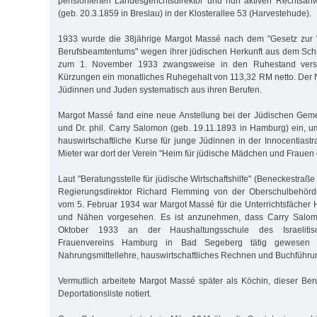
pensionierten Landesgerichtsdirektor und nun aktiven Rechtsanwa
(geb. 20.3.1859 in Breslau) in der Klosterallee 53 (Harvestehude).
1933 wurde die 38jährige Margot Massé nach dem "Gesetz zur 
Berufsbeamtentums" wegen ihrer jüdischen Herkunft aus dem Sch
zum 1. November 1933 zwangsweise in den Ruhestand verset
Kürzungen ein monatliches Ruhegehalt von 113,32 RM netto. Der 
Jüdinnen und Juden systematisch aus ihren Berufen.
Margot Massé fand eine neue Anstellung bei der Jüdischen Gemei
und Dr. phil. Carry Salomon (geb. 19.11.1893 in Hamburg) ein, 
hauswirtschaftliche Kurse für junge Jüdinnen in der Innocentiast
Mieter war dort der Verein "Heim für jüdische Mädchen und Frauen e
Laut "Beratungsstelle für jüdische Wirtschaftshilfe" (Beneckestraß
Regierungsdirektor Richard Flemming von der Oberschulbehörd
vom 5. Februar 1934 war Margot Massé für die Unterrichtsfächer 
und Nähen vorgesehen. Es ist anzunehmen, dass Carry Salom
Oktober 1933 an der Haushaltungsschule des Israelitis
Frauenvereins Hamburg in Bad Segeberg tätig gewesen w
Nahrungsmittellehre, hauswirtschaftliches Rechnen und Buchführun
Vermutlich arbeitete Margot Massé später als Köchin, dieser Be
Deportationsliste notiert.