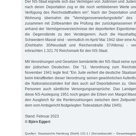
Der NS-Staat eignete sich das Vermögen von Jüdinnen und Juden
nach deren Deportation zog er die noch verbliebenen Werte u
Verfügung des Reichsstatthalters ein". Nach der Deportation un
Wohnung übernahm die "Vermögensverwertungsstelle" des Ob
zusammen mit Zollbeamten die Prüfung der zurückgelassenen
anhand der Vermögensverzeichnisse der deportierten Eigentümer
die Gegenstände zu den Versteigerern. Auch die Haushalts
Schwestern Massé sind - vermutlich im April/ Mai 1942 über eine Au
(Drehbahn 30/Neustadt und Reichenstraße 37/Altona) - ver
erbrachten 1.321.70 Reichsmark für den NS-Staat.
Mit Verordnungen und Gesetzen bemäntelte der NS-Staat seine s
der jüdischen Deutschen. Die "11. Verordnung zum Reichsb
November 1941 legte fest: "Ein Jude verliert die deutsche Staatsa
beim Inkrafttreten dieser Verordnung seinen gewöhnlichen Aufentha
die Nationalsozialisten traf dies auch auf Deportationen zu. Glei
Personen auch sämtliche Versorgungsansprüche. Das Landgeri
diese NS-Auslegung 1951 noch gegen die Erben von Margot Mass
den Ausgleich für die Rentenzahlungen zwischen dem Zeitpunkt 
dem vom Amtsgericht festgelegten Todesdatum (Mai 1945).
Stand: Februar 2023
© Björn Eggert
Quellen: Staatsarchiv Hamburg (StaH) 131-1 I (Senatskanzlei – Gesamtregistr