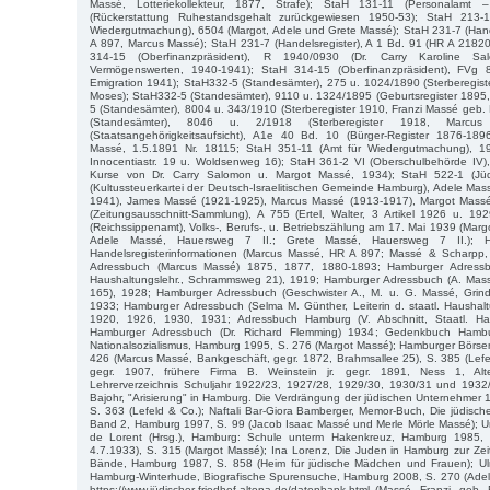
Massé, Lotteriekollekteur, 1877, Strafe); StaH 131-11 (Personalamt –
(Rückerstattung Ruhestandsgehalt zurückgewiesen 1950-53); StaH 213-
Wiedergutmachung), 6504 (Margot, Adele und Grete Massé); StaH 231-7 (Hande
A 897, Marcus Massé); StaH 231-7 (Handelsregister), A 1 Bd. 91 (HR A 2182
314-15 (Oberfinanzpräsident), R 1940/0930 (Dr. Carry Karoline Sa
Vermögenswerten, 1940-1941); StaH 314-15 (Oberfinanzpräsident), FVg 
Emigration 1941); StaH332-5 (Standesämter), 275 u. 1024/1890 (Sterberegis
Moses); StaH332-5 (Standesämter), 9110 u. 1324/1895 (Geburtsregister 1895
5 (Standesämter), 8004 u. 343/1910 (Sterberegister 1910, Franzi Massé geb.
(Standesämter), 8046 u. 2/1918 (Sterberegister 1918, Marcu
(Staatsangehörigkeitsaufsicht), A1e 40 Bd. 10 (Bürger-Register 1876-18
Massé, 1.5.1891 Nr. 18115; StaH 351-11 (Amt für Wiedergutmachung), 19
Innocentiastr. 19 u. Woldsenweg 16); StaH 361-2 VI (Oberschulbehörde IV),
Kurse von Dr. Carry Salomon u. Margot Massé, 1934); StaH 522-1 (Jü
(Kultussteuerkartei der Deutsch-Israelitischen Gemeinde Hamburg), Adele Ma
1941), James Massé (1921-1925), Marcus Massé (1913-1917), Margot Massé
(Zeitungsausschnitt-Sammlung), A 755 (Ertel, Walter, 3 Artikel 1926 u. 19
(Reichssippenamt), Volks-, Berufs-, u. Betriebszählung am 17. Mai 1939 (Marg
Adele Massé, Hauersweg 7 II.; Grete Massé, Hauersweg 7 II.); 
Handelsregisterinformationen (Marcus Massé, HR A 897; Massé & Scharpp
Adressbuch (Marcus Massé) 1875, 1877, 1880-1893; Hamburger Adressbu
Haushaltungslehr., Schrammsweg 21), 1919; Hamburger Adressbuch (A. Massé,
165), 1928; Hamburger Adressbuch (Geschwister A., M. u. G. Massé, Grind
1933; Hamburger Adressbuch (Selma M. Günther, Leiterin d. staatl. Haushal
1920, 1926, 1930, 1931; Adressbuch Hamburg (V. Abschnitt, Staatl. Ha
Hamburger Adressbuch (Dr. Richard Flemming) 1934; Gedenkbuch Hambu
Nationalsozialismus, Hamburg 1995, S. 276 (Margot Massé); Hamburger Börse
426 (Marcus Massé, Bankgeschäft, gegr. 1872, Brahmsallee 25), S. 385 (Lefel
gegr. 1907, frühere Firma B. Weinstein jr. gegr. 1891, Ness 1, Alt
Lehrerverzeichnis Schuljahr 1922/23, 1927/28, 1929/30, 1930/31 und 1932
Bajohr, "Arisierung" in Hamburg. Die Verdrängung der jüdischen Unternehme
S. 363 (Lefeld & Co.); Naftali Bar-Giora Bamberger, Memor-Buch, Die jüdisc
Band 2, Hamburg 1997, S. 99 (Jacob Isaac Massé und Merle Mörle Massé); U
de Lorent (Hrsg.), Hamburg: Schule unterm Hakenkreuz, Hamburg 1985, S
4.7.1933), S. 315 (Margot Massé); Ina Lorenz, Die Juden in Hamburg zur Zei
Bände, Hamburg 1987, S. 858 (Heim für jüdische Mädchen und Frauen); Ulrik
Hamburg-Winterhude, Biografische Spurensuche, Hamburg 2008, S. 270 (Adele
https://www.jüdischer-friedhof-altona.de/datenbank.html (Massé, Franzi, geb