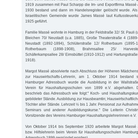
1919 zusammen mit Paul Scharpp die Im- und Exportfirma Massé 
1930 bestand und dann im Handelsregister gelöscht wurde. Als 
Israelitischen Gemeinde wurde James Massé laut Kultussteuerka
1925 geführt.
Familie Massé wohnte in Hamburg in der Feldstraße 32/ St. Pauli 
Bleichen 70/ Neustadt (u.a. 1885), Große Theaterstraße 4 (188
Neustadt (1892-1894), Schlüterstraße 12/ Rotherbaum (1895-1
Rotherbaum (1898-1908), Brahmsallee 25/ Harveste
Schäferkampsallee 28/ Eimsbüttel (1910-1912) und Hartungstraß
1918).
Margot Massé absolvierte nach Abschluss der Höheren Mädchens
zur Hauswirtschafts-Lehrerin, am 1. Oktober 1914 bestand 
Hamburger Adressbuch wurde die Ausbildung in der Wallstraße
Verein für Haushaltungsschulen von 1899 e.V. abgehalten. D
beschrieb das Adressbuch wie folgt:" Koch- und Haushaltungsku
gebildeter Stände. Ausbildung zur Hausbeamtin; Hauswirtschaftlich
Töchter aller Stände. Lehrzeit ½ bis 1 Jahr. Pensionat zur Aufnah
Seminars und anderer Ausbildungskurse." Die Leiterin Christ
Vorsitzende des Vereins Hamburger Haushaltungslehrerinnen e.V.
Von Oktober 1914 bis September 1920 arbeitete Margot Massé al
bzw. Hilfslehrerin beim Verein für Haushaltungsschulen Hamburg
Adressbuch 1899 gegründet worden).