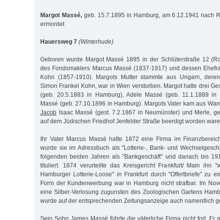
Margot Massé,
geb. 15.7.1895 in Hamburg, am 6.12.1941 nach Ri
ermordet
Hauersweg 7
(Winterhude)
Geboren wurde Margot Massé 1895 in der Schlüterstraße 12 (Ro
des Fondsmaklers Marcus Massé (1837-1917) und dessen Ehefrau
Kohn (1857-1910). Margots Mutter stammte aus Ungarn, deren
Simon Frankel Kohn, war in Wien verstorben. Margot hatte drei Ge
(geb. 20.5.1883 in Hamburg), Adele Massé (geb. 11.1.1889 i
Massé (geb. 27.10.1896 in Hamburg). Margots Vater kam aus Wan
Jacob
Isaac Massé (gest. 7.2.1867 in Neumünster) und Merle, g
auf dem Jüdischen Friedhof Jenfelder Straße beerdigt worden ware
Ihr Vater Marcus Massé hatte 1872 eine Firma im Finanzbereic
wurde sie im Adressbuch als "Lotterie-, Bank- und Wechselgeschä
folgenden beiden Jahren als "Bankgeschäft" und danach bis 191
tituliert. 1874 verurteilte das Kreisgericht Frankfurt/ Main ihn
Hamburger Lotterie-Loose" in Frankfurt durch "Offertbriefe" zu e
Form der Kundenwerbung war in Hamburg nicht strafbar. Im Nov
eine Silber-Verlosung zugunsten des Zoologischen Gartens Hamb
wurde auf der entsprechenden Zeitungsanzeige auch namentlich g
Sein Sohn James Massé führte die väterliche Firma nicht fort. Er