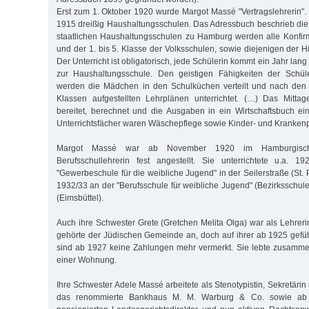
Erst zum 1. Oktober 1920 wurde Margot Massé "Vertragslehrerin". 
1915 dreißig Haushaltungsschulen. Das Adressbuch beschrieb die 
staatlichen Haushaltungsschulen zu Hamburg werden alle Konfir
und der 1. bis 5. Klasse der Volksschulen, sowie diejenigen der Hil
Der Unterricht ist obligatorisch, jede Schülerin kommt ein Jahr la
zur Haushaltungsschule. Den geistigen Fähigkeiten der Schül
werden die Mädchen in den Schulküchen verteilt und nach den 
Klassen aufgestellten Lehrplänen unterrichtet. (…) Das Mitta
bereitet, berechnet und die Ausgaben in ein Wirtschaftsbuch ei
Unterrichtsfächer waren Wäschepflege sowie Kinder- und Krankenp
Margot Massé war ab November 1920 im Hamburgische
Berufsschullehrerin fest angestellt. Sie unterrichtete u.a.
"Gewerbeschule für die weibliche Jugend" in der Seilerstraße (St. 
1932/33 an der "Berufsschule für weibliche Jugend" (Bezirksschul
(Eimsbüttel).
Auch ihre Schwester Grete (Gretchen Melita Olga) war als Lehreri
gehörte der Jüdischen Gemeinde an, doch auf ihrer ab 1925 gefüh
sind ab 1927 keine Zahlungen mehr vermerkt. Sie lebte zusamme
einer Wohnung.
Ihre Schwester Adele Massé arbeitete als Stenotypistin, Sekretärin 
das renommierte Bankhaus M. M. Warburg & Co. sowie ab