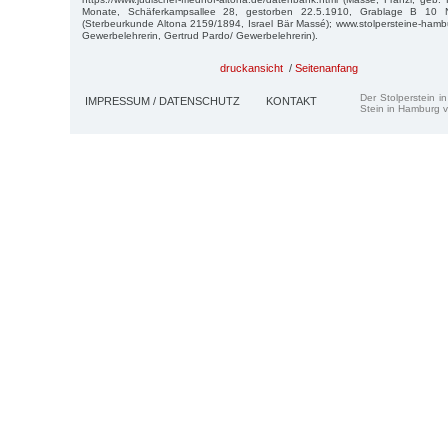
Monate, Schäferkampsallee 28, gestorben 22.5.1910, Grablage B 10 Nr
(Sterbeurkunde Altona 2159/1894, Israel Bär Massé); www.stolpersteine-hamb
Gewerbelehrerin, Gertrud Pardo/ Gewerbelehrerin).
druckansicht
/
Seitenanfang
Der Stolperstein i
IMPRESSUM / DATENSCHUTZ
KONTAKT
Stein in Hamburg v