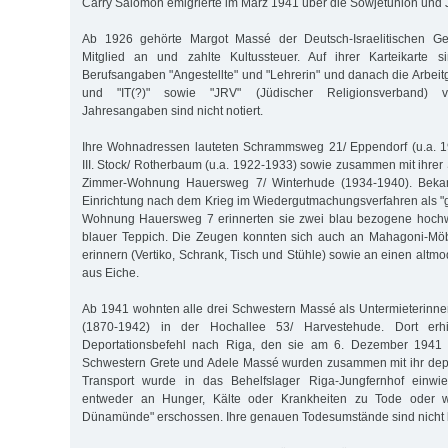
Carry Salomon emigrierte im März 1941 über die Sowjetunion und 
Ab 1926 gehörte Margot Massé der Deutsch-Israelitischen 
Mitglied an und zahlte Kultussteuer. Auf ihrer Karteikarte 
Berufsangaben "Angestellte" und "Lehrerin" und danach die Arbeit
und "IT(?)" sowie "JRV" (Jüdischer Religionsverband) v
Jahresangaben sind nicht notiert.
Ihre Wohnadressen lauteten Schrammsweg 21/ Eppendorf (u.a. 19
III. Stock/ Rotherbaum (u.a. 1922-1933) sowie zusammen mit ihrer
Zimmer-Wohnung Hauersweg 7/ Winterhude (1934-1940). Bekan
Einrichtung nach dem Krieg im Wiedergutmachungsverfahren als "gu
Wohnung Hauersweg 7 erinnerten sie zwei blau bezogene hochw
blauer Teppich. Die Zeugen konnten sich auch an Mahagoni-Möbe
erinnern (Vertiko, Schrank, Tisch und Stühle) sowie an einen altm
aus Eiche.
Ab 1941 wohnten alle drei Schwestern Massé als Untermieterinn
(1870-1942) in der Hochallee 53/ Harvestehude. Dort erh
Deportationsbefehl nach Riga, den sie am 6. Dezember 1941 b
Schwestern Grete und Adele Massé wurden zusammen mit ihr depo
Transport wurde in das Behelfslager Riga-Jungfernhof einwi
entweder an Hunger, Kälte oder Krankheiten zu Tode oder w
Dünamünde" erschossen. Ihre genauen Todesumstände sind nicht 