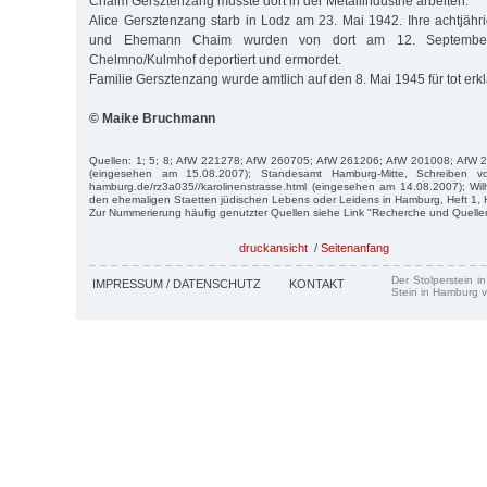
Chaim Gersztenzang musste dort in der Metallindustrie arbeiten.
Alice Gersztenzang starb in Lodz am 23. Mai 1942. Ihre achtjähr
und Ehemann Chaim wurden von dort am 12. September
Chelmno/Kulmhof deportiert und ermordet.
Familie Gersztenzang wurde amtlich auf den 8. Mai 1945 für tot erklä
© Maike Bruchmann
Quellen: 1; 5; 8; AfW 221278; AfW 260705; AfW 261206; AfW 201008; AfW 
(eingesehen am 15.08.2007); Standesamt Hamburg-Mitte, Schreiben v
hamburg.de/rz3a035//karolinenstrasse.html (eingesehen am 14.08.2007); Wi
den ehemaligen Staetten jüdischen Lebens oder Leidens in Hamburg, Heft 1,
Zur Nummerierung häufig genutzter Quellen siehe Link "Recherche und Quelle
druckansicht
/
Seitenanfang
Der Stolperstein i
IMPRESSUM / DATENSCHUTZ
KONTAKT
Stein in Hamburg v