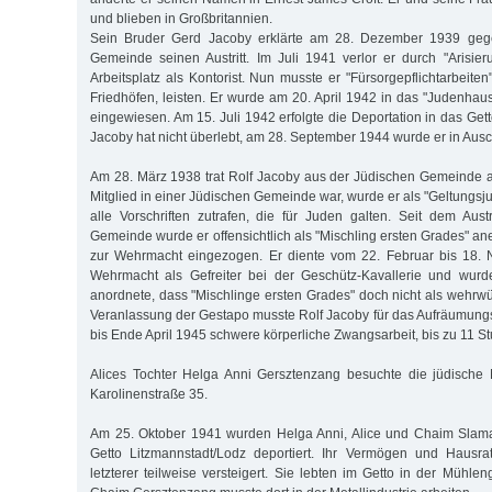
und blieben in Großbritannien.
Sein Bruder Gerd Jacoby erklärte am 28. Dezember 1939 geg
Gemeinde seinen Austritt. Im Juli 1941 verlor er durch "Arisie
Arbeitsplatz als Kontorist. Nun musste er "Fürsorgepflichtarbeiten"
Friedhöfen, leisten. Er wurde am 20. April 1942 in das "Judenhau
eingewiesen. Am 15. Juli 1942 erfolgte die Deportation in das Get
Jacoby hat nicht überlebt, am 28. September 1944 wurde er in Ausc
Am 28. März 1938 trat Rolf Jacoby aus der Jüdischen Gemeinde au
Mitglied in einer Jüdischen Gemeinde war, wurde er als "Geltungsj
alle Vorschriften zutrafen, die für Juden galten. Seit dem Aust
Gemeinde wurde er offensichtlich als "Mischling ersten Grades" an
zur Wehrmacht eingezogen. Er diente vom 22. Februar bis 18.
Wehrmacht als Gefreiter bei der Geschütz-Kavallerie und wurde
anordnete, dass "Mischlinge ersten Grades" doch nicht als wehrwür
Veranlassung der Gestapo musste Rolf Jacoby für das Aufräumun
bis Ende April 1945 schwere körperliche Zwangsarbeit, bis zu 11 St
Alices Tochter Helga Anni Gersztenzang besuchte die jüdische
Karolinenstraße 35.
Am 25. Oktober 1941 wurden Helga Anni, Alice und Chaim Slam
Getto Litzmannstadt/Lodz deportiert. Ihr Vermögen und Hausr
letzterer teilweise versteigert. Sie lebten im Getto in der Mühl