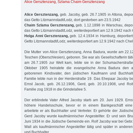
Alice Gersztenzang
,
Szlama Chaim Gersztenzang
Alice Gersztenzang,
geb. Jacoby, geb. 26.7.1905 in Altona, depor
das Getto Litzmannstadt/Lodz, dort gestorben am 23.5.1942
Chaim Szlama Gersztenzang,
geb. 1.12.1898 in Warschau, depor
das Getto Litzmannstadt/Lodz, weiterdeportiert am 12.9.1942 nac
Helga Anni Gersztenzang,
geb. 12.4.1934 in Hamburg, deportier
Getto Litzmannstadt/Lodz, weiterdeportiert am 12.9.1942 nach Ch
Die Mutter von Alice Gersztenzang, Anna Badura, wurde am 22.12
Teschen (Oberschlesien), geboren. Sie war als Gesellschafterin tätig
am 26.7.1905 zur Welt kam, lebte sie in der Schumacherstraße
Oktober 1905 heiratete die evangelische Anna Badura den a
geborenen Kindsvater, den jüdischen Kaufmann und Buchhalte
Familie lebte nun in der Herderstraße 19. Das Ehepaar Jacoby 
Ernst Jacob, geb. 26.12.1906, Gerd, geb. 20.10.1908, und Rolf
Familie zog 1918 in die Grindelallee 5.
Der erblindete Vater Alfred Jacoby starb am 20. Juni 1929. Ern
höhere Handelsschule, bevor er in einem Bankgeschäft eine 
arbeitete er als Buchhalter und Vertreter. Er gehörte der Jüdisc
Gerd Jacoby wurde kaufmännischer Angestellter. Er und sein Bru
Juni 1934 in die Jüdische Gemeinde ein. Rolf Jacoby war bei Ge
Wall als kaufmännischer Angestellter tätig und später in anderen
und Buchhalter.