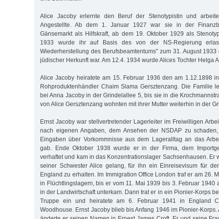
Alice Jacoby erlernte den Beruf der Stenotypistin und arbeit
Angestellte. Ab dem 1. Januar 1927 war sie in der Finan
Gänsemarkt als Hilfskraft, ab dem 19. Oktober 1929 als Stenotypi
1933 wurde ihr auf Basis des von der NS-Regierung erlas
Wiederherstellung des Berufsbeamtentums" zum 31. August 1933 g
jüdischer Herkunft war. Am 12.4. 1934 wurde Alices Tochter Helga 
Alice Jacoby heiratete am 15. Februar 1936 den am 1.12.1898 
Rohproduktenhändler Chaim Slama Gersztenzang. Die Familie le
bei Anna Jacoby in der Grindelallee 5, bis sie in die Krochmannst
von Alice Gersztenzang wohnten mit ihrer Mutter weiterhin in der Gr
Ernst Jacoby war stellvertretender Lagerleiter im Freiwilligen Arbe
nach eigenen Angaben, dem Ansehen der NSDAP zu schaden, in
Eingaben über Vorkommnisse aus dem Lageralltag an das Arbei
gab. Ende Oktober 1938 wurde er in der Firma, dem Importge
verhaftet und kam in das Konzentrationslager Sachsenhausen. Er w
seiner Schwester Alice gelang, für ihn ein Einreisevisum für 
England zu erhalten. Im Immigration Office London traf er am 26. 
in Flüchtlingslagern, bis er vom 11. Mai 1939 bis 3. Februar 1940 a
in der Landwirtschaft unterkam. Dann trat er in ein Pionier-Korps b
Truppe ein und heiratete am 6. Februar 1941 in England Ce
Woodhouse. Ernst Jacoby blieb bis Anfang 1946 im Pionier-Korps
änderte er seinen Namen in Ernest James Croft. Er und seine Fr