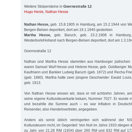
Weitere Stolpersteine in
Goernestraße 12
:
Hugo Henle
,
Nathan Hesse
Nathan Hesse,
geb. 15.8.1905 in Hamburg, am 15.2.1944 von We
Bergen-Belsen deportiert, dort am 19.1.1945 gestorben
Martha Hesse,
geb. Baruch, geb. 23.2.1908 in Hamburg
Westerbork/Holland nach Bergen-Belsen deportiert, dort am 1.3.19
Goernestraße 12
Nathan und Martha Hesse stammten aus Hamburger jüdischen Fa
waren Samuel Wulf Hesse und Helene Hesse, geb. Goldberger. Ma
Kaufmann und Bankier Ludwig Baruch (geb. 1872) und Recha Frie
(geb. 1880). Martha hatte zwei jüngere Geschwister: Ewald Louis,
geb. 1913.
Von Nathan Hesse wissen wir, dass er mit achtzehn Jahren, a
seine eigene Kultussteuerkarte bekam, Nummer 7027. Er wurde m
und bezahlte die Summe auch – es war Inflation in Deutschl
Reisender, also Handelsvertreter, angegeben.
Anders als sonst üblich verringerten sich während der NS
Kultussteuern nicht, im Gegenteil: Von Null im Jahre 1933 stiegen
zu Jahr, von 21,28 RM (1934) über 260 RM und 832 RM auf 17