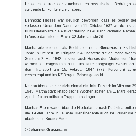
Hesse muss trotz der zunehmenden rassistischen Bedrängniss
steigende Einkünfte erzielt haben.
Dennoch: Hesses war deutlich geworden, dass es besser se
verlassen. Unter dem Datum vom 11. Oktober 1937 wurde als let
Kultussteuerkarte die Auswanderung ins Ausland vermerkt. Nathan 
in Amsterdam nieder. Er war 32 Jahre alt, sie 29.
Martha arbeitete nun als Buchhalterin und Stenotypistin. Es bl
Jahre in Freiheit. Im Frühjahr 1940 besetzte die deutsche Wehr
Seit dem 2. Mai 1942 mussten auch Hesses den "Judenstern" tra
wurden sie festgenommen und ins Durchgangslager Westerbork g
dem Transport am 15. Februar 1944 (773 Personen) zu­rü
verschleppt und ins KZ Ber­gen-Belsen gesteckt.
Nathan überlebte hier nicht einmal ein Jahr. Er starb im Alter von 
1945. Martha starb knapp sechs Wochen später, am 1. März, gerad
April befreiten britische Truppen das Lager.
Marthas Eltern waren über die Niederlande nach Palästina entko
die 1960er Jahre in Tel Aviv. Hier überlebte auch ihr Bruder die
überlebte in Buenos Aires.
© Johannes Grossmann