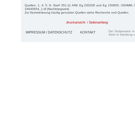
Quellen: 1; 4; 5: 8; StaH 351-11 AfW, Eg 230208 und Eg 150805; USHMM, I
24640654_1.tif (Nachkriegszeit).
Zur Nummerierung häufig genutzter Quellen siehe Recherche und Quellen.
druckansicht
/
Seitenanfang
Der Stolperstein i
IMPRESSUM / DATENSCHUTZ
KONTAKT
Stein in Hamburg v