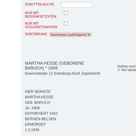
STADTTEILSUCHE
NUR MIT
BIOGRAFIETEXTEN
NUR MIT
STOLPERTONSTEIN
SORTIERUNG
MARTHA HESSE (GEBORENE
Nathan und
BARUCH) * 1908
© Yad Vash
Goernestraße 12 (Hamburg-Nord, Eppendorf)
HIER WOHNTE
MARTHA HESSE
GEB. BARUCH
JG. 1908
DEPORTIERT 1943
BERGEN-BELSEN
ERMORDET
1.3.1945