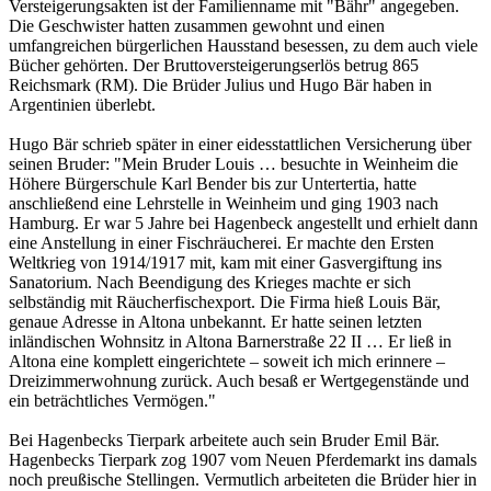
Versteigerungsakten ist der Familienname mit "Bähr" angegeben.
Die Geschwister hatten zusammen gewohnt und einen
umfangreichen bürgerlichen Hausstand besessen, zu dem auch viele
Bücher gehörten. Der Bruttoversteigerungserlös betrug 865
Reichsmark (RM). Die Brüder Julius und Hugo Bär haben in
Argentinien überlebt.
Hugo Bär schrieb später in einer eidesstattlichen Versicherung über
seinen Bruder: "Mein Bruder Louis … besuchte in Weinheim die
Höhere Bürgerschule Karl Bender bis zur Untertertia, hatte
anschließend eine Lehrstelle in Weinheim und ging 1903 nach
Hamburg. Er war 5 Jahre bei Hagenbeck angestellt und erhielt dann
eine Anstellung in einer Fischräucherei. Er machte den Ersten
Weltkrieg von 1914/1917 mit, kam mit einer Gasvergiftung ins
Sanatorium. Nach Beendigung des Krieges machte er sich
selbständig mit Räucherfischexport. Die Firma hieß Louis Bär,
genaue Adresse in Altona unbekannt. Er hatte seinen letzten
inländischen Wohnsitz in Altona Barnerstraße 22 II … Er ließ in
Altona eine komplett eingerichtete – soweit ich mich erinnere –
Dreizimmerwohnung zurück. Auch besaß er Wertgegenstände und
ein beträchtliches Vermögen."
Bei Hagenbecks Tierpark arbeitete auch sein Bruder Emil Bär.
Hagenbecks Tierpark zog 1907 vom Neuen Pferdemarkt ins damals
noch preußische Stellingen. Vermutlich arbeiteten die Brüder hier in