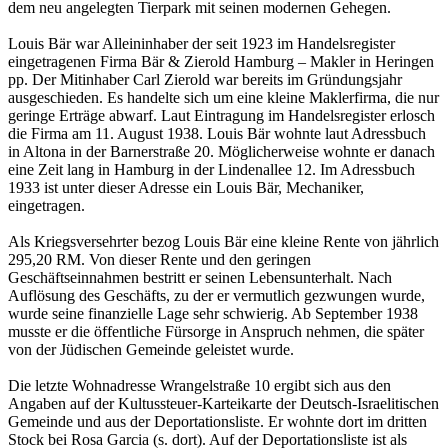
dem neu angelegten Tierpark mit seinen modernen Gehegen.
Louis Bär war Alleininhaber der seit 1923 im Handelsregister
eingetragenen Firma Bär & Zierold Hamburg – Makler in Heringen
pp. Der Mitinhaber Carl Zierold war bereits im Gründungsjahr
ausgeschieden. Es handelte sich um eine kleine Maklerfirma, die nur
geringe Erträge abwarf. Laut Eintragung im Handelsregister erlosch
die Firma am 11. August 1938. Louis Bär wohnte laut Adressbuch
in Altona in der Barnerstraße 20. Möglicherweise wohnte er danach
eine Zeit lang in Hamburg in der Lindenallee 12. Im Adressbuch
1933 ist unter dieser Adresse ein Louis Bär, Mechaniker,
eingetragen.
Als Kriegsversehrter bezog Louis Bär eine kleine Rente von jährlich
295,20 RM. Von dieser Rente und den geringen
Geschäftseinnahmen bestritt er seinen Lebensunterhalt. Nach
Auflösung des Geschäfts, zu der er vermutlich gezwungen wurde,
wurde seine finanzielle Lage sehr schwierig. Ab September 1938
musste er die öffentliche Fürsorge in Anspruch nehmen, die später
von der Jüdischen Gemeinde geleistet wurde.
Die letzte Wohnadresse Wrangelstraße 10 ergibt sich aus den
Angaben auf der Kultussteuer-Karteikarte der Deutsch-Israelitischen
Gemeinde und aus der Deportationsliste. Er wohnte dort im dritten
Stock bei Rosa Garcia (s. dort). Auf der Deportationsliste ist als