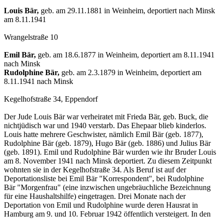
Louis Bär,
geb. am 29.11.1881 in Weinheim, deportiert nach Minsk
am 8.11.1941
Wrangelstraße 10
Emil Bär,
geb. am 18.6.1877 in Weinheim, deportiert am 8.11.1941
nach Minsk
Rudolphine Bär,
geb. am 2.3.1879 in Weinheim, deportiert am
8.11.1941 nach Minsk
Kegelhofstraße 34, Eppendorf
Der Jude Louis Bär war verheiratet mit Frieda Bär, geb. Buck, die
nichtjüdisch war und 1940 ver­starb. Das Ehepaar blieb kinderlos.
Louis hatte mehrere Geschwister, nämlich Emil Bär (geb. 1877),
Rudolphine Bär (geb. 1879), Hugo Bär (geb. 1886) und Julius Bär
(geb. 1891). Emil und Rudolphine Bär wurden wie ihr Bruder Louis
am 8. November 1941 nach Minsk deportiert. Zu diesem Zeitpunkt
wohnten sie in der Kegelhofstraße 34. Als Beruf ist auf der
Deportationsliste bei Emil Bär "Korrespondent", bei Rudolphine
Bär "Morgenfrau" (eine inzwischen ungebräuchliche Bezeichnung
für eine Haushaltshilfe) eingetragen. Drei Monate nach der
Deportation von Emil und Rudolphine wurde deren Hausrat in
Hamburg am 9. und 10. Februar 1942 öffentlich versteigert. In den