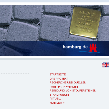
STARTSEITE
DAS PROJEKT
RECHERCHE UND QUELLEN
PATE / PATIN WERDEN
REINIGUNG VON STOLPERSTEINEN
STANDPUNKTE
AKTUELL
MOBILE APP