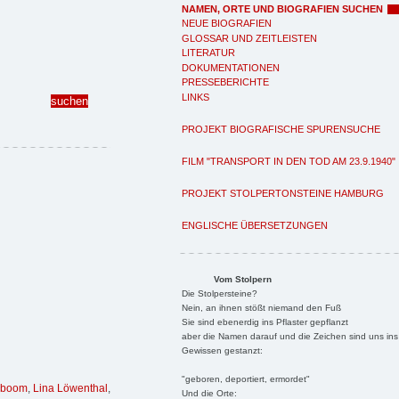
NAMEN, ORTE UND BIOGRAFIEN SUCHEN
NEUE BIOGRAFIEN
GLOSSAR UND ZEITLEISTEN
LITERATUR
DOKUMENTATIONEN
PRESSEBERICHTE
LINKS
PROJEKT BIOGRAFISCHE SPURENSUCHE
FILM "TRANSPORT IN DEN TOD AM 23.9.1940"
PROJEKT STOLPERTONSTEINE HAMBURG
ENGLISCHE ÜBERSETZUNGEN
Vom Stolpern
Die Stolpersteine?
Nein, an ihnen stößt niemand den Fuß
Sie sind ebenerdig ins Pflaster gepflanzt
aber die Namen darauf und die Zeichen sind uns ins
Gewissen gestanzt:
"geboren, deportiert, ermordet"
eboom
,
Lina Löwenthal
,
Und die Orte: