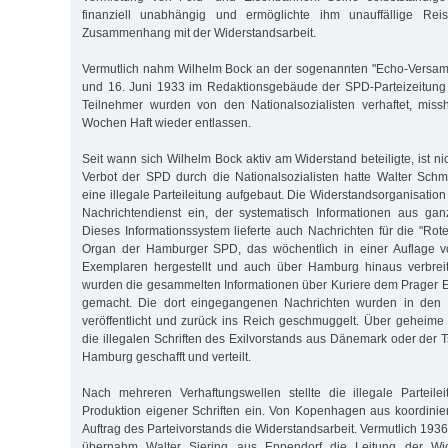
finanziell unabhängig und ermöglichte ihm unauffällige Re
Zusammenhang mit der Widerstandsarbeit.
Vermutlich nahm Wilhelm Bock an der sogenannten "Echo-Versamm
und 16. Juni 1933 im Redaktionsgebäude der SPD-Parteizeitung 
Teil­nehmer wurden von den Nationalsozialisten verhaftet, mis
Wochen Haft wieder entlassen.
Seit wann sich Wilhelm Bock aktiv am Widerstand beteiligte, ist 
Verbot der SPD durch die Nationalsozialisten hatte Walter S
eine illegale Parteileitung aufgebaut. Die Widerstandsorganisation
Nachrichtendienst ein, der systematisch Informationen aus g
Dieses Informationssystem lieferte auch Nachrichten für die "Roten
Organ der Hamburger SPD, das wöchentlich in einer Auflage 
Exemplaren hergestellt und auch über Hamburg hinaus verbreite
wurden die gesammelten Informationen über Kuriere dem Prager E
gemacht. Die dort eingegangenen Nachrichten wurden in den D
veröffentlicht und zurück ins Reich geschmuggelt. Über geheim
die illegalen Schriften des Exilvorstands aus Dänemark oder der
Hamburg geschafft und verteilt.
Nach mehreren Verhaftungswellen stellte die illegale Parteil
Produktion eigener Schriften ein. Von Kopenhagen aus koordini
Auftrag des Parteivorstands die Widerstandsarbeit. Vermutlich 193
übernahm Walter Siering aus Eppendorf die Leitung der Wider