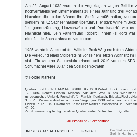
Am 23. August 1938 wurden die Angeklagten wegen Beihilfe zu
hochverräterischen Unternehmens zu einem Jahr und drei Monaten
Nachdem die beiden Männer ihre Strafe verbüßt hatten, wurden s
sondern ins KZ Sachsenhausen überführt. Hier starb Wilhelm Bock
"Lungenentzündung, Herzschwäche und Darmkatarrh", wie es in
Nachricht hieß. Sein Parteifreund Robert Finnern (s. dort) wa
ebenfalls in Sachsen­hausen verstorben.
1985 wurde in Alsterdorf der Wilhelm-Bock-Weg nach dem Widers
Die Verlegung eines Stolpersteins vor seinem letzten Wohnsitz im
statt. Ein weiterer Stolperstein erinnert seit 2010 vor dem SPD-
Schu­macher Allee 10 an den Sozialdemokraten.
© Holger Martens
Quellen: StaH 351-11 AfW Abl. 2008/1, 9.2.1918 Wilhelm Bock, Junior; Sta
13.3.1894 Robert Finnern; Martens, Auf dem Weg in den Widerstand
norddeutsches Umland. Festschrift für Franklin Kopitzsch, Brietzke/Fischer/He
376; Zur Widerstandsarbeit und den Vorgängen 1938 siehe den Bericht vo
Finnern, 5.12.1949, Privatbesitz Beate Reis; Martens, Widerstand, in: "Alles fü
47–60.
Zur Nummerierung häufig genutzter Quellen siehe Recherche und Quellen.
druckansicht
/
Seitenanfang
Der Stolperstein i
IMPRESSUM / DATENSCHUTZ
KONTAKT
Stein in Hamburg v