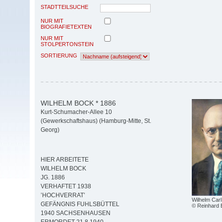
STADTTEILSUCHE
NUR MIT
BIOGRAFIETEXTEN
NUR MIT
STOLPERTONSTEIN
SORTIERUNG
WILHELM BOCK * 1886
Kurt-Schumacher-Allee 10
(Gewerkschaftshaus) (Hamburg-Mitte, St.
Georg)
HIER ARBEITETE
WILHELM BOCK
JG. 1886
VERHAFTET 1938
’HOCHVERRAT’
Wilhelm Car
GEFÄNGNIS FUHLSBÜTTEL
© Reinhard 
1940 SACHSENHAUSEN