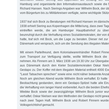
Hamburg und organisierte den Informationsaustausch sowie die M
Richard Hansen. Nach Sierings Angaben war Wilhelm Bock, der üb
vom Bürgertum bis zu Militärkreisen verfügte, seine wichtigste Stütz
1937 traf sich Bock zu Beratungen mit Richard Hansen im dänisch
1938 erhielt Siering aus Kopenhagen die Mitteilung, dass zwei Tag
eintreffen werde, die am Hamburger Hauptbahnhof zu übern
beunruhigt durch die Verhaftung eines Sozialdemokraten, der von d
hatte, traf sich mit Bock, um die Lage zu beraten. Dieser riet zur
Dänemark und versprach, sich um die Sendung des illegalen Mater
Mit einem Parteifreund, dem Kolonialwarenhändler Robert Finne
zum Transport zur Verfügung stellte, wollte Wilhelm Bock die
nehmen. Als Finnern am 3. März 1938 um 19.30 Uhr zur Übergabe
aus Dänemark durch den Kieler Sozialdemokraten Oskar Nielse
Gestapo zu. Der Koffer mit dem illegalen Material enthielt 4000 Ex
"Lasst Tatsachen sprechen" sowie eine nicht näher bekannte Anz
Noch am gleichen Abend wurde Wilhelm Bock verhaftet. Er hatte 
Beobachtung gestanden, denn ein Gestapo-Spitzel hatte alle Ein
die Verhaftung von langer Hand vorbereitet. Auch die beiden Ehef
Wiebke Bock sowie der zwanzigjährige Wilhelm Bock junior wu
verhaftet. Oskar Nielsen war den Methoden der Gestapo nicht gew
nach zwei Tagen Haft. Wilhelm Bock und Robert Finnern wurde
Volksgerichtshof gemacht.