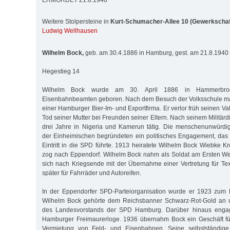
ERMORDET 21.8.1940
Weitere Stolpersteine in
Kurt-Schumacher-Allee 10 (Gewerkscha
Ludwig Wellhausen
Wilhelm Bock,
geb. am 30.4.1886 in Hamburg, gest. am 21.8.194
Hegestieg 14
Wilhelm Bock wurde am 30. April 1886 in Hammerbro
Eisenbahnbeamten geboren. Nach dem Besuch der Volksschule mac
einer Hamburger Bier-Im- und Exportfirma. Er verlor früh seinen V
Tod seiner Mutter bei Freunden seiner Eltern. Nach seinem Militär
drei Jahre in Nigeria und Kamerun tätig. Die menschenunwürdig
der Einheimischen begründeten ein politisches Engagement, da
Eintritt in die SPD führte. 1913 heiratete Wilhelm Bock Wiebke
zog nach Eppendorf. Wilhelm Bock nahm als Soldat am Ersten Wel
sich nach Kriegsende mit der Übernahme einer Vertretung für Text
später für Fahrräder und Autoreifen.
In der Eppendorfer SPD-Parteiorganisation wurde er 1923 zum Di
Wilhelm Bock gehörte dem Reichsbanner Schwarz-Rot-Gold an u
des Landesvorstands der SPD Hamburg. Darüber hinaus engagie
Hamburger Freimaurerloge. 1936 übernahm Bock ein Geschäft fü
Vermietung von Feld- und Eisenbahnen. Seine selbstständige 