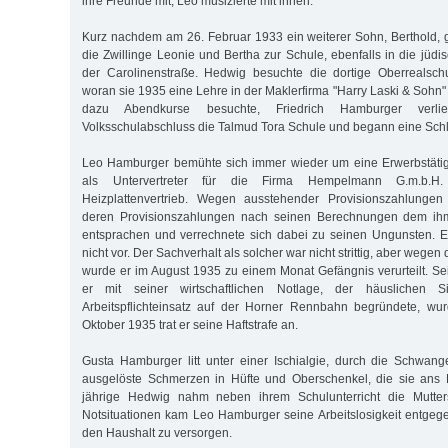
ihre Freunde mit, Leo musizierte mit ihnen.
Kurz nachdem am 26. Februar 1933 ein weiterer Sohn, Berthold,
die Zwillinge Leonie und Bertha zur Schule, ebenfalls in die jüd
der Carolinenstraße. Hedwig besuchte die dortige Oberrealschu
woran sie 1935 eine Lehre in der Maklerfirma "Harry Laski & Sohn"
dazu Abendkurse besuchte, Friedrich Hamburger ver
Volksschulabschluss die Talmud Tora Schule und begann eine Schl
Leo Hamburger bemühte sich immer wieder um eine Erwerbstätigk
als Untervertreter für die Firma Hempelmann G.m.b.H
Heizplattenvertrieb. Wegen ausstehender Provisionszahlungen f
deren Provisionszahlungen nach seinen Berechnungen dem ih
entsprachen und verrechnete sich dabei zu seinen Ungunsten. E
nicht vor. Der Sachverhalt als solcher war nicht strittig, aber weg
wurde er im August 1935 zu einem Monat Gefängnis verurteilt. 
er mit seiner wirtschaftlichen Notlage, der häuslichen S
Arbeitspflichteinsatz auf der Horner Rennbahn begründete, wu
Oktober 1935 trat er seine Haftstrafe an.
Gusta Hamburger litt unter einer Ischialgie, durch die Schwang
ausgelöste Schmerzen in Hüfte und Oberschenkel, die sie ans B
jährige Hedwig nahm neben ihrem Schulunterricht die Mutters
Notsituationen kam Leo Hamburger seine Arbeitslosigkeit entgeg
den Haushalt zu versorgen.