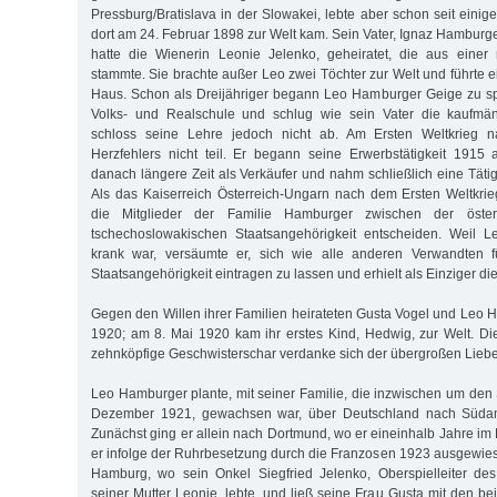
Pressburg/Bratislava in der Slowakei, lebte aber schon seit einige
dort am 24. Februar 1898 zur Welt kam. Sein Vater, Ignaz Hamburg
hatte die Wienerin Leonie Jelenko, geheiratet, die aus einer 
stammte. Sie brachte außer Leo zwei Töchter zur Welt und führte e
Haus. Schon als Dreijähriger begann Leo Hamburger Geige zu sp
Volks- und Realschule und schlug wie sein Vater die kaufmän
schloss seine Lehre jedoch nicht ab. Am Ersten Weltkrieg
Herzfehlers nicht teil. Er begann seine Erwerbstätigkeit 1915 al
danach längere Zeit als Verkäufer und nahm schließlich eine Tätig
Als das Kaiserreich Österreich-Ungarn nach dem Ersten Weltkrieg
die Mitglieder der Familie Hamburger zwischen der öster
tschechoslowakischen Staatsangehörigkeit entscheiden. Weil 
krank war, versäumte er, sich wie alle anderen Verwandten fü
Staatsangehörigkeit eintragen zu lassen und erhielt als Einziger d
Gegen den Willen ihrer Familien heirateten Gusta Vogel und Leo
1920; am 8. Mai 1920 kam ihr erstes Kind, Hedwig, zur Welt. Dies
zehnköpfige Geschwisterschar verdanke sich der übergroßen Liebe 
Leo Hamburger plante, mit seiner Familie, die inzwischen um den 
Dezember 1921, gewachsen war, über Deutschland nach Süda
Zunächst ging er allein nach Dortmund, wo er eineinhalb Jahre im 
er infolge der Ruhrbesetzung durch die Franzosen 1923 ausgewie
Hamburg, wo sein Onkel Siegfried Jelenko, Oberspielleiter des
seiner Mutter Leonie, lebte, und ließ seine Frau Gusta mit den b