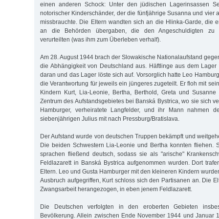
einen anderen Schock: Unter den jüdischen Lagerinsassen Se
notorischer Kinderschänder, der die fünfjährige Susanna und vier
missbrauchte. Die Eltern wandten sich an die Hlinka-Garde, die e
an die Behörden übergaben, die den Angeschuldigten zu ei
verurteilten (was ihm zum Überleben verhalf).
Am 28. August 1944 brach der Slowakische Nationalaufstand gege
die Abhängigkeit von Deutschland aus. Häftlinge aus dem Lager S
daran und das Lager löste sich auf. Vorsorglich hatte Leo Hambur
die Verantwortung für jeweils ein jüngeres zugeteilt. Er floh mit s
Kindern Kurt, Lia-Leonie, Bertha, Berthold, Greta und Susanne
Zentrum des Aufstandsgebietes bei Banská Bystrica, wo sie sich ve
Hamburger, verheiratete Langfelder, und ihr Mann nahmen de
siebenjährigen Julius mit nach Pressburg/Bratislava.
Der Aufstand wurde von deutschen Truppen bekämpft und weitgeh
Die beiden Schwestern Lia-Leonie und Bertha konnten fliehen. S
sprachen fließend deutsch, sodass sie als "arische" Krankensc
Feldlazarett in Banská Bystrica aufgenommen wurden. Dort trafe
Eltern. Leo und Gusta Hamburger mit den kleineren Kindern wurd
Ausbruch aufgegriffen, Kurt schloss sich den Partisanen an. Die E
Zwangsarbeit herangezogen, in eben jenem Feldlazarett.
Die Deutschen verfolgten in den eroberten Gebieten insbe
Bevölkerung. Allein zwischen Ende November 1944 und Januar 1