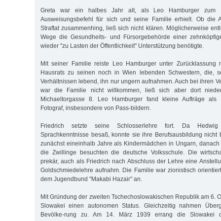
Greta war ein halbes Jahr alt, als Leo Hamburger zum 
Ausweisungsbefehl für sich und seine Familie erhielt. Ob die 
Straftat zusammenhing, ließ sich nicht klären. Möglicherweise ent
Wege die Gesundheits- und Fürsorgebehörde einer zehnköpfige
wieder "zu Lasten der Öffentlichkeit" Unterstützung benötigte.
Mit seiner Familie reiste Leo Hamburger unter Zurücklassung
Hausrats zu seinen noch in Wien lebenden Schwestern, die, s
Verhältnissen lebend, ihn nur ungern aufnahmen. Auch bei ihren V
war die Familie nicht willkommen, ließ sich aber dort nied
Michaeltorgasse 8. Leo Hamburger fand kleine Aufträge als
Fotograf, insbesondere von Pass-bildern.
Friedrich setzte seine Schlosserlehre fort. Da Hedwig
Sprachkenntnisse besaß, konnte sie ihre Berufsausbildung nicht
zunächst eineinhalb Jahre als Kindermädchen in Ungarn, danach i
die Zwillinge besuchten die deutsche Volksschule. Die wirtschaf
prekär, auch als Friedrich nach Abschluss der Lehre eine Anstell
Goldschmiedelehre aufnahm. Die Familie war zionistisch orientier
dem Jugendbund "Makabi Hazair" an.
Mit Gründung der zweiten Tschechoslowakischen Republik am 6. Ok
Slowakei einen autonomen Status. Gleichzeitig nahmen Übergr
Bevölke-rung zu. Am 14. März 1939 errang die Slowakei di