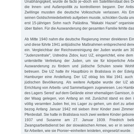
Unabhängigkeit, wurde de facto je¬doch ein Satellitenstaat des 
die Innen- und Außenpolitik zu kontrollieren begann. Der Anti
Zwillinge mussten die deutsche Volksschule verlassen. Als Emi
seinen Goldschmiedebetrieb aufgeben musste, schickten Gusta u
erst 15-jährigen Sohn nach Palästina. "Makabi Hazair" organis
über Italien. Für die Auswanderung der gesamten Familie fehlte das
Ab Mitte 1940 nahm die deutsche Regierung immer direkteren Einf
und diese führte 1941 antijüdische Maßnahmen entsprechend den
ein. Vergleichbar der Reichsvereinigung der Juden wurde am 3
"Judenzentrale", Ustredna Zidov, kurz UZ, eingerichtet, eine dem
unterstellte Vertretung der Juden, um sie für körperliche Arb
Auswanderung zu fördern und jüdische Schulen sowie Wohlfa
betreuen. Die UZ hatte ihr Hauptbüro in Bratislava in der Edel
Hamburger eine Anstellung. Der UZ oblag bis Mai 1941 auch d
jüdischen Bevölkerung. Als weitere Aufgabe wurde der UZ 
Errichtung von Arbeits- und Sammellagern zugewiesen. Leo Hamb
des Lagers Sered’ auf dem Gelände einer ehemaligen Garnison, öst
der Waag gelegen, von Anfang an mit. Zunächst stand es den i
völlig verarmten Juden frei, ins Lager zu gehen, um dort zu arb
bezog Anfang Januar 1942 mit sieben ihrer Kinder zwei Zimme
Pferdestall. Sie hatte in Bratislava noch zwei weitere Kinder gebor
1937 und Susanne am 27. Januar 1939. Friedrich befa
Zwangsarbeitsdienst bei der slowakischen Armee, wo er in seine
für Arbeiten, wie sie Pionier¬einheiten leisteten, eingesetzt wurde.