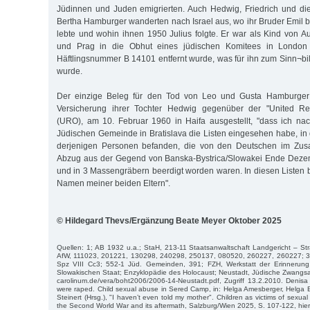
Jüdinnen und Juden emigrierten. Auch Hedwig, Friedrich und di
Bertha Hamburger wanderten nach Israel aus, wo ihr Bruder Emil b
lebte und wohin ihnen 1950 Julius folgte. Er war als Kind von 
und Prag in die Obhut eines jüdischen Komitees in London
Häftlingsnummer B 14101 entfernt wurde, was für ihn zum Sinn¬b
wurde.
Der einzige Beleg für den Tod von Leo und Gusta Hamburger is
Versicherung ihrer Tochter Hedwig gegenüber der "United Rest
(URO), am 10. Februar 1960 in Haifa ausgestellt, "dass ich na
Jüdischen Gemeinde in Bratislava die Listen eingesehen habe, i
derjenigen Personen befanden, die von den Deutschen im Zu
Abzug aus der Gegend von Banska-Bystrica/Slowakei Ende Deze
und in 3 Massengräbern beerdigt worden waren. In diesen Listen 
Namen meiner beiden Eltern".
© Hildegard Thevs/Ergänzung Beate Meyer Oktober 2025
Quellen: 1; AB 1932 u.a.; StaH, 213-11 Staatsanwaltschaft Landgericht – S
AfW, 111023, 201221, 130298, 240298, 250137, 080520, 260227, 260227; 37
Spz VIII Cc3; 552-1 Jüd. Gemeinden, 391; FZH, Werkstatt der Erinnerung
Slowakischen Staat; Enzyklopädie des Holocaust; Neustadt, Jüdische Zwangsarb
carolinum.de/vera/boht2006/2006-14-Neustadt.pdf, Zugriff 13.2.2010. Denisa 
were raped. Child sexual abuse in Sered Camp, in: Helga Amesberger, Helga
Steinert (Hrsg.), "I haven’t even told my mother". Children as victims of sexua
the Second World War and its aftermath, Salzburg/Wien 2025, S. 107-122, hier