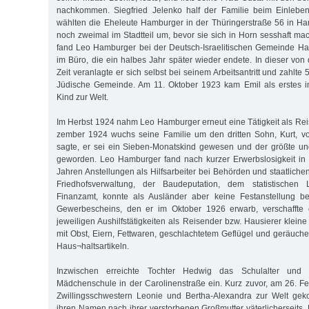
nachkommen. Siegfried Jelenko half der Familie beim Einlebe
wählten die Eheleute Hamburger in der Thüringerstraße 56 in 
noch zweimal im Stadtteil um, bevor sie sich in Horn sesshaft ma
fand Leo Hamburger bei der Deutsch-Israelitischen Gemeinde Ha
im Büro, die ein halbes Jahr später wieder endete. In dieser von 
Zeit veranlagte er sich selbst bei seinem Arbeitsantritt und zahlte
Jüdische Gemeinde. Am 11. Oktober 1923 kam Emil als erstes 
Kind zur Welt.
Im Herbst 1924 nahm Leo Hamburger erneut eine Tätigkeit als Rei
zember 1924 wuchs seine Familie um den dritten Sohn, Kurt, 
sagte, er sei ein Sieben-Monatskind gewesen und der größte und
geworden. Leo Hamburger fand nach kurzer Erwerbslosigkeit in
Jahren Anstellungen als Hilfsarbeiter bei Behörden und staatliche
Friedhofsverwaltung, der Baudeputation, dem statistische
Finanzamt, konnte als Ausländer aber keine Festanstellung 
Gewerbescheins, den er im Oktober 1926 erwarb, verschaffte 
jeweiligen Aushilfstätigkeiten als Reisender bzw. Hausierer kleine
mit Obst, Eiern, Fettwaren, geschlachtetem Geflügel und geräuche
Haus¬haltsartikeln.
Inzwischen erreichte Tochter Hedwig das Schulalter und t
Mädchenschule in der Carolinenstraße ein. Kurz zuvor, am 26. F
Zwillingsschwestern Leonie und Bertha-Alexandra zur Welt gek
ihren Namen nach ihrer verstorbenen Großmutter väterlicherseits.