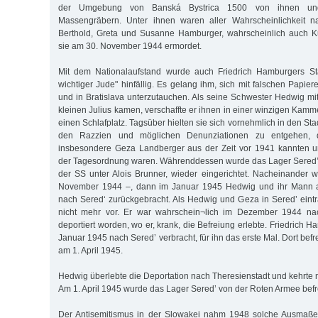
der Umgebung von Banská Bystrica 1500 von ihnen und
Massengräbern. Unter ihnen waren aller Wahrscheinlichkeit n
Berthold, Greta und Susanne Hamburger, wahrscheinlich auch Ku
sie am 30. November 1944 ermordet.
Mit dem Nationalaufstand wurde auch Friedrich Hamburgers Stat
wichtiger Jude" hinfällig. Es gelang ihm, sich mit falschen Papiere
und in Bratislava unterzutauchen. Als seine Schwester Hedwig 
kleinen Julius kamen, verschaffte er ihnen in einer winzigen Kam
einen Schlafplatz. Tagsüber hielten sie sich vornehmlich in den St
den Razzien und möglichen Denunziationen zu entgehen, d
insbesondere Geza Landberger aus der Zeit vor 1941 kannten 
der Tagesordnung waren. Währenddessen wurde das Lager Sered’,
der SS unter Alois Brunner, wieder eingerichtet. Nacheinander w
November 1944 –, dann im Januar 1945 Hedwig und ihr Mann a
nach Sered‘ zurückgebracht. Als Hedwig und Geza in Sered’ eintra
nicht mehr vor. Er war wahrschein¬lich im Dezember 1944 nac
deportiert worden, wo er, krank, die Befreiung erlebte. Friedrich
Januar 1945 nach Sered’ verbracht, für ihn das erste Mal. Dort befr
am 1. April 1945.
Hedwig überlebte die Deportation nach Theresienstadt und kehrte n
Am 1. April 1945 wurde das Lager Sered’ von der Roten Armee befre
Der Antisemitismus in der Slowakei nahm 1948 solche Ausmaße