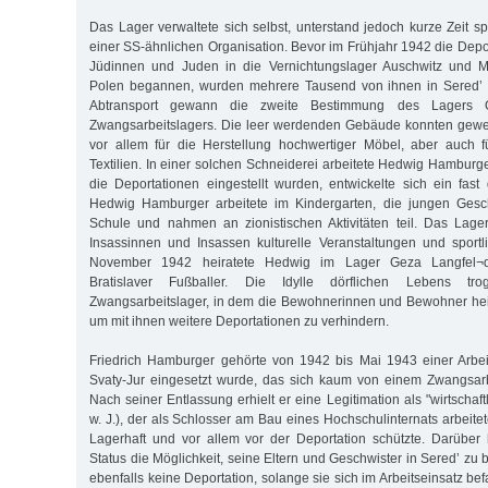
Das Lager verwaltete sich selbst, unterstand jedoch kurze Zeit s
einer SS-ähnlichen Organisation. Bevor im Frühjahr 1942 die Depo
Jüdinnen und Juden in die Vernichtungslager Auschwitz und M
Polen begannen, wurden mehrere Tausend von ihnen in Sered’ ko
Abtransport gewann die zweite Bestimmung des Lagers O
Zwangsarbeitslagers. Die leer werdenden Gebäude konnten gewer
vor allem für die Herstellung hochwertiger Möbel, aber auch f
Textilien. In einer solchen Schneiderei arbeitete Hedwig Hamburg
die Deportationen eingestellt wurden, entwickelte sich ein fast 
Hedwig Hamburger arbeitete im Kindergarten, die jungen Gesc
Schule und nahmen an zionistischen Aktivitäten teil. Das Lage
Insassinnen und Insassen kulturelle Veranstaltungen und sportl
November 1942 heiratete Hedwig im Lager Geza Langfel¬d
Bratislaver Fußballer. Die Idylle dörflichen Lebens t
Zwangsarbeitslager, in dem die Bewohnerinnen und Bewohner hei
um mit ihnen weitere Deportationen zu verhindern.
Friedrich Hamburger gehörte von 1942 bis Mai 1943 einer Arbei
Svaty-Jur eingesetzt wurde, das sich kaum von einem Zwangsarb
Nach seiner Entlassung erhielt er eine Legitimation als "wirtschaft
w. J.), der als Schlosser am Bau eines Hochschulinternats arbeitet
Lagerhaft und vor allem vor der Deportation schützte. Darüber
Status die Möglichkeit, seine Eltern und Geschwister in Sered’ zu
ebenfalls keine Deportation, solange sie sich im Arbeitseinsatz bef