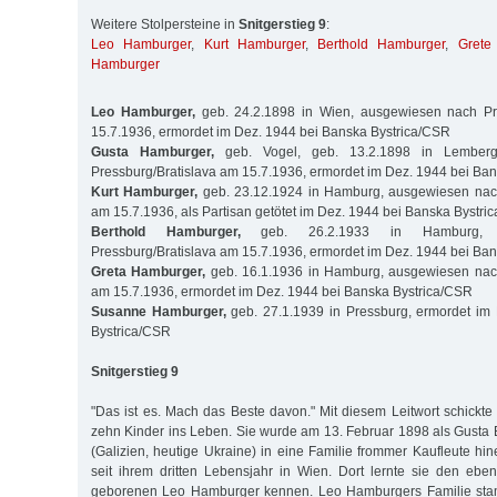
Weitere Stolpersteine in
Snitgerstieg 9
:
Leo Hamburger
,
Kurt Hamburger
,
Berthold Hamburger
,
Grete
Hamburger
Leo Hamburger,
geb. 24.2.1898 in Wien, ausgewiesen nach Pr
15.7.1936, ermordet im Dez. 1944 bei Banska Bystrica/CSR
Gusta Hamburger,
geb. Vogel, geb. 13.2.1898 in Lemberg
Pressburg/Bratislava am 15.7.1936, ermordet im Dez. 1944 bei Ba
Kurt Hamburger,
geb. 23.12.1924 in Hamburg, ausgewiesen nach
am 15.7.1936, als Partisan getötet im Dez. 1944 bei Banska Bystri
Berthold Hamburger,
geb. 26.2.1933 in Hamburg, 
Pressburg/Bratislava am 15.7.1936, ermordet im Dez. 1944 bei Ba
Greta Hamburger,
geb. 16.1.1936 in Hamburg, ausgewiesen nach
am 15.7.1936, ermordet im Dez. 1944 bei Banska Bystrica/CSR
Susanne Hamburger,
geb. 27.1.1939 in Pressburg, ermordet im
Bystrica/CSR
Snitgerstieg 9
"Das ist es. Mach das Beste davon." Mit diesem Leitwort schickt
zehn Kinder ins Leben. Sie wurde am 13. Februar 1898 als Gusta 
(Galizien, heutige Ukraine) in eine Familie frommer Kaufleute hi
seit ihrem dritten Lebensjahr in Wien. Dort lernte sie den ebe
geborenen Leo Hamburger kennen. Leo Hamburgers Familie stam