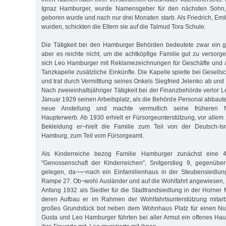
Ignaz Hamburger, wurde Namensgeber für den nächsten Sohn
geboren wurde und nach nur drei Monaten starb. Als Friedrich, Emil 
wurden, schickten die Eltern sie auf die Talmud Tora Schule.
Die Tätigkeit bei den Hamburger Behörden bedeutete zwar ein 
aber es reichte nicht, um die achtköpfige Familie gut zu versorg
sich Leo Hamburger mit Reklamezeichnungen für Geschäfte und al
Tanzkapelle zusätzliche Einkünfte. Die Kapelle spielte bei Gesell
und trat durch Vermittlung seines Onkels Siegfried Jelenko ab und a
Nach zweieinhalbjähriger Tätigkeit bei der Finanzbehörde verlor
Januar 1929 seinen Arbeitsplatz, als die Behörde Personal abbaut
neue Anstellung und machte vermutlich seine früheren N
Haupterwerb. Ab 1930 erhielt er Fürsorgeunterstützung, vor allem
Bekleidung er¬hielt die Familie zum Teil von der Deutsch-Is
Hamburg, zum Teil vom Fürsorgeamt.
Als Kinderreiche bezog Familie Hamburger zunächst eine 
"Genossenschaft der Kinderreichen", Snitgerstieg 9, gegenüb
gelegen, da¬¬¬nach ein Einfamilienhaus in der Steubensiedlung
Rampe 27. Ob¬wohl Ausländer und auf die Wohlfahrt angewiesen
Anfang 1932 als Siedler für die Stadtrandsiedlung in der Horner
deren Aufbau er im Rahmen der Wohlfahrtsunterstützung mitar
großes Grundstück bot neben dem Wohnhaus Platz für einen Nut
Gusta und Leo Hamburger führten bei aller Armut ein offenes Hau