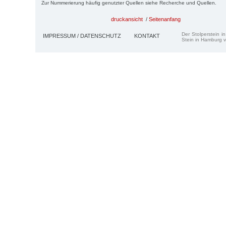
Zur Nummerierung häufig genutzter Quellen siehe Recherche und Quellen.
druckansicht
/
Seitenanfang
Der Stolperstein i
IMPRESSUM / DATENSCHUTZ
KONTAKT
Stein in Hamburg v