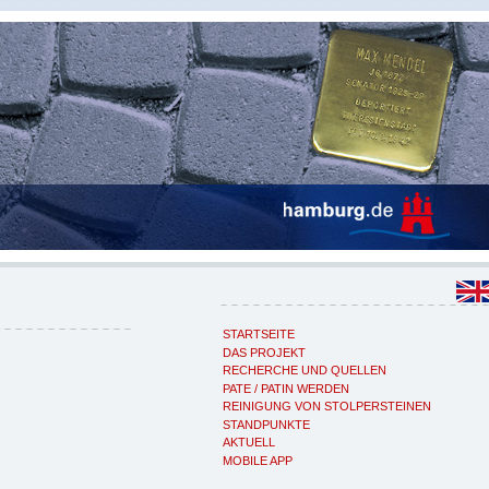
STARTSEITE
DAS PROJEKT
RECHERCHE UND QUELLEN
PATE / PATIN WERDEN
REINIGUNG VON STOLPERSTEINEN
STANDPUNKTE
AKTUELL
MOBILE APP