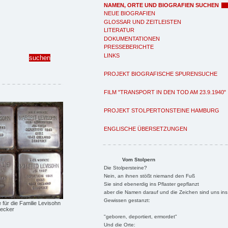
NAMEN, ORTE UND BIOGRAFIEN SUCHEN
NEUE BIOGRAFIEN
GLOSSAR UND ZEITLEISTEN
LITERATUR
DOKUMENTATIONEN
PRESSEBERICHTE
LINKS
PROJEKT BIOGRAFISCHE SPURENSUCHE
FILM "TRANSPORT IN DEN TOD AM 23.9.1940"
PROJEKT STOLPERTONSTEINE HAMBURG
ENGLISCHE ÜBERSETZUNGEN
Vom Stolpern
Die Stolpersteine?
Nein, an ihnen stößt niemand den Fuß
Sie sind ebenerdig ins Pflaster gepflanzt
aber die Namen darauf und die Zeichen sind uns ins
Gewissen gestanzt:
e für die Familie Levisohn
Becker
"geboren, deportiert, ermordet"
Und die Orte: