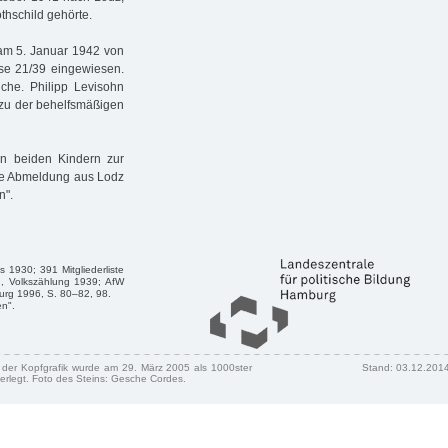
hschild gehörte.
 am 5. Januar 1942 von
se 21/39 eingewiesen.
che. Philipp Levisohn
g zu der behelfsmäßigen
n beiden Kindern zur
hre Abmeldung aus Lodz
n".
 1930; 391 Mitgliederliste
., Volkszählung 1939; AfW
urg 1996, S. 80–82, 98.
en".
n der Kopfgrafik wurde am 29. März 2005 als 1000ster
Stand: 03.12.201
erlegt. Foto des Steins: Gesche Cordes.