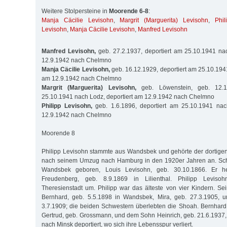
Weitere Stolpersteine in
Moorende 6-8
:
Manja Cäcilie Levisohn
,
Margrit (Marguerita) Levisohn
,
Phil
Levisohn
,
Manja Cäcilie Levisohn
,
Manfred Levisohn
Manfred Levisohn,
geb. 27.2.1937, deportiert am 25.10.1941 na
12.9.1942 nach Chelmno
Manja Cäcilie Levisohn,
geb. 16.12.1929, deportiert am 25.10.1941
am 12.9.1942 nach Chelmno
Margrit (Marguerita) Levisohn,
geb. Löwenstein, geb. 12.1.
25.10.1941 nach Lodz, deportiert am 12.9.1942 nach Chelmno
Philipp Levisohn,
geb. 1.6.1896, deportiert am 25.10.1941 nac
12.9.1942 nach Chelmno
Moorende 8
Philipp Levisohn stammte aus Wandsbek und gehörte der dortig
nach seinem Umzug nach Hamburg in den 1920er Jahren an. Sch
Wandsbek geboren, Louis Levisohn, geb. 30.10.1866. Er he
Freudenberg, geb. 8.9.1869 in Lilienthal. Philipp Leviso
Theresienstadt um. Philipp war das älteste von vier Kindern. S
Bernhard, geb. 5.5.1898 in Wandsbek, Mira, geb. 27.3.1905, u
3.7.1909; die beiden Schwestern überlebten die Shoah. Bernhard
Gertrud, geb. Grossmann, und dem Sohn Heinrich, geb. 21.6.193
nach Minsk deportiert, wo sich ihre Lebensspur verliert.