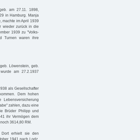
 geb. am 27.11. 1898,
1929 in Hamburg. Manja
, machte im April 1939
 wieder zurück in die
ember 1939 zu "Volks-
d Turnen waren ihre
, geb. Löwenstein, geb.
 wurde am 27.2.1937
938 als Gesellschafter
uskommen. Dem hohen
e Lebensversicherung
abe" zahlen, dazu eine
ie Brüder Philipp und
 1941 ihr Vermögen dem
in noch 3614,80 RM.
Dort erhielt sie den
tober 1941 nach Lodz,