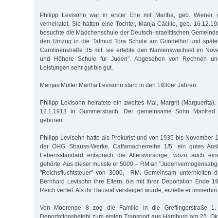
Philipp Levisohn war in erster Ehe mit Martha, geb. Wiener,
verheiratet. Sie hatten eine Tochter, Manja Cäcilie, geb. 16.12.
besuchte die Mädchenschule der Deutsch-Israelitischen Gemeinde
den Umzug in die Talmud Tora Schule am Grindelhof und später
Carolinenstraße 35 mit; sie erlebte den Namenswechsel im Nov
und Höhere Schule für Juden". Abgesehen von Rechnen un
Leistungen sehr gut bis gut.
Manjas Mutter Martha Levisohn starb in den 1930er Jahren.
Philipp Levisohn heiratete ein zweites Mal, Margrit (Marguerita)
12.1.1913 in Gummersbach. Der gemeinsame Sohn Manfred
geboren.
Philipp Levisohn hatte als Prokurist und von 1935 bis November 1
der OHG Strauss-Werke, Caffamacherreihe 1/5, ein gutes A
Lebensstandard entsprach die Altersvorsorge, wozu auch ein
gehörte. Aus dieser musste er 5000,– RM an "Judenvermögensabg
"Reichsfluchtsteuer" von 3000,– RM. Gemeinsam unterhielten d
Bernhard Levisohn ihre Eltern, bis mit ihrer Deportation Ende
Reich verfiel. Als ihr Hausrat versteigert wurde, erzielte er immerh
Von Moorende 8 zog die Familie in die Greflingerstraße 1. 
Deportationsbefehl zum ersten Transport aus Hamburg am 25. Ok