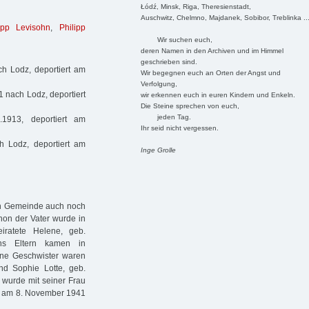
Łódź, Minsk, Riga, Theresienstadt,
Auschwitz, Chelmno, Majdanek, Sobibor, Treblinka ..
ipp Levisohn
,
Philipp
Wir suchen euch,
deren Namen in den Archiven und im Himmel
geschrieben sind.
ch Lodz, deportiert am
Wir begegnen euch an Orten der Angst und
Verfolgung,
 nach Lodz, deportiert
wir erkennen euch in euren Kindern und Enkeln.
Die Steine sprechen von euch,
jeden Tag.
1913, deportiert am
Ihr seid nicht vergessen.
h Lodz, deportiert am
Inge Grolle
en Gemeinde auch noch
on der Vater wurde in
iratete Helene, geb.
hns Eltern kamen in
eine Geschwister waren
nd Sophie Lotte, geb.
 wurde mit seiner Frau
7, am 8. November 1941