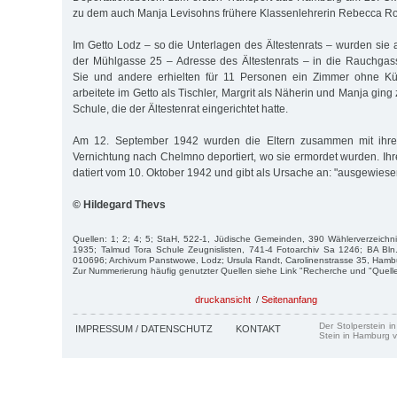
zu dem auch Manja Levisohns frühere Klassenlehrerin Rebecca Rot
Im Getto Lodz – so die Unterlagen des Ältestenrats – wurden sie
der Mühlgasse 25 – Adresse des Ältestenrats – in die Rauchgas
Sie und andere erhielten für 11 Personen ein Zimmer ohne Kü
arbeitete im Getto als Tischler, Margrit als Näherin und Manja gin
Schule, die der Ältestenrat eingerichtet hatte.
Am 12. September 1942 wurden die Eltern zusammen mit ihre
Vernichtung nach Chelmno deportiert, wo sie ermordet wurden. I
datiert vom 10. Oktober 1942 und gibt als Ursache an: "ausgewiese
© Hildegard Thevs
Quellen: 1; 2; 4; 5; StaH, 522-1, Jüdische Gemeinden, 390 Wählerverzeichnis
1935; Talmud Tora Schule Zeugnislisten, 741-4 Fotoarchiv Sa 1246; BA Bln
010696; Archivum Panstwowe, Lodz; Ursula Randt, Carolinenstrasse 35, Hamb
Zur Nummerierung häufig genutzter Quellen siehe Link "Recherche und "Quell
druckansicht
/
Seitenanfang
Der Stolperstein i
IMPRESSUM / DATENSCHUTZ
KONTAKT
Stein in Hamburg v