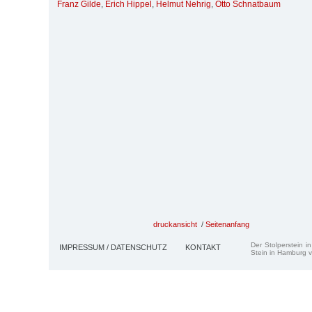
Franz Gilde
,
Erich Hippel
,
Helmut Nehrig
,
Otto Schnatbaum
druckansicht
/
Seitenanfang
Der Stolperstein i
IMPRESSUM / DATENSCHUTZ
KONTAKT
Stein in Hamburg v