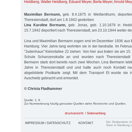
Heldberg
,
Walter Heldberg
,
Eduard Meyer
,
Berta Meyer
,
Arnold Mey
Maximilian Bermann,
geb. 8.4.1875 in Weißenthurm, deportie
Theresienstadt, dort am 1.8.1942 gestorben
Lina Karoline Bermann,
geb. Jonas, geb. 1.10.1879 in Hedd
15.7.1942 deportiert nach Theresienstadt, am 23.10.1944 weiter de
Lina und Maximilian Bermann zogen erst im Dezember 1936 aus B
Ham­burg. Vier Jahre lang wohnten sie in der Isestraße. Im Febru
"Judenhaus" Kielortallee 22 ziehen. Von hier aus traten sie am 15
Schule Schanzenstraße an und wurden nach Theresienstadt de
Bermann starb dort bereits nach zwei Wochen. Lina Bermann lebt
Jahre in Theresienstadt und und hatte auch noch Kontakt n
abgebildete Postkarte zeigt. Mit dem Transport Et wurde sie
Auschwitz gebracht und ermordet.
© Christa Fladhammer
Quelle: 1; 8.
Zur Nummerierung häufig genutzter Quellen siehe Recherche und Quellen.
druckansicht
/
Seitenanfang
Der Stolperstein i
IMPRESSUM / DATENSCHUTZ
KONTAKT
Stein in Hamburg v