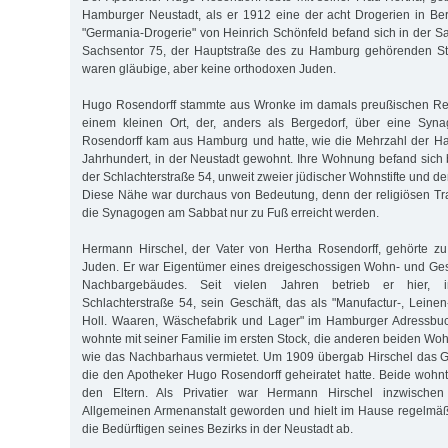
Hamburger Neustadt, als er 1912 eine der acht Drogerien in Be
"Germania-Drogerie" von Heinrich Schönfeld befand sich in der S
Sachsentor 75, der Hauptstraße des zu Hamburg gehörenden St
waren gläubige, aber keine orthodoxen Juden.
Hugo Rosendorff stammte aus Wronke im damals preußischen Re
einem kleinen Ort, der, anders als Bergedorf, über eine Syna
Rosendorff kam aus Hamburg und hatte, wie die Mehrzahl der H
Jahrhundert, in der Neustadt gewohnt. Ihre Wohnung befand sich
der Schlachterstraße 54, unweit zweier jüdischer Wohnstifte und 
Diese Nähe war durchaus von Bedeutung, denn der religiösen Trad
die Synagogen am Sabbat nur zu Fuß erreicht werden.
Hermann Hirschel, der Vater von Hertha Rosendorff, gehörte 
Juden. Er war Eigentümer eines dreigeschossigen Wohn- und Ge
Nachbargebäudes. Seit vielen Jahren betrieb er hier, 
Schlachterstraße 54, sein Geschäft, das als "Manufactur-, Leinen
Holl. Waaren, Wäschefabrik und Lager" im Hamburger Adressbuc
wohnte mit seiner Familie im ersten Stock, die anderen beiden 
wie das Nachbarhaus vermietet. Um 1909 übergab Hirschel das Ge
die den Apotheker Hugo Rosendorff geheiratet hatte. Beide wohnt
den Eltern. Als Privatier war Hermann Hirschel inzwischen 
Allgemeinen Armenanstalt geworden und hielt im Hause regelmäß
die Bedürftigen seines Bezirks in der Neustadt ab.