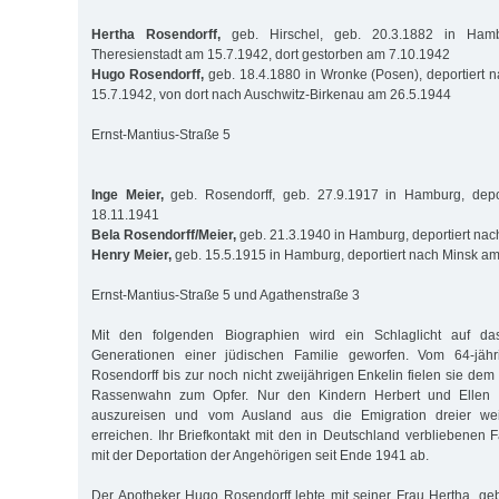
Hertha Rosendorff,
geb. Hirschel, geb. 20.3.1882 in Hambu
Theresienstadt am 15.7.1942, dort gestorben am 7.10.1942
Hugo Rosendorff,
geb. 18.4.1880 in Wronke (Posen), deportiert 
15.7.1942, von dort nach Auschwitz-Birkenau am 26.5.1944
Ernst-Mantius-Straße 5
Inge Meier,
geb. Rosendorff, geb. 27.9.1917 in Hamburg, depo
18.11.1941
Bela Rosendorff/Meier,
geb. 21.3.1940 in Hamburg, deportiert na
Henry Meier,
geb. 15.5.1915 in Hamburg, deportiert nach Minsk a
Ernst-Mantius-Straße 5 und Agathenstraße 3
Mit den folgenden Biographien wird ein Schlaglicht auf da
Generationen einer jüdischen Familie geworfen. Vom 64-jäh
Rosendorff bis zur noch nicht zweijährigen Enkelin fielen sie dem 
Rassenwahn zum Opfer. Nur den Kindern Herbert und Ellen ge
auszureisen und vom Ausland aus die Emigration dreier wei
erreichen. Ihr Briefkontakt mit den in Deutschland verbliebenen F
mit der Deportation der Angehörigen seit Ende 1941 ab.
Der Apotheker Hugo Rosendorff lebte mit seiner Frau Hertha, geb