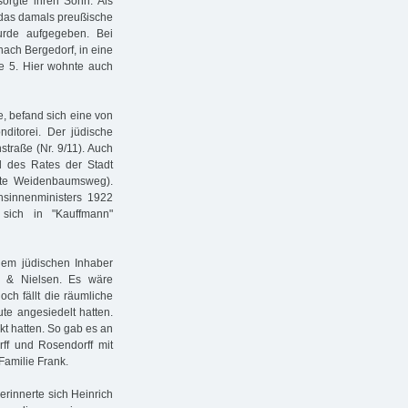
orgte ihren Sohn. Als
 das damals preußische
rde aufgegeben. Bei
nach Bergedorf, in eine
e 5. Hier wohnte auch
e, befand sich eine von
itorei. Der jüdische
straße (Nr. 9/11). Auch
d des Rates der Stadt
eute Weidenbaumsweg).
hsinnenministers 1922
 sich in "Kauffmann"
dem jüdischen Inhaber
k & Nielsen. Es wäre
och fällt die räumliche
te angesiedelt hatten.
kt hatten. So gab es an
f und Rosendorff mit
Familie Frank.
erinnerte sich Heinrich