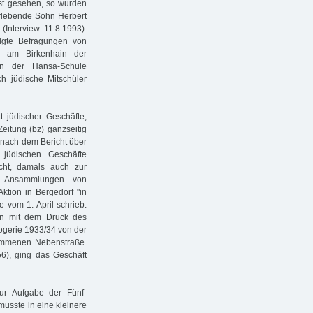
bst gesehen, so wurden
rlebende Sohn Herbert
Interview 11.8.1993).
lgte Befragungen von
e am Birkenhain der
n der Hansa-Schule
h jüdische Mitschüler
t jüdischer Geschäfte,
eitung (bz) ganzseitig
e nach dem Bericht über
jüdischen Geschäfte
cht, damals auch zur
r. Ansammlungen von
Aktion in Bergedorf "in
e vom 1. April schrieb.
den mit dem Druck des
ogerie 1933/34 von der
kommenen Nebenstraße.
6), ging das Geschäft
 zur Aufgabe der Fünf-
usste in eine kleinere