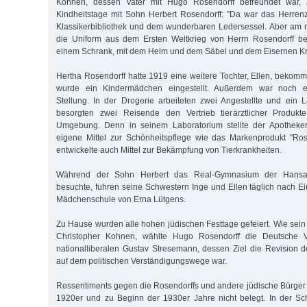
Kohnen, dessen Vater mit Hugo Rosendorff befreundet war,
Kindheitstage mit Sohn Herbert Rosendorff: "Da war das Herren
Klassikerbibliothek und dem wunderbaren Ledersessel. Aber am 
die Uniform aus dem Ersten Weltkrieg von Herrn Rosendorff bee
einem Schrank, mit dem Helm und dem Säbel und dem Eisernen Kr
Hertha Rosendorff hatte 1919 eine weitere Tochter, Ellen, bekomm
wurde ein Kindermädchen eingestellt. Außerdem war noch e
Stellung. In der Drogerie arbeiteten zwei Angestellte und ein L
besorgten zwei Reisende den Vertrieb tierärztlicher Produk
Umgebung. Denn in seinem Laboratorium stellte der Apotheker
eigene Mittel zur Schönheitspflege wie das Markenprodukt "Ro
entwickelte auch Mittel zur Bekämpfung von Tierkrankheiten.
Während der Sohn Herbert das Real-Gymnasium der Hansa-
besuchte, fuhren seine Schwestern Inge und Ellen täglich nach Ei
Mädchenschule von Erna Lütgens.
Zu Hause wurden alle hohen jüdischen Festtage gefeiert. Wie sei
Christopher Kohnen, wählte Hugo Rosendorff die Deutsche V
nationalliberalen Gustav Stresemann, dessen Ziel die Revision de
auf dem politischen Verständigungswege war.
Ressentiments gegen die Rosendorffs und andere jüdische Bürger B
1920er und zu Beginn der 1930er Jahre nicht belegt. In der Sc