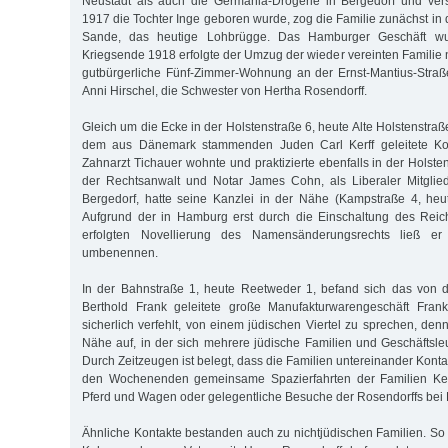
Neustadt als auch die Germania-Drogerie in Bergedorf und vers
1917 die Tochter Inge geboren wurde, zog die Familie zunächst in
Sande, das heutige Lohbrügge. Das Hamburger Geschäft wu
Kriegsende 1918 erfolgte der Umzug der wieder vereinten Familie 
gutbürgerliche Fünf-Zimmer-Wohnung an der Ernst-Mantius-Straß
Anni Hirschel, die Schwester von Hertha Rosendorff.
Gleich um die Ecke in der Holstenstraße 6, heute Alte Holstenstraß
dem aus Dänemark stammenden Juden Carl Kerff geleitete Kond
Zahnarzt Tichauer wohnte und praktizierte ebenfalls in der Holsten
der Rechtsanwalt und Notar James Cohn, als Liberaler Mitglie
Bergedorf, hatte seine Kanzlei in der Nähe (Kampstraße 4, h
Aufgrund der in Hamburg erst durch die Einschaltung des Reic
erfolgten Novellierung des Namensänderungsrechts ließ er
umbenennen.
In der Bahnstraße 1, heute Reetweder 1, befand sich das von 
Berthold Frank geleitete große Manufakturwarengeschäft Fran
sicherlich verfehlt, von einem jüdischen Viertel zu sprechen, denn
Nähe auf, in der sich mehrere jüdische Familien und Geschäftsleu
Durch Zeitzeugen ist belegt, dass die Familien untereinander Konta
den Wochenenden gemeinsame Spazierfahrten der Familien Kerf
Pferd und Wagen oder gelegentliche Besuche der Rosendorffs bei 
Ähnliche Kontakte bestanden auch zu nichtjüdischen Familien. So 