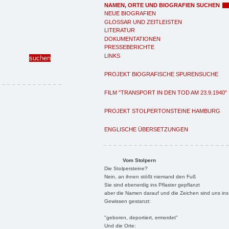
NAMEN, ORTE UND BIOGRAFIEN SUCHEN
NEUE BIOGRAFIEN
GLOSSAR UND ZEITLEISTEN
LITERATUR
DOKUMENTATIONEN
PRESSEBERICHTE
LINKS
PROJEKT BIOGRAFISCHE SPURENSUCHE
FILM "TRANSPORT IN DEN TOD AM 23.9.1940"
PROJEKT STOLPERTONSTEINE HAMBURG
ENGLISCHE ÜBERSETZUNGEN
Vom Stolpern
Die Stolpersteine?
Nein, an ihnen stößt niemand den Fuß
Sie sind ebenerdig ins Pflaster gepflanzt
aber die Namen darauf und die Zeichen sind uns ins
Gewissen gestanzt:
"geboren, deportiert, ermordet"
Und die Orte: