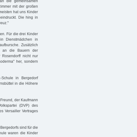
 an die gemeinsamen
zimmer mit der großen
meisten hat uns Kinder
indruckt. Die hing in
euz."
en. Für die drei Kinder
in Dienstmädchen in
aufbursche. Zusätzlich
te an die Bauern der
 Rosendorff nicht nur
soderma" her, sondern
Schule in Bergedorf
msbüttel in die Höhere
n Freund, der Kaufmann
olkspartei (DVP) des
s Versailler Vertrages
ergedorfs sind für die
hule waren die Kinder