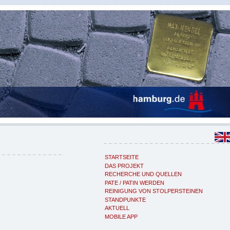
STARTSEITE
DAS PROJEKT
RECHERCHE UND QUELLEN
PATE / PATIN WERDEN
REINIGUNG VON STOLPERSTEINEN
STANDPUNKTE
AKTUELL
MOBILE APP