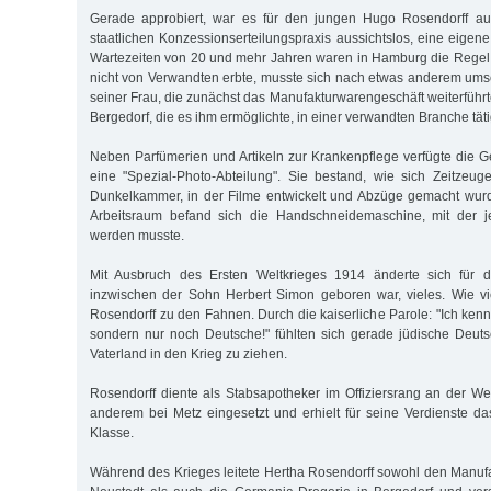
Gerade approbiert, war es für den jungen Hugo Rosendorff aufg
staatlichen Konzessionserteilungspraxis aussichtslos, eine eigen
Wartezeiten von 20 und mehr Jahren waren in Hamburg die Regel
nicht von Verwandten erbte, musste sich nach etwas anderem ums
seiner Frau, die zunächst das Manufakturwarengeschäft weiterführt
Bergedorf, die es ihm ermöglichte, in einer verwandten Branche tät
Neben Parfümerien und Artikeln zur Krankenpflege verfügte die 
eine "Spezial-Photo-Abteilung". Sie bestand, wie sich Zeitzeug
Dunkelkammer, in der Filme entwickelt und Abzüge gemacht wurd
Arbeitsraum befand sich die Handschneidemaschine, mit der j
werden musste.
Mit Ausbruch des Ersten Weltkrieges 1914 änderte sich für d
inzwischen der Sohn Herbert Simon geboren war, vieles. Wie vi
Rosendorff zu den Fahnen. Durch die kaiserliche Parole: "Ich ken
sondern nur noch Deutsche!" fühlten sich gerade jüdische Deutsc
Vaterland in den Krieg zu ziehen.
Rosendorff diente als Stabsapotheker im Offiziersrang an der Wes
anderem bei Metz eingesetzt und erhielt für seine Verdienste da
Klasse.
Während des Krieges leitete Hertha Rosendorff sowohl den Manuf