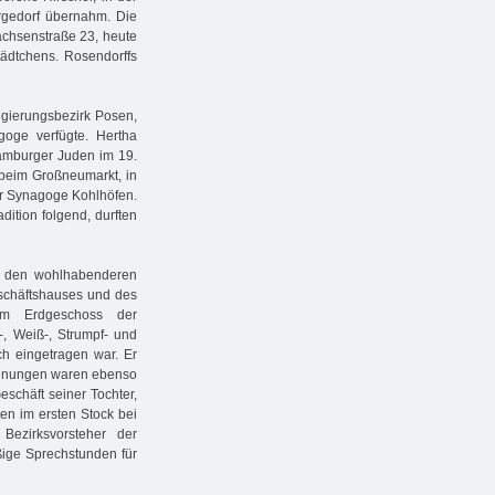
rgedorf übernahm. Die
achsenstraße 23, heute
ädtchens. Rosendorffs
gierungsbezirk Posen,
goge verfügte. Hertha
amburger Juden im 19.
 beim Großneumarkt, in
der Synagoge Kohlhöfen.
ition folgend, durften
zu den wohlhabenderen
schäftshauses und des
im Erdgeschoss der
-, Weiß-, Strumpf- und
h eingetragen war. Er
Wohnungen waren ebenso
schäft seiner Tochter,
en im ersten Stock bei
Bezirksvorsteher der
ige Sprechstunden für