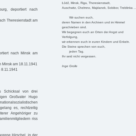
Łódź, Minsk, Riga, Theresienstadt,
Auschwitz, Chelmno, Majdanek, Sobibor, Treblinka ..
rg, deportiert nach
Wir suchen euch,
nach Theresienstadt am
deren Namen in den Archiven und im Himmel
geschrieben sind.
Wir begegnen euch an Orten der Angst und
Verfolgung,
wir erkennen euch in euren Kindern und Enkeln.
Die Steine sprechen von euch,
jeden Tag.
rtiert nach Minsk am
Ihr seid nicht vergessen.
ch Minsk am 18.11.1941
Inge Grolle
m 8.11.1941
s Schicksal von drei
rigen Großvater Hugo
nationalsozialistischen
lang es, rechtzeitig
terer Angehöriger zu
amilienmitgliedern riss
orene Hirschel, in der