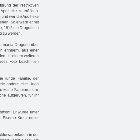
rund der restriktiven
e Apotheke zu eröffnen.
, und wer die Apotheke
ehen. So erwarb er mit
e, 1912 die Drogerie in
ig zu werden.
Germania-Drogerie über
en erinnern, aus einer
en. In einem weiteren
edes Foto beschnitten
ie junge Familie, der
ele andere eilte Hugo
ne keine Parteien mehr,
he aufgerufen, für ihr
tfront. Er wurde unter
s Eiserne Kreuz erster
akturwarenladen in der