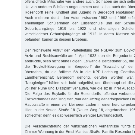
offensichtlich Mitschüler wie andere auch. So haben sie sich sel
sie von anderen Schülern angenommen und so hat auch der übe
Rosendorff seine Kindheit und Jugend in Bergedorf empfunden (
Auch mehrere durch den Autor zwischen 1993 und 1996 erfo
ehemaligen Schülerinnen der Luisenschule und der Schul
Geburtsjahrgänge 1919 bis 1922 und ehemaligen Schüler
verschiedener Geburtsjahrgänge ab 1912, in deren Klassen sic
befanden, kamen zu diesem Ergebnis.
Der reichsweite Aufruf der Parteileitung der NSDAP zum Boykot
Ärzte und Rechtsanwälte am 1. April 1933, den die Bergedorfer Z
abdruckte, blieb nicht ohne Folgen. Es war die Bergedorfer SS, di
die "Boykott-Bewegung in Bergedorf" die "Bewachung" der 
übernahm, da die örtliche SA in die KPD-Hochburg Geestha
Landherrenschaft Bergedorf gehörig, gerufen worden wa
"Neugierigen" hätten sich bald aufgelöst, und überhaupt sei die 
vollster Ruhe und Disziplin" verlaufen, wie die bz in Ihrer Ausgab
Die Folge des Boykotts für die Rosendorffs, offenbar verbun
Fachverbandes der Drogisten, war der Umzug der erfolgreichen Dr
Hauptstraße in einen viel kleineren Laden in einer herunterge
Hier, in der Neuen Straße 18 (Neuer Weg 18, abgebrochen 195
schlechter, denn es gab wesentlich weniger Laufkundschaft.
Die Verschlechterung der wirtschaftlichen Verhältnisse führte
Zimmer-Wohnung in der Ernst-Mantius-Straße. Familie Rosendorff m