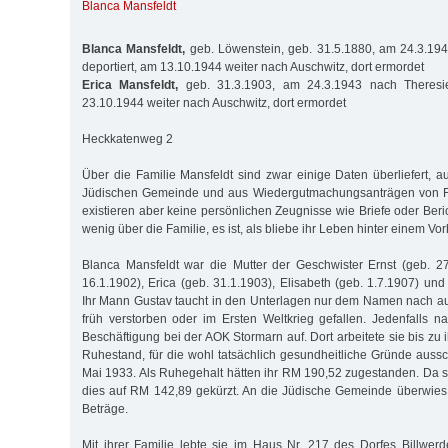
Blanca Mansfeldt
Blanca Mansfeldt,
geb. Löwenstein, geb. 31.5.1880, am 24.3.194
deportiert, am 13.10.1944 weiter nach Auschwitz, dort ermordet
Erica Mansfeldt,
geb. 31.3.1903, am 24.3.1943 nach Theresien
23.10.1944 weiter nach Auschwitz, dort ermordet
Heckkatenweg 2
Über die Familie Mansfeldt sind zwar einige Daten überliefert, a
Jüdischen Gemeinde und aus Wiedergutmachungsanträgen von Fa
existieren aber keine persönlichen Zeugnisse wie Briefe oder Beri
wenig über die Familie, es ist, als bliebe ihr Leben hinter einem V
Blanca Mansfeldt war die Mutter der Geschwister Ernst (geb. 27
16.1.1902), Erica (geb. 31.1.1903), Elisabeth (geb. 1.7.1907) und
Ihr Mann Gustav taucht in den Unterlagen nur dem Namen nach auf,
früh verstorben oder im Ersten Weltkrieg gefallen. Jedenfalls
Beschäftigung bei der AOK Stormarn auf. Dort arbeitete sie bis zu 
Ruhestand, für die wohl tatsächlich gesundheitliche Gründe aus
Mai 1933. Als Ruhegehalt hätten ihr RM 190,52 zugestanden. Da si
dies auf RM 142,89 gekürzt. An die Jüdische Gemeinde überwies 
Beträge.
Mit ihrer Familie lebte sie im Haus Nr. 217 des Dorfes Billwerde