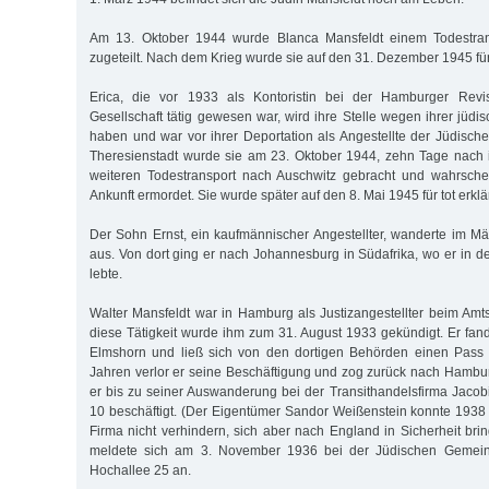
Am 13. Oktober 1944 wurde Blanca Mansfeldt einem Todestran
zugeteilt. Nach dem Krieg wurde sie auf den 31. Dezember 1945 für t
Erica, die vor 1933 als Kontoristin bei der Hamburger Revi
Gesellschaft tätig gewesen war, wird ihre Stelle wegen ihrer jüdi
haben und war vor ihrer Deportation als Angestellte der Jüdisch
Theresienstadt wurde sie am 23. Oktober 1944, zehn Tage nach i
weiteren Todestransport nach Auschwitz gebracht und wahrschei
Ankunft ermordet. Sie wurde später auf den 8. Mai 1945 für tot erklär
Der Sohn Ernst, ein kaufmännischer Angestellter, wanderte im 
aus. Von dort ging er nach Johannesburg in Südafrika, wo er in 
lebte.
Walter Mansfeldt war in Hamburg als Justizangestellter beim Amts
diese Tätigkeit wurde ihm zum 31. August 1933 gekündigt. Er fand
Elmshorn und ließ sich von den dortigen Behörden einen Pass 
Jahren verlor er seine Beschäftigung und zog zurück nach Hambu
er bis zu seiner Auswanderung bei der Transithandelsfirma Jac
10 beschäftigt. (Der Eigentümer Sandor Weißenstein konnte 1938 d
Firma nicht verhindern, sich aber nach England in Sicherheit bri
meldete sich am 3. November 1936 bei der Jüdischen Gemein
Hochallee 25 an.