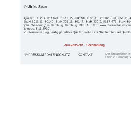
© Ulrike Sparr
Quellen: 1; 2; 4; 8; StaH 351-11, 27900; StaH 351-11, 26002; StaH 351-11,
StaH 3511-11, 30146; StaH 351-11, 30147; StaH 332-5, 8137 473; StaH 31
johr, "Arisierung" in Hamburg, Hamburg 1998, S. 198ff; www.terezinstudies.cz
(einges. 8.11.2010).
Zur Nummerierung häufig genutzter Quellen siehe Link "Recherche und Quelle
druckansicht
/
Seitenanfang
Der Stolperstein i
IMPRESSUM / DATENSCHUTZ
KONTAKT
Stein in Hamburg v