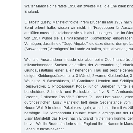
Walter Mansfield heiratete 1950 ein zweites Mal, die Ehe blieb kind
England.
Elisabeth (Lissy) Mansfeldt folgte ihrem Bruder im Mai 1939 nach
Beruf erlernt hatte, wissen wir nicht. Im "Fragebogen für Ausw
ausfüllen musste, bezeichnete sie sich als Hausangestellte. Im W
von 1957 wurde sie als "Maschinistin (Konfektion)" eingetrage
Vermögen, dass ihr die "Dego-Abgabe", die dazu diente, den größte
(Auswanderer-)Vermögens" im Lande zu halten, nicht abverlangt w
Wie alle Auswanderer musste sie aber beim Oberfinanzpräside
mitzunehmenden Sachen anlässlich der Auswanderung" einreich
Grundausstattung einer alleinstehenden Frau mit bescheide
einigen Kleidungsstücken u. a. 3 Mäntel, 2 warme Kleiderröcke, 3 
Wollbluse, 9 Waschblusen, 12 Garnituren Hemden und Schlüpfe
Reisewecker, 1 Photoapparat Kodak junior. Daneben führte sie
bescheidene Schmuck- und Besteckteile auf, z. B. "1 Armband
Brosche, 2 silberne Esslöffel". Dieser Teil der Liste wurde, off
durchgestrichen. Lissy Mansfeldt ließ diese Gegenstände vom
Neuen Wall 9 in einem Paket versiegeln, was dieser ihr mit Aufzä
bestätigte. Die "Armbanduhr Doublé" fehlte allerdings auf der L
Lissy Mansfeldt das Paket nach England mitnehmen konnte, geh
hervor. Wie ihr Bruder änderte sie in England ihren Namen in Mansf
Leben ist nichts bekannt.