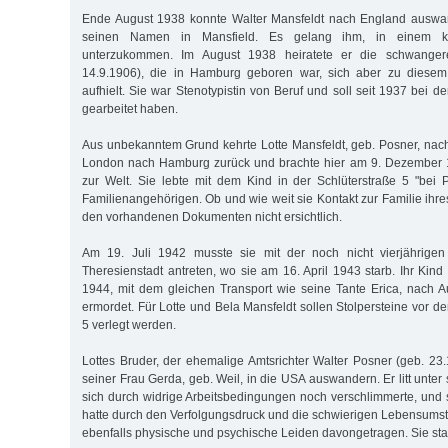
Ende August 1938 konnte Walter Mansfeldt nach England auswan
seinen Namen in Mansfield. Es gelang ihm, in einem ka
unterzukommen. Im August 1938 heiratete er die schwanger
14.9.1906), die in Hamburg geboren war, sich aber zu diesem
aufhielt. Sie war Stenotypistin von Beruf und soll seit 1937 bei
gearbeitet haben.
Aus unbekanntem Grund kehrte Lotte Mansfeldt, geb. Posner, nac
London nach Hamburg zurück und brachte hier am 9. Dezember 1
zur Welt. Sie lebte mit dem Kind in der Schlüterstraße 5 "bei 
Familienangehörigen. Ob und wie weit sie Kontakt zur Familie ihre
den vorhandenen Dokumenten nicht ersichtlich.
Am 19. Juli 1942 musste sie mit der noch nicht vierjährigen
Theresienstadt antreten, wo sie am 16. April 1943 starb. Ihr Kin
1944, mit dem gleichen Transport wie seine Tante Erica, nach 
ermordet. Für Lotte und Bela Mansfeldt sollen Stolpersteine vor 
5 verlegt werden.
Lottes Bruder, der ehemalige Amtsrichter Walter Posner (geb. 23.
seiner Frau Gerda, geb. Weil, in die USA auswandern. Er litt unt
sich durch widrige Arbeitsbedingungen noch verschlimmerte, und 
hatte durch den Verfolgungsdruck und die schwierigen Lebensumst
ebenfalls physische und psychische Leiden davongetragen. Sie star