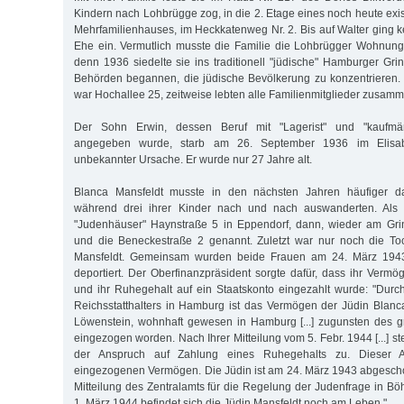
Kindern nach Lohbrügge zog, in die 2. Etage eines noch heute exis
Mehrfamilienhauses, im Heckkatenweg Nr. 2. Bis auf Walter ging k
Ehe ein. Vermutlich musste die Familie die Lohbrügger Wohnung u
denn 1936 siedelte sie ins traditionell "jüdische" Hamburger Grin
Behörden be­gannen, die jüdische Bevölkerung zu konzentrieren. 
war Hochallee 25, zeitweise lebten alle Familienmitglieder zusam
Der Sohn Erwin, dessen Beruf mit "Lagerist" und "kaufmänn
angegeben wurde, starb am 26. September 1936 im Elisab
unbekannter Ursache. Er wurde nur 27 Jahre alt.
Blanca Mansfeldt musste in den nächsten Jahren häufiger da
während drei ihrer Kinder nach und nach auswanderten. Als
"Judenhäuser" Haynstraße 5 in Eppendorf, dann, wieder am Gri
und die Beneckestraße 2 genannt. Zuletzt war nur noch die Toc
Mansfeldt. Gemeinsam wurden beide Frau­en am 24. März 1943
deportiert. Der Oberfinanzpräsident sorgte dafür, dass ihr Ver
und ihr Ruhegehalt auf ein Staatskonto eingezahlt wurde: "Dur
Reichsstatthalters in Hamburg ist das Vermögen der Jüdin Blanc
Löwenstein, wohnhaft gewesen in Hamburg [...] zuguns­ten des 
eingezogen worden. Nach Ihrer Mitteilung vom 5. Febr. 1944 [...] st
der Anspruch auf Zahlung eines Ruhegehalts zu. Dieser 
eingezogenen Vermögen. Die Jüdin ist am 24. März 1943 abgescho
Mitteilung des Zentralamts für die Regelung der Judenfrage in
1. März 1944 befindet sich die Jüdin Mansfeldt noch am Leben."